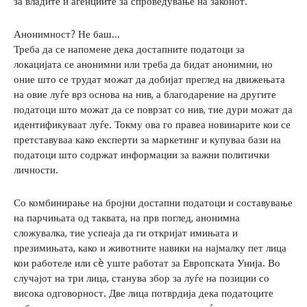
за владите и агенциите за спроведување на законот.
Анонимност? Не баш…
Треба да се напомене дека достапните податоци за
локацијата се анонимни или треба да бидат анонимни, но
оние што се трудат можат да добијат преглед на движењата
на овие луѓе врз основа на нив, а благодарение на другите
податоци што можат да се поврзат со нив, тие дури можат да
идентификуваат луѓе. Токму ова го правеа новинарите кои се
претставуваа како експерти за маркетинг и купуваа бази на
податоци што содржат информации за важни политички
личности.
Со комбинирање на бројни достапни податоци и составување
на парчињата од таквата, на прв поглед, анонимна
сложувалка, тие успеаја да ги откријат имињата и
презимињата, како и животните навики на најмалку пет лица
кои работеле или сè уште работат за Европската Унија. Во
случајот на три лица, станува збор за луѓе на позиции со
висока одговорност. Две лица потврдија дека податоците