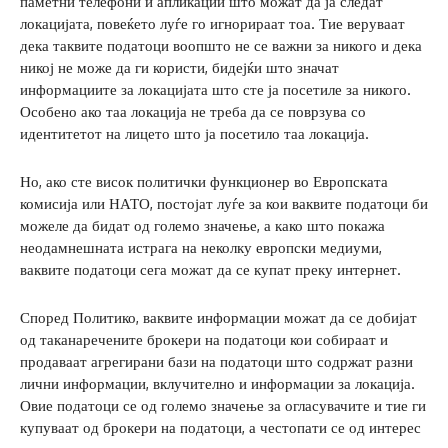
паметни телефони и апликации што можат да ја следат
локацијата, повеќето луѓе го игнорираат тоа. Тие веруваат
дека таквите податоци воопшто не се важни за никого и дека
никој не може да ги користи, бидејќи што значат
информациите за локацијата што сте ја посетиле за никого.
Особено ако таа локација не треба да се поврзува со
идентитетот на лицето што ја посетило таа локација.
Но, ако сте висок политички функционер во Европската
комисија или НАТО, постојат луѓе за кои ваквите податоци би
можеле да бидат од големо значење, а како што покажа
неодамнешната истрага на неколку европски медиуми,
ваквите податоци сега можат да се купат преку интернет.
Според Политико, ваквите информации можат да се добијат
од таканаречените брокери на податоци кои собираат и
продаваат агрегирани бази на податоци што содржат разни
лични информации, вклучително и информации за локација.
Овие податоци се од големо значење за огласувачите и тие ги
купуваат од брокери на податоци, а честопати се од интерес