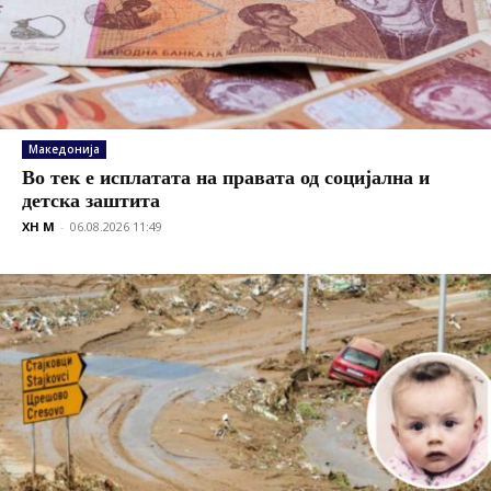
Македонија
Во тек е исплатата на правата од социјална и
детска заштита
XH M
-
06.08.2026 11:49