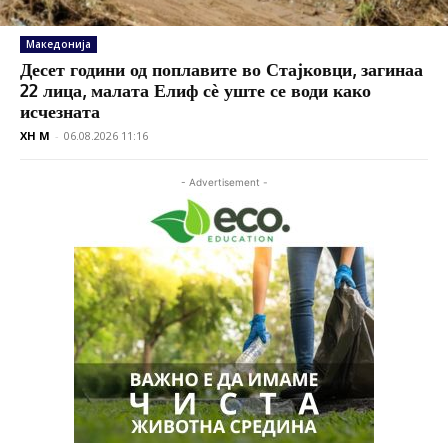
Македонија
Десет години од поплавите во Стајковци, загинаа
22 лица, малата Елиф сѐ уште се води како
исчезната
XH M
-
06.08.2026 11:16
- Advertisement -