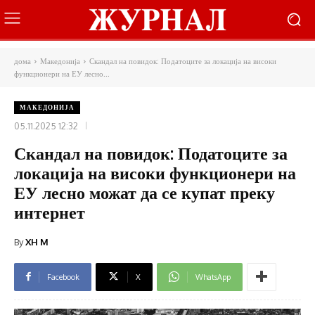
дома
Македонија
Скандал на повидок: Податоците за локација на високи
функционери на ЕУ лесно...
МАКЕДОНИЈА
05.11.2025 12:32
Скандал на повидок: Податоците за
локација на високи функционери на
ЕУ лесно можат да се купат преку
интернет
By
XH M
Facebook
X
WhatsApp