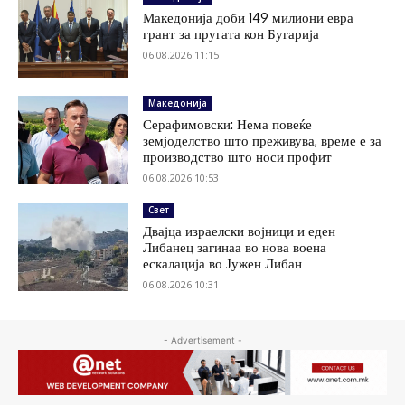
Македонија доби 149 милиони евра
грант за пругата кон Бугарија
06.08.2026 11:15
Македонија
Серафимовски: Нема повеќе
земјоделство што преживува, време е за
производство што носи профит
06.08.2026 10:53
Свет
Двајца израелски војници и еден
Либанец загинаа во нова воена
ескалација во Јужен Либан
06.08.2026 10:31
- Advertisement -