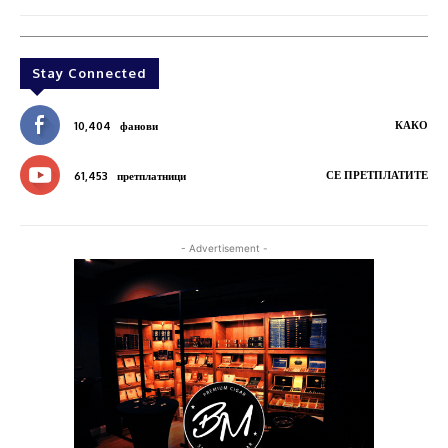
Stay Connected
КАКО
10,404
фанови
СЕ ПРЕТПЛАТИТЕ
61,453
претплатници
- Advertisement -