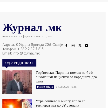
Журнал .мк
независен информативен портал
Адреса: 8 Ударна Бригада 20б, Скопје
Телефон: + 389 2 3217 815
Email: info @ zurnal.mk
ОД УРЕДНИКОТ
Ѓорѓиевски: Парична помош за 456
онколошки пациенти во наредните два
дена
04.08.2026 15:36
Македонија
Утре сончево и многу топло со
температура до 39 степени