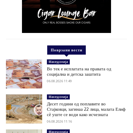
Поврзани вести
Македонија
Во тек е исплатата на правата од
социјална и детска заштита
06.08.2026 11:49
Македонија
Десет години од поплавите во
Стајковци, загинаа 22 лица, малата Елиф
сѐ уште се води како исчезната
06.08.2026 11:16
Македонија