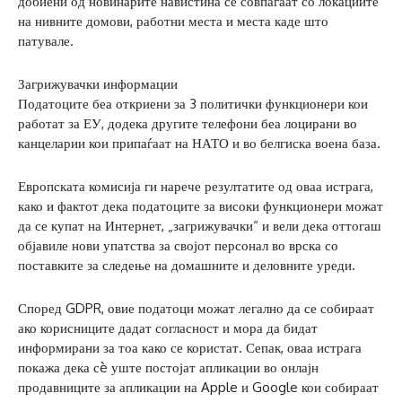
добиени од новинарите навистина се совпаѓаат со локациите
на нивните домови, работни места и места каде што
патувале.
Загрижувачки информации
Податоците беа откриени за 3 политички функционери кои
работат за ЕУ, додека другите телефони беа лоцирани во
канцеларии кои припаѓаат на НАТО и во белгиска воена база.
Европската комисија ги нарече резултатите од оваа истрага,
како и фактот дека податоците за високи функционери можат
да се купат на Интернет, „загрижувачки“ и вели дека оттогаш
објавиле нови упатства за својот персонал во врска со
поставките за следење на домашните и деловните уреди.
Според GDPR, овие податоци можат легално да се собираат
ако корисниците дадат согласност и мора да бидат
информирани за тоа како се користат. Сепак, оваа истрага
покажа дека сè уште постојат апликации во онлајн
продавниците за апликации на Apple и Google кои собираат