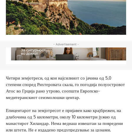
- Advertisement -
Четири земјотреси, од кои најсилниот со јачина од 5,0
степени според Рихтеровата скала, го погодија полуостровот
Атос во Грција рано утрово, соопшти Европско-
медитеранскиот сеизмолошки центар.
Епицентарот на земјотресот е пријавен како крајбрежен, на
длабочина од 5 километри, околу 10 километри јужно од
манастирот Хиландар. Нема веднаш извештаи за повредени
или штети. Не е издадено предупредување за цунами.