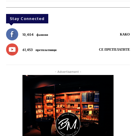
Stay Connected
КАКО
10,404
фанови
СЕ ПРЕТПЛАТИТЕ
61,453
претплатници
- Advertisement -