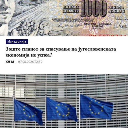
Македонија
Зошто планот за спасување на југословенската
економија не успеа?
XH M
-
07.08.2026 22:37