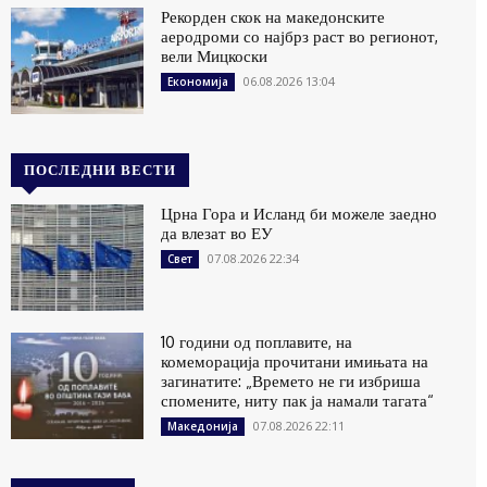
Рекорден скок на македонските
аеродроми со најбрз раст во регионот,
вели Мицкоски
06.08.2026 13:04
Економија
ПОСЛЕДНИ ВЕСТИ
Црна Гора и Исланд би можеле заедно
да влезат во ЕУ
07.08.2026 22:34
Свет
10 години од поплавите, на
комеморација прочитани имињата на
загинатите: „Времето не ги избриша
спомените, ниту пак ја намали тагата“
07.08.2026 22:11
Македонија