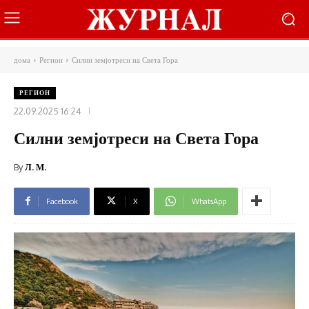
дома
Регион
Силни земјотреси на Света Гора
РЕГИОН
22.09.2025 16:24
Силни земјотреси на Света Гора
By
Л. М.
Facebook
X
WhatsApp