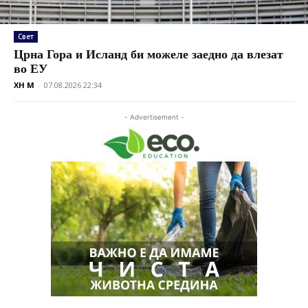
Свет
Црна Гора и Исланд би можеле заедно да влезат
во ЕУ
XH M
-
07.08.2026 22:34
- Advertisement -