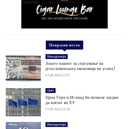
Поврзани вести
Македонија
Зошто планот за спасување на
југословенската економија не успеа?
07.08.2026 22:37
Свет
Црна Гора и Исланд би можеле заедно
да влезат во ЕУ
07.08.2026 22:34
Македонија