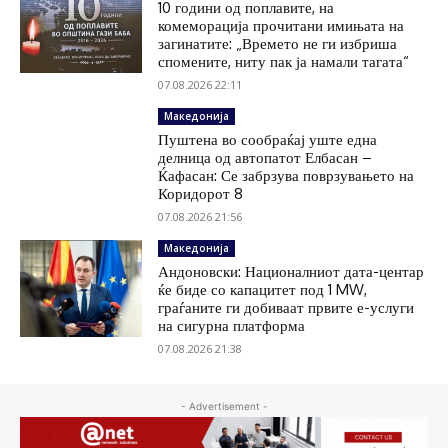
10 години од поплавите, на
комеморација прочитани имињата на
загинатите: „Времето не ги избриша
спомените, ниту пак ја намали тагата“
07.08.2026 22:11
Македонија
Пуштена во сообраќај уште една
делница од автопатот Елбасан –
Ќафасан: Се забрзува поврзувањето на
Коридорот 8
07.08.2026 21:56
Македонија
Андоновски: Националниот дата-центар
ќе биде со капацитет под 1 MW,
граѓаните ги добиваат првите е-услуги
на сигурна платформа
07.08.2026 21:38
- Advertisement -