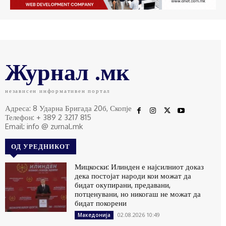
Журнал .мк
независен информативен портал
Адреса: 8 Ударна Бригада 20б, Скопје
Телефон: + 389 2 3217 815
Email: info @ zurnal.mk
ОД УРЕДНИКОТ
Мицкоски: Илинден е најсилниот доказ
дека постојат народи кои можат да
бидат окупирани, предавани,
потценувани, но никогаш не можат да
бидат покорени
02.08.2026 10:49
Македонија