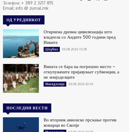
Телефон: + 389 2 3217 815
Email: info @ zurnal.mk
ОД УРЕДНИКОТ
Откриена древна цивилизација што
владеела со Андите 500 години пред
Инките
06.08.2026 15:38
Шоубиз
Вината се бара на погрешно место –
откупувачите пријавуваат субвенции, а
не земјоделците
06.08.2026 20:41
Македонија
ПОСЛЕДНИ ВЕСТИ
Во вторник авионско прскање против
комарци во Скопје
07.08.2026 23:39