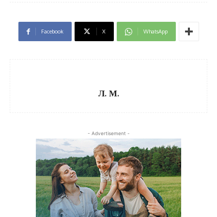
Facebook
X
WhatsApp
Л. М.
- Advertisement -