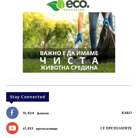
Stay Connected
КАКО
10,404
фанови
СЕ ПРЕТПЛАТИТЕ
61,453
претплатници