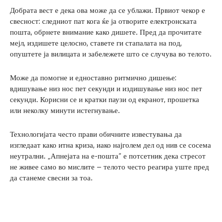
Добрата вест е дека ова може да се ублажи. Првиот чекор е
свесност: следниот пат кога ќе ја отворите електронската
пошта, обрнете внимание како дишете. Пред да прочитате
мејл, издишете целосно, ставете ги стапалата на под,
опуштете ја вилицата и забележете што се случува во телото.
Може да помогне и едноставно ритмично дишење:
вдишување низ нос пет секунди и издишување низ нос пет
секунди. Корисни се и кратки паузи од екранот, прошетка
или неколку минути истегнување.
Технологијата често прави обичните известувања да
изгледаат како итна криза, иако најголем дел од нив се сосема
неутрални. „Апнејата на е-пошта“ е потсетник дека стресот
не живее само во мислите – телото често реагира уште пред
да станеме свесни за тоа.