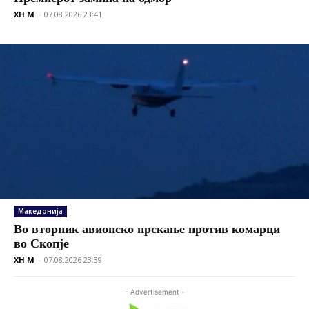
XH M
-
07.08.2026 23:41
Македонија
Во вторник авионско прскање против комарци
во Скопје
XH M
-
07.08.2026 23:39
- Advertisement -