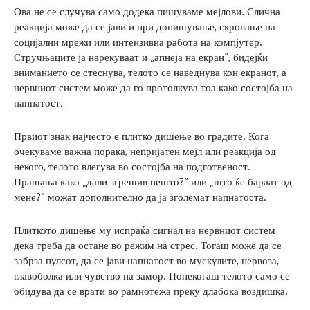
Ова не се случува само додека пишуваме мејлови. Слична
реакција може да се јави и при допишување, скролање на
социјални мрежи или интензивна работа на компјутер.
Стручњаците ја нарекуваат и „апнеја на екран“, бидејќи
вниманието се стеснува, телото се наведнува кон екранот, а
нервниот систем може да го протолкува тоа како состојба на
напнатост.
Првиот знак најчесто е плитко дишење во градите. Кога
очекуваме важна порака, непријатен мејл или реакција од
некого, телото влегува во состојба на подготвеност.
Прашања како „дали згрешив нешто?“ или „што ќе бараат од
мене?“ можат дополнително да ја зголемат напнатоста.
Плиткото дишење му испраќа сигнал на нервниот систем
дека треба да остане во режим на стрес. Тогаш може да се
забрза пулсот, да се јави напнатост во мускулите, нервоза,
главоболка или чувство на замор. Понекогаш телото само се
обидува да се врати во рамнотежа преку длабока воздишка.