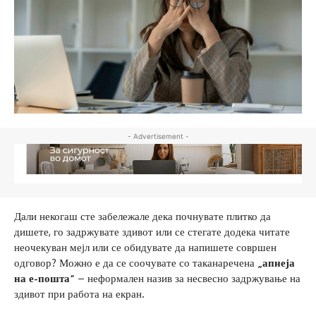
- Advertisement -
Дали некогаш сте забележале дека почнувате плитко да
дишете, го задржувате здивот или се стегате додека читате
неочекуван мејл или се обидувате да напишете совршен
одговор? Можно е да се соочувате со таканаречена
„апнеја
на е-пошта“
– неформален назив за несвесно задржување на
здивот при работа на екран.