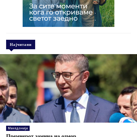
Најчитани
Македонија
Премиерот замина на одмор