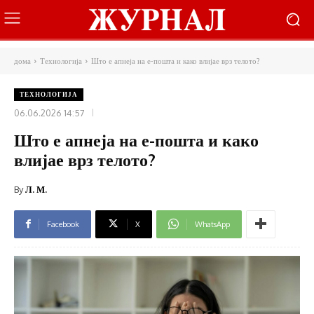
дома
Технологија
Што е апнеја на е-пошта и како влијае врз телото?
ТЕХНОЛОГИЈА
06.06.2026 14:57
Што е апнеја на е-пошта и како
влијае врз телото?
By
Л. М.
Facebook
X
WhatsApp