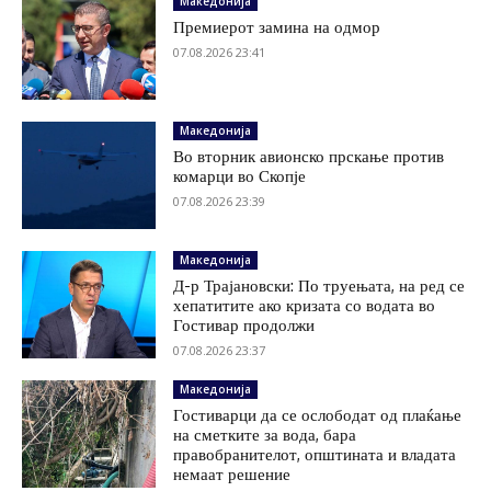
Македонија
Премиерот замина на одмор
07.08.2026 23:41
Македонија
Во вторник авионско прскање против
комарци во Скопје
07.08.2026 23:39
Македонија
Д-р Трајановски: По труењата, на ред се
хепатитите ако кризата со водата во
Гостивар продолжи
07.08.2026 23:37
Македонија
Гостиварци да се ослободат од плаќање
на сметките за вода, бара
правобранителот, општината и владата
немаат решение