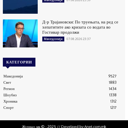
Македонија
Д-р Трајановски: По труењата, на ред се
хепатитите ако кризата со водата во
Гостивар продолжи
07.08.2026 23:37
Македонија
КАТЕГОРИИ
Македонија
9527
Свет
1883
Регион
1434
Шоубиз
1338
Хроника
1312
Спорт
1217
Журнал .мк © - 2025 // Develped by Anet.com.mk