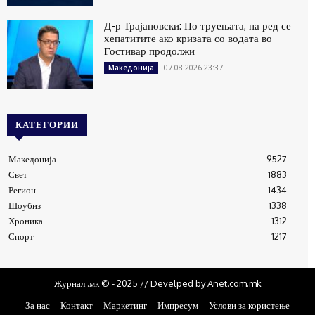
Д-р Трајановски: По труењата, на ред се
хепатитите ако кризата со водата во
Гостивар продолжи
07.08.2026 23:37
Македонија
КАТЕГОРИИ
Македонија
9527
Свет
1883
Регион
1434
Шоубиз
1338
Хроника
1312
Спорт
1217
Журнал .мк © - 2025 // Develped by Anet.com.mk
За нас
Контакт
Маркетинг
Импресум
Услови за користење