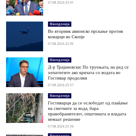
07.08.2026 23:41
Македонија
Во вторник авионско прскање против
комарци во Скопје
07.08.2026 23:39
Македонија
Д-р Трајановски: По труењата, на ред се
хепатитите ако кризата со водата во
Гостивар продолжи
07.08.2026 23:37
Македонија
Гостиварци да се ослободат од плаќање
на сметките за вода, бара
правобранителот, општината и владата
немаат решение
07.08.2026 23:36
Македонија