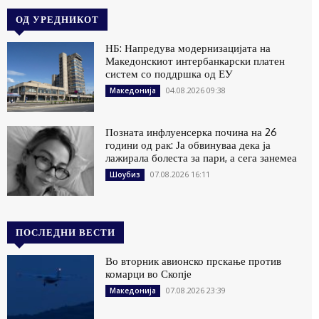
ОД УРЕДНИКОТ
НБ: Напредува модернизацијата на
Македонскиот интербанкарски платен
систем со поддршка од ЕУ
04.08.2026 09:38
Македонија
Позната инфлуенсерка почина на 26
години од рак: Ја обвинуваа дека ја
лажирала болеста за пари, а сега занемеа
07.08.2026 16:11
Шоубиз
ПОСЛЕДНИ ВЕСТИ
Во вторник авионско прскање против
комарци во Скопје
07.08.2026 23:39
Македонија