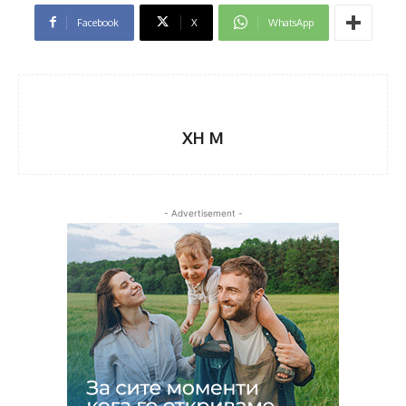
Facebook
X
WhatsApp
XH M
- Advertisement -