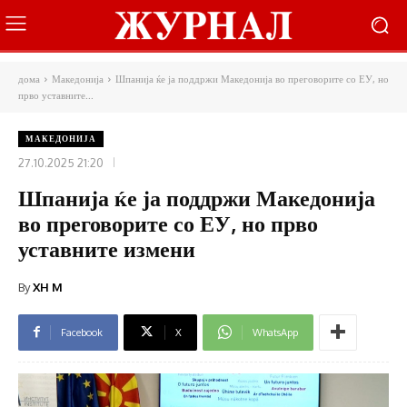
дома
Македонија
Шпанија ќе ја поддржи Македонија во преговорите со ЕУ, но
прво уставните...
МАКЕДОНИЈА
27.10.2025 21:20
Шпанија ќе ја поддржи Македонија
во преговорите со ЕУ, но прво
уставните измени
By
XH M
Facebook
X
WhatsApp