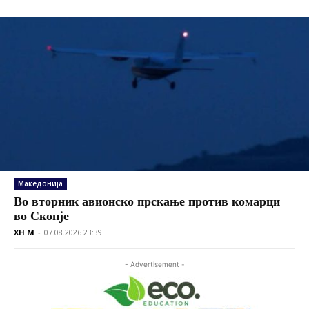
Македонија
Во вторник авионско прскање против комарци
во Скопје
XH M
-
07.08.2026 23:39
- Advertisement -