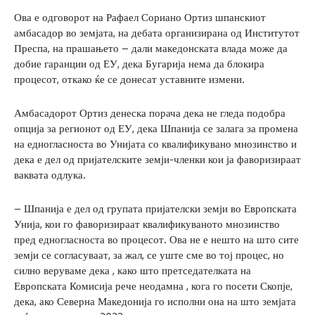
Ова е одговорот на Рафаел Сориано Ортиз шпанскиот
амбасадор во земјата, на дебата организирана од Институтот
Преспа, на прашањето – дали македонската влада може да
добие гаранции од ЕУ, дека Бугарија нема да блокира
процесот, откако ќе се донесат уставните измени.
Амбасадорот Ортиз денеска порача дека не гледа подобра
опција за регионот од ЕУ, дека Шпанија се залага за промена
на едногласноста во Унијата со квалификувано мнозинство и
дека е дел од пријателските земји-членки кои ја фаворизираат
ваквата одлука.
– Шпанија е дел од групата пријателски земји во Европската
Унија, кои го фаворизираат квалификуваното мнозинство
пред едногласноста во процесот. Ова не е нешто на што сите
земји се согласуваат, за жал, се уште сме во тој процес, но
силно веруваме дека , како што претседателката на
Европската Комисија рече неодамна , кога го посети Скопје,
дека, ако Северна Македонија го исполни она на што земјата