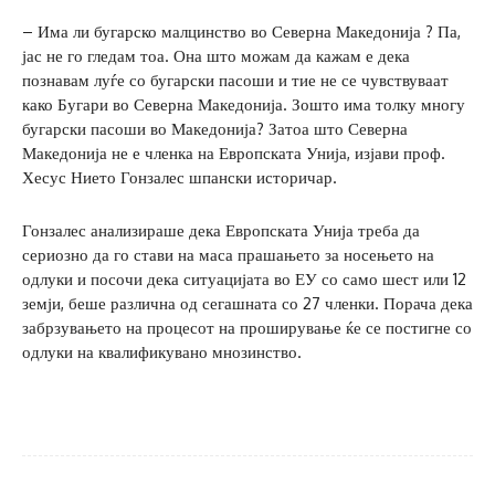
– Има ли бугарско малцинство во Северна Македонија ? Па,
јас не го гледам тоа. Она што можам да кажам е дека
познавам луѓе со бугарски пасоши и тие не се чувствуваат
како Бугари во Северна Македонија. Зошто има толку многу
бугарски пасоши во Македонија? Затоа што Северна
Македонија не е членка на Европската Унија, изјави проф.
Хесус Нието Гонзалес шпански историчар.
Гонзалес анализираше дека Европската Унија треба да
сериозно да го стави на маса прашањето за носењето на
одлуки и посочи дека ситуацијата во ЕУ со само шест или 12
земји, беше различна од сегашната со 27 членки. Порача дека
забрзувањето на процесот на проширување ќе се постигне со
одлуки на квалификувано мнозинство.