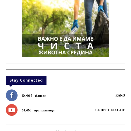
Stay Connected
КАКО
10,404
фанови
СЕ ПРЕТПЛАТИТЕ
61,453
претплатници