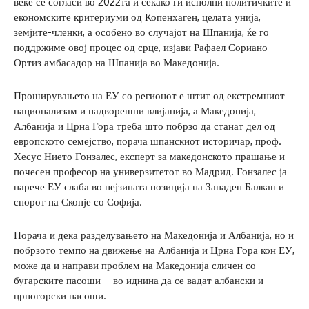
веќе се согласи во 2022та и секако ги исполни политичките и
економските критериуми од Копенхаген, целата унија,
земјите-членки, а особено во случајот на Шпанија, ќе го
поддржиме овој процес од срце, изјави Рафаел Сориано
Ортиз амбасадор на Шпанија во Македонија.
Проширувањето на ЕУ со регионот е штит од екстремниот
национализам и надворешни влијанија, а Македонија,
Албанија и Црна Гора треба што побрзо да станат дел од
европското семејство, порача шпанскиот историчар, проф.
Хесус Нието Гонзалес, експерт за македонското прашање и
почесен професор на универзитетот во Мадрид. Гонзалес ја
нарече ЕУ слаба во нејзината позиција на Западен Балкан и
спорот на Скопје со Софија.
Порача и дека разделувањето на Македонија и Албанија, но и
побрзото темпо на движење на Албанија и Црна Гора кон ЕУ,
може да и направи проблем на Македонија сличен со
бугарските пасоши – во иднина да се вадат албански и
црногорски пасоши.