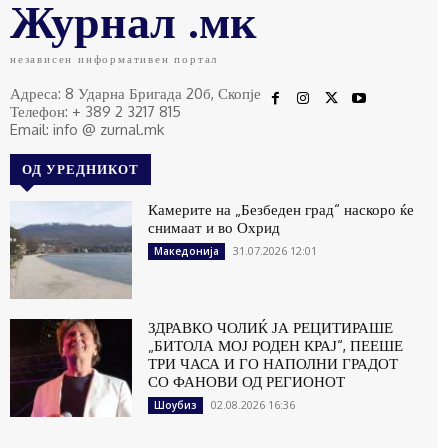
Журнал .мк
независен информативен портал
Адреса: 8 Ударна Бригада 20б, Скопје
Телефон: + 389 2 3217 815
Email: info @ zurnal.mk
ОД УРЕДНИКОТ
Камерите на „Безбеден град“ наскоро ќе
снимаат и во Охрид
31.07.2026 12:01
Македонија
ЗДРАВКО ЧОЛИЌ ЈА РЕЦИТИРАШЕ
„БИТОЛА МОЈ РОДЕН КРАЈ“, ПЕЕШЕ
ТРИ ЧАСА И ГО НАПОЛНИ ГРАДОТ
СО ФАНОВИ ОД РЕГИОНОТ
02.08.2026 16:36
Шоубиз