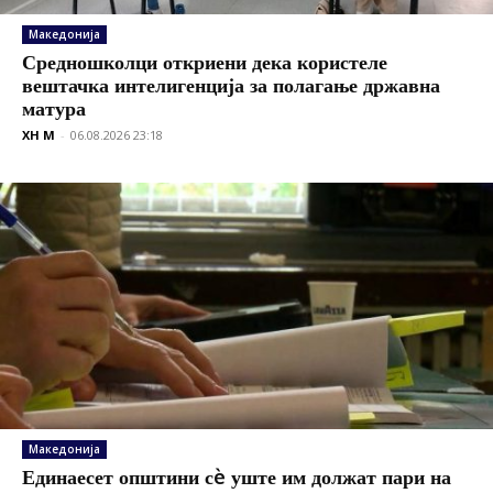
Македонија
Средношколци откриени дека користеле
вештачка интелигенција за полагање државна
матура
XH M
-
06.08.2026 23:18
Македонија
Единаесет општини сè уште им должат пари на