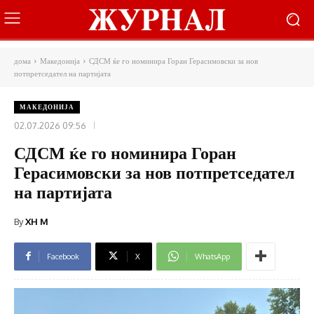
дома
Македонија
СДСМ ќе го номинира Горан Герасимовски за нов
потпретседател на партијата
МАКЕДОНИЈА
02.07.2026 09:56
СДСМ ќе го номинира Горан
Герасимовски за нов потпретседател
на партијата
By
XH M
Facebook
X
WhatsApp