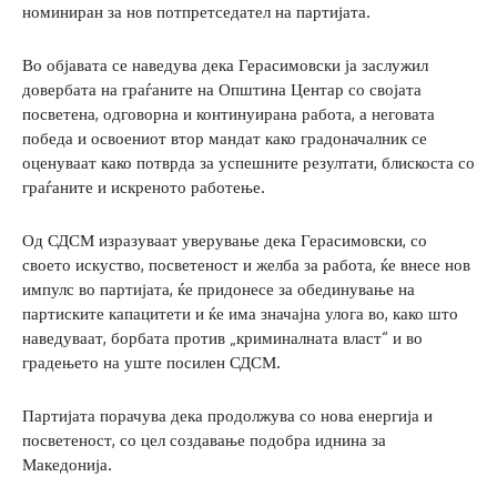
номиниран за нов потпретседател на партијата.
Во објавата се наведува дека Герасимовски ја заслужил
довербата на граѓаните на Општина Центар со својата
посветена, одговорна и континуирана работа, а неговата
победа и освоениот втор мандат како градоначалник се
оценуваат како потврда за успешните резултати, блискоста со
граѓаните и искреното работење.
Од СДСМ изразуваат уверување дека Герасимовски, со
своето искуство, посветеност и желба за работа, ќе внесе нов
импулс во партијата, ќе придонесе за обединување на
партиските капацитети и ќе има значајна улога во, како што
наведуваат, борбата против „криминалната власт“ и во
градењето на уште посилен СДСМ.
Партијата порачува дека продолжува со нова енергија и
посветеност, со цел создавање подобра иднина за
Македонија.