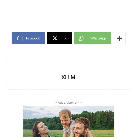
Facebook
X
WhatsApp
XH M
- Advertisement -