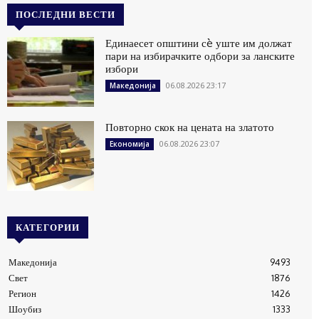
ПОСЛЕДНИ ВЕСТИ
Единаесет општини сè уште им должат
пари на избирачките одбори за ланските
избори
06.08.2026 23:17
Македонија
Повторно скок на цената на златото
06.08.2026 23:07
Економија
КАТЕГОРИИ
Македонија
9493
Свет
1876
Регион
1426
Шоубиз
1333