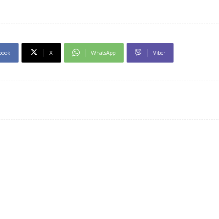
book
X
WhatsApp
Viber