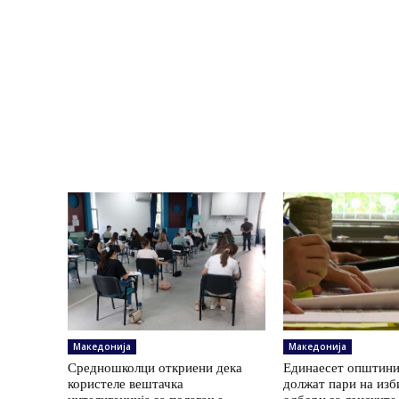
Македонија
Македонија
Средношколци откриени дека
Единаесет општини
користеле вештачка
должат пари на изб