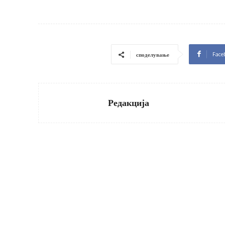
Face
споделување
Редакција