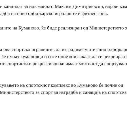
и кандидат за нов мандат, Максим Димитриевски, најави ко
радба на ново одбојкарско игралиште и фитнес зона.
ѓаните на Куманово, ќе биде реализиран од Министерството 
а ова спортско игралиште, да изградиме уште едно одбојкар
 ќе имаат кумановци и сите оние кои сакаат да се рекреираат
ите спортисти и рекреативци ќе имаат можност да спортуваат
едувањето на спортскиот комплекс во Куманово ќе почне од
 Министерството за спорт за изградба и санација на спортска