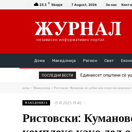
C
23.3
Skopje
7 August, 2026
За нас
Конта
независен информативен портал
Дома
Македонија
Регион
Свет
Екон
Единаесет општини сè уште
Повторно скок на ценат
ПОСЛЕДНИ ВЕСТИ
дома
Македонија
Ристовски: Куманово ќе добие нов спортски комплекс 
13.10.2025 19:40
МАКЕДОНИЈА
Ристовски: Куманов
комплекс како дел о