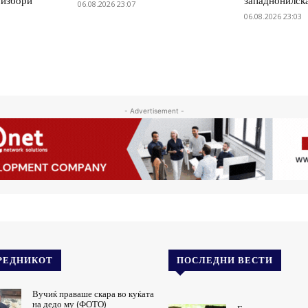
 избори
западнонилск
06.08.2026 23:07
06.08.2026 23:03
- Advertisement -
РЕДНИКОТ
ПОСЛЕДНИ ВЕСТИ
Вучиќ праваше скара во куќата
на дедо му (ФОТО)