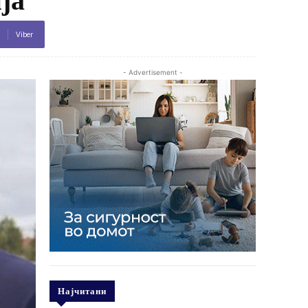
Viber
- Advertisement -
Најчитани