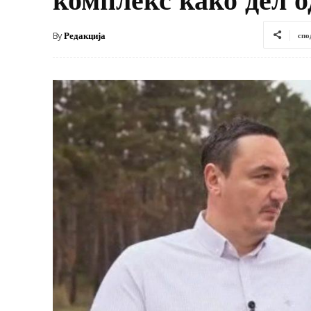
By
Редакција
спо