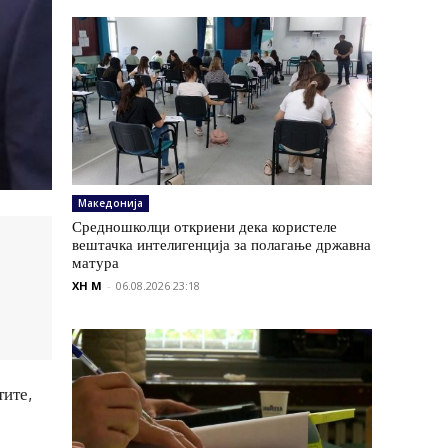
Македонија
Средношколци откриени дека користеле
вештачка интелигенција за полагање државна
матура
XH M
-
06.08.2026 23:18
тите,