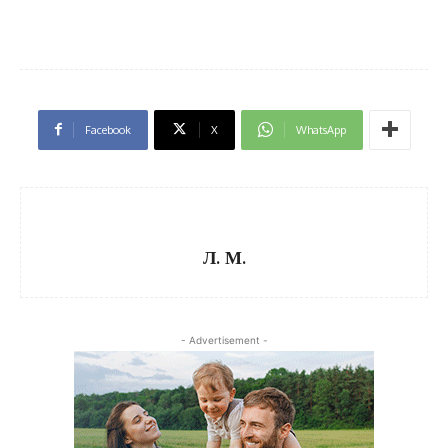
Facebook
X
WhatsApp
Л. М.
- Advertisement -