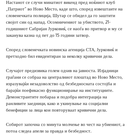
Настанот се случи минатиот викенд пред ноќниот клуб
„Патриот“ во Ново Место, каде што, според извештаите на
словенечката полиција, Шутар се обидел да го заштити
својот син од напад. Осомничениот за убиството, 21-
годишниот Сабријан Јурковиќ, се наоѓа во притвор и му се
заканува казна од пет до 15 години затвор.
Според словенечката новинска агенција СТА, Јурковиќ и
претходно бил евидентиран за неколку кривични дела.
Случајот предизвика голем одѕив на јавноста. Илјадници
граѓани се собраа на централниот плоштад во Ново Место,
изразувајќи незадоволство од безбедносната состојба и
барајќи поефикасно функционирање на институциите.
Демонстрантите побараа и подобра интеграција на
ранливите заедници, како и укинување на социјални
бенефиции за лица кои повторуваат кривични дела.
Собирот започна со минута молчење во чест на убиениот, а
потоа следеа апели за правда и безбедност.