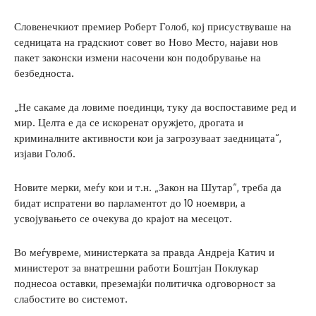
Словенечкиот премиер Роберт Голоб, кој присуствуваше на
седницата на градскиот совет во Ново Место, најави нов
пакет законски измени насочени кон подобрување на
безбедноста.
„Не сакаме да ловиме поединци, туку да воспоставиме ред и
мир. Целта е да се искоренат оружјето, дрогата и
криминалните активности кои ја загрозуваат заедницата“,
изјави Голоб.
Новите мерки, меѓу кои и т.н. „Закон на Шутар“, треба да
бидат испратени во парламентот до 10 ноември, а
усвојувањето се очекува до крајот на месецот.
Во меѓувреме, министерката за правда Андреја Катич и
министерот за внатрешни работи Боштјан Поклукар
поднесоа оставки, преземајќи политичка одговорност за
слабостите во системот.