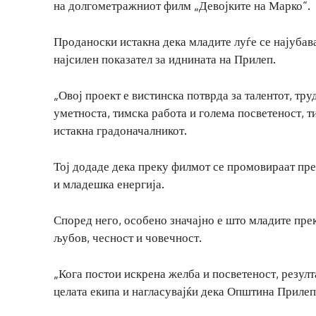
на долгометражниот филм „Девојките на Марко“.
Проданоски истакна дека младите луѓе се најубава
најсилен показател за иднината на Прилеп.
„Овој проект е вистинска потврда за талентот, тр
уметноста, тимска работа и голема посветеност, т
истакна градоначалникот.
Тој додаде дека преку филмот се промовираат преп
и младешка енергија.
Според него, особено значајно е што младите прек
љубов, чесност и човечност.
„Кога постои искрена желба и посветеност, резулт
целата екипа и нагласувајќи дека Општина Прилеп