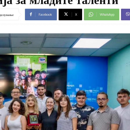
Facebook
X
WhatsApp
делување