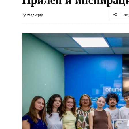
By
Редакција
спо