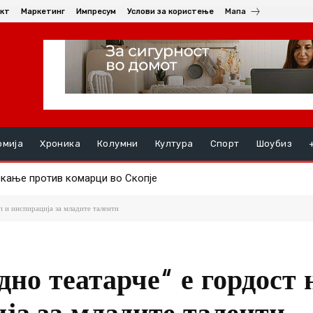
кт
Маркетинг
Импресум
Услови за користење
Мапа
омија
Хроника
Колумни
Култура
Спорт
Шоубиз
ање против комарци во Скопје
ењата, на ред се хепатитите ако кризата со водата во Гостива
 и инспирација за младите таленти
но театарче“ е гордост 
ја за младите таленти