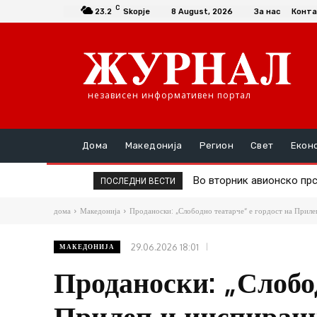
C
23.2
Skopje
8 August, 2026
За нас
Конта
независен информативен портал
Дома
Македонија
Регион
Свет
Екон
Во вторник авионско прск
Д-р Трајановски: По тру
ПОСЛЕДНИ ВЕСТИ
дома
Македонија
Проданоски: „Слободно театарче“ е гордост на Прилеп
29.06.2026 18:01
МАКЕДОНИЈА
Проданоски: „Слобод
Прилеп и инспираци