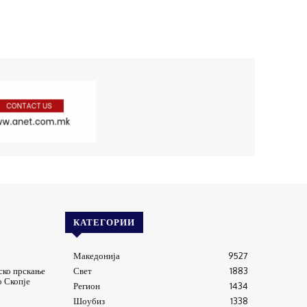
КАТЕГОРИИ
Македонија
9527
ско прскање
Свет
1883
о Скопје
Регион
1434
Шоубиз
1338