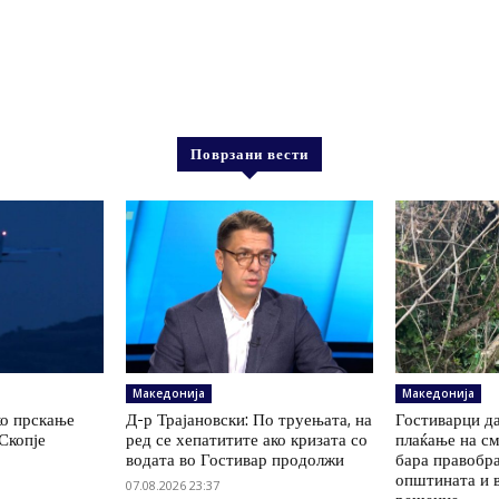
Поврзани вести
Македонија
Македонија
ко прскање
Д-р Трајановски: По труењата, на
Гостиварци да
Скопје
ред се хепатитите ако кризата со
плаќање на см
водата во Гостивар продолжи
бара правобр
општината и 
07.08.2026 23:37