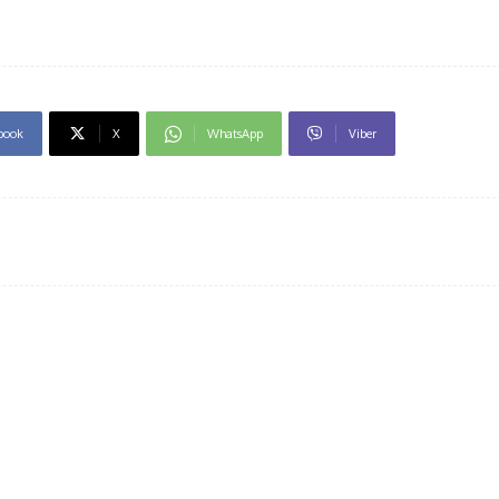
book
X
WhatsApp
Viber