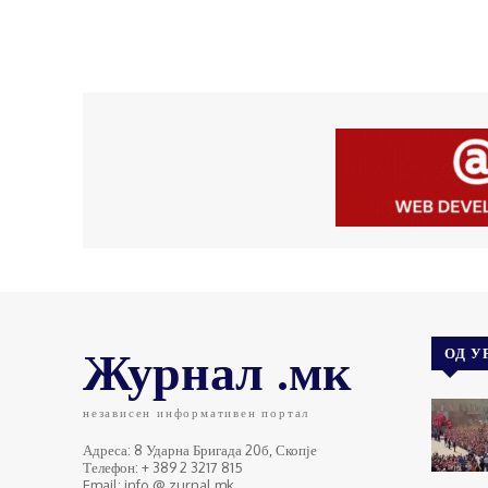
Журнал .мк
ОД У
независен информативен портал
Адреса: 8 Ударна Бригада 20б, Скопје
Телефон: + 389 2 3217 815
Email: info @ zurnal.mk