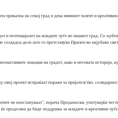
та приказна на секој град и дека нивниот талент и креативно
удот и потенцијалот на младите луѓе во нашиот град. Со љубо
ие создадоа дело што го претставува Прилеп во најубаво свет
ознатливите локации на градот, како и неговата историја, к
у овој проект испраќаат пораки за пријателство, солидарнос
атите не изостануваат“, порача Проданоски, упатувајќи чест
 ќе продолжи да биде поддршка за младите и креативни луѓе