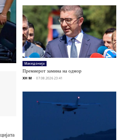
Македонија
Премиерот замина на одмор
XH M
-
07.08.2026 23:41
ацијата