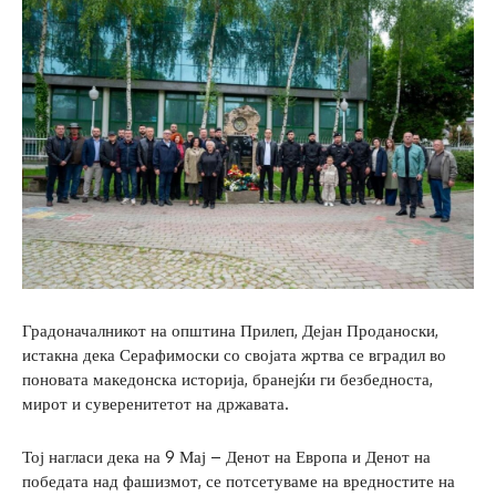
Градоначалникот на општина Прилеп, Дејан Проданоски,
истакна дека Серафимоски со својата жртва се вградил во
поновата македонска историја, бранејќи ги безбедноста,
мирот и суверенитетот на државата.
Тој нагласи дека на 9 Мај – Денот на Европа и Денот на
победата над фашизмот, се потсетуваме на вредностите на