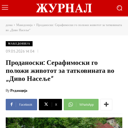
дома
Македонија
Проданоски: Серафимоски го положи животот за татковината
во „Диво Насеље“
МАКЕДОНИЈА
09.05.2026 14:04
Проданоски: Серафимоски го
положи животот за татковината во
„Диво Насеље“
By
Редакција
Facebook
X
WhatsApp