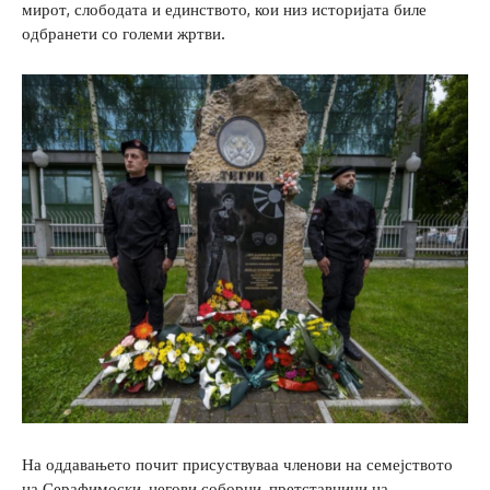
мирот, слободата и единството, кои низ историјата биле
одбранети со големи жртви.
На оддавањето почит присуствуваа членови на семејството
на Серафимоски, негови соборци, претставници на