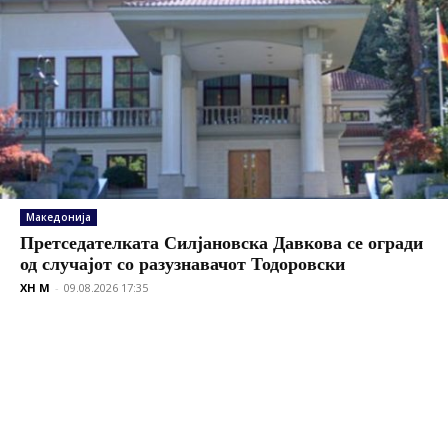
Македонија
Претседателката Силјановска Давкова се огради
од случајот со разузнавачот Тодоровски
XH M
-
09.08.2026 17:35