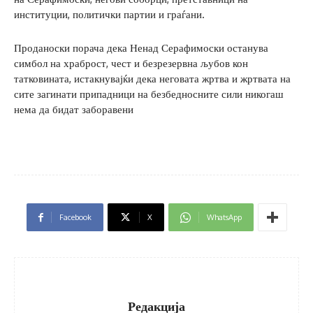
институции, политички партии и граѓани.
Проданоски порача дека Ненад Серафимоски останува
симбол на храброст, чест и безрезервна љубов кон
татковината, истакнувајќи дека неговата жртва и жртвата на
сите загинати припадници на безбедносните сили никогаш
нема да бидат заборавени
Facebook
X
WhatsApp
Редакција