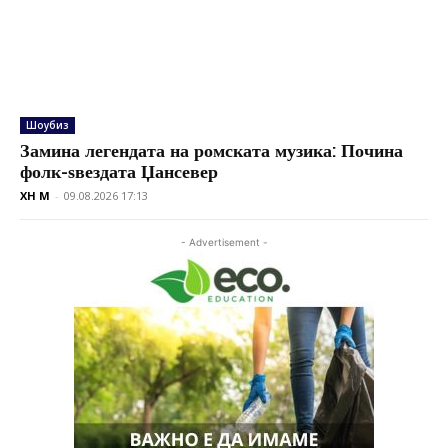
Шоубиз
Замина легендата на ромската музика: Почина
фолк-ѕвездата Џансевер
XH M
-
09.08.2026 17:13
- Advertisement -