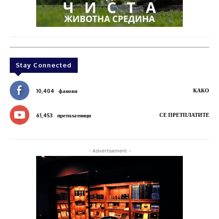
Stay Connected
КАКО
10,404
фанови
СЕ ПРЕТПЛАТИТЕ
61,453
претплатници
- Advertisement -