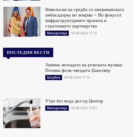
Николоски на средба со американската
амбасадорка во земјава – Во фокусот
инфраструктурните проекти и
стратешкото партнерство
05.08.2026 11:32
Македонија
ПОСЛЕДНИ ВЕСТИ
Замина легендата на ромската музика:
Почина фолк-ѕвездата Џансевер
09.08.2026 17:13
Шоубиз
Утре без вода дел од Центар
09.08.2026 17:07
Македонија