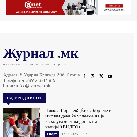
Журнал .мк
независен информативен портал
Адреса: 8 Ударна Бригада 20б, Скопје
Телефон: + 389 2 3217 815
Email: info @ zurnal.mk
ОД УРЕДНИКОТ
Никола Ѓорѓиев: „Ќе се бориме и
мислам дека ќе успееме да ја
израдуваме македонската
нација!“(ВИДЕО)
07.08.2026 16:17
Спорт