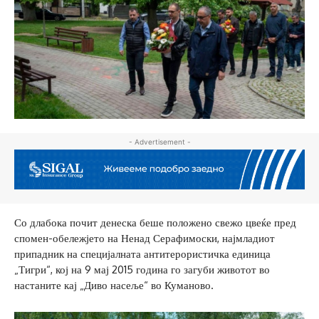
- Advertisement -
Со длабока почит денеска беше положено свежо цвеќе пред
спомен-обележјето на Ненад Серафимоски, најмладиот
припадник на специјалната антитерористичка единица
„Тигри“, кој на 9 мај 2015 година го загуби животот во
настаните кај „Диво насеље“ во Куманово.