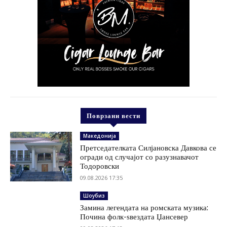
Поврзани вести
Македонија
Претседателката Силјановска Давкова се
огради од случајот со разузнавачот
Тодоровски
09.08.2026 17:35
Шоубиз
Замина легендата на ромската музика:
Почина фолк-ѕвездата Џансевер