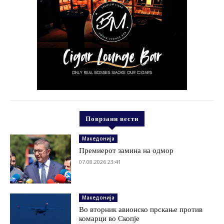
Поврзани вести
Македонија
Премиерот замина на одмор
07.08.2026 23:41
Македонија
Во вторник авионско прскање против
комарци во Скопје