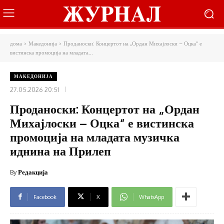
дома
Македонија
Проданоски: Концертот на „Ордан Михајлоски – Оцка“ е
вистинска промоција на младата...
МАКЕДОНИЈА
27.05.2026 20:51
Проданоски: Концертот на „Ордан
Михајлоски – Оцка“ е вистинска
промоција на младата музичка
иднина на Прилеп
By
Редакција
Facebook
X
WhatsApp