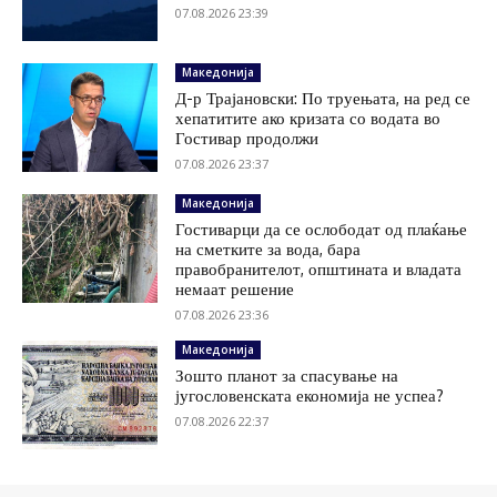
07.08.2026 23:39
Македонија
Д-р Трајановски: По труењата, на ред се
хепатитите ако кризата со водата во
Гостивар продолжи
07.08.2026 23:37
Македонија
Гостиварци да се ослободат од плаќање
на сметките за вода, бара
правобранителот, општината и владата
немаат решение
07.08.2026 23:36
Македонија
Зошто планот за спасување на
југословенската економија не успеа?
07.08.2026 22:37