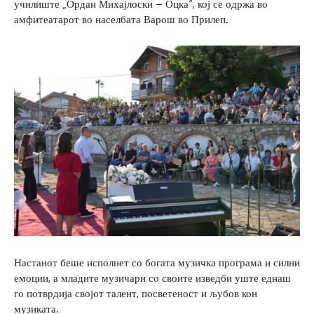
училиште „Ордан Михајлоски – Оцка“, кој се одржа во
амфитеатарот во населбата Варош во Прилеп.
Настанот беше исполнет со богата музичка програма и силни
емоции, а младите музичари со своите изведби уште еднаш
го потврдија својот талент, посветеност и љубов кон
музиката.