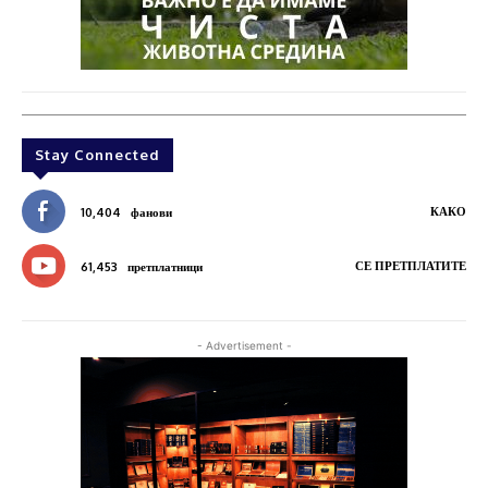
Stay Connected
КАКО
10,404
фанови
СЕ ПРЕТПЛАТИТЕ
61,453
претплатници
- Advertisement -