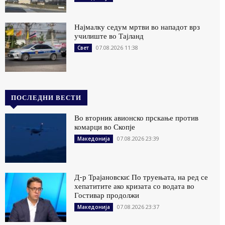
Најмалку седум мртви во нападот врз
училиште во Тајланд
07.08.2026 11:38
Свет
ПОСЛЕДНИ ВЕСТИ
Во вторник авионско прскање против
комарци во Скопје
07.08.2026 23:39
Македонија
Д-р Трајановски: По труењата, на ред се
хепатитите ако кризата со водата во
Гостивар продолжи
07.08.2026 23:37
Македонија