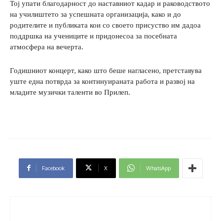
Тој упати благодарност до наставниот кадар и раководството
на училиштето за успешната организација, како и до
родителите и публиката кои со своето присуство им дадоа
поддршка на учениците и придонесоа за посебната
атмосфера на вечерта.
Годишниот концерт, како што беше нагласено, претставува
уште една потврда за континуираната работа и развој на
младите музички таленти во Прилеп.
Facebook
X
WhatsApp