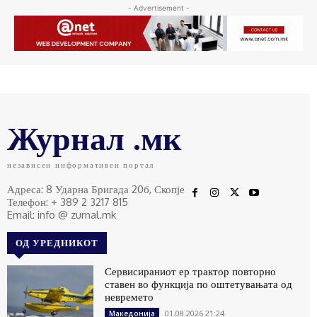
- Advertisement -
Журнал .мк
независен информативен портал
Адреса: 8 Ударна Бригада 20б, Скопје
Телефон: + 389 2 3217 815
Email: info @ zurnal.mk
ОД УРЕДНИКОТ
Сервисираниот ер трактор повторно
ставен во функција по оштетувањата од
невремето
01.08.2026 21:24
Македонија