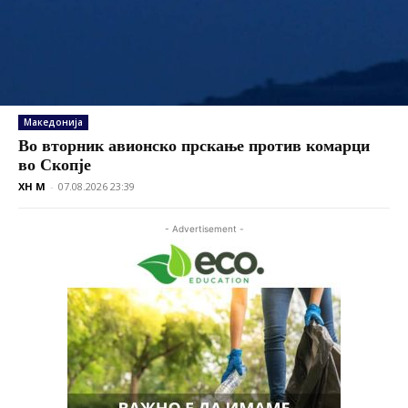
Македонија
Во вторник авионско прскање против комарци
во Скопје
XH M
-
07.08.2026 23:39
- Advertisement -