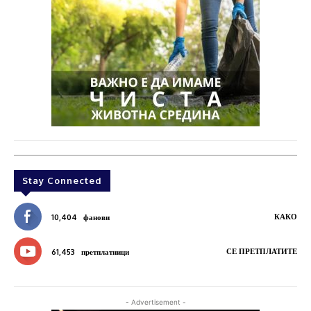
Stay Connected
КАКО
10,404
фанови
СЕ ПРЕТПЛАТИТЕ
61,453
претплатници
- Advertisement -