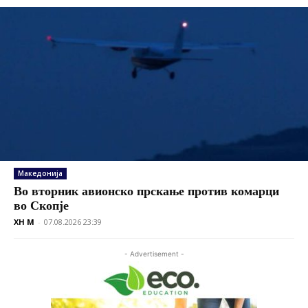
Македонија
Во вторник авионско прскање против комарци
во Скопје
XH M
-
07.08.2026 23:39
- Advertisement -