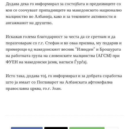
Додава дека го информирал за состојбата и предизвиците со
кои се соочуваат припадниците на македонското национално
малцинство во Албанија, како и за тековните активности и
ангажманот на друштво.
Искажав голема благодарност за честа да се сретнам и да
поразговарам со г.г. Стефан и во оваа прилика, му подарив и
примероци од македонскиот весник “Илинден“ и Брошурата
на работната група на словенските малцинства (АГСМ) при
ФУЕН на македонски јазик, нагласи Ѓурѓај.
Исто така, додава тој, го информирал и за добрата соработка
што ја имаат со Поглаварот на Албанската афтокефална
православна црква, го.г. Јоан.