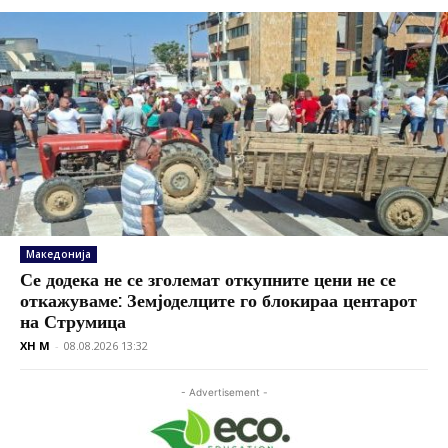
Македонија
Се додека не се зголемат откупните цени не се
откажуваме: Земјоделците го блокираа центарот
на Струмица
XH M
-
08.08.2026 13:32
- Advertisement -