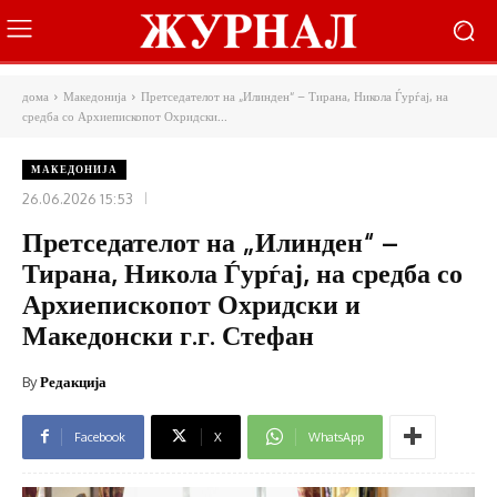
дома
Македонија
Претседателот на „Илинден“ – Тирана, Никола Ѓурѓај, на
средба со Архиепископот Охридски...
МАКЕДОНИЈА
26.06.2026 15:53
Претседателот на „Илинден“ –
Тирана, Никола Ѓурѓај, на средба со
Архиепископот Охридски и
Македонски г.г. Стефан
By
Редакција
Facebook
X
WhatsApp