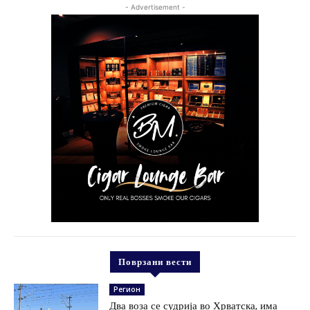
- Advertisement -
Поврзани вести
Регион
Два воза се судрија во Хрватска, има