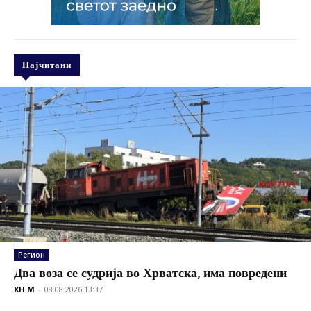
Најчитани
Регион
Два воза се судрија во Хрватска, има повредени
XH M
-
08.08.2026 13:37