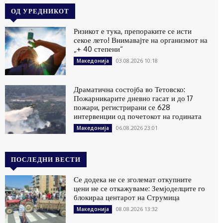
ОД УРЕДНИКОТ
Ризикот е тука, препораките се исти
секое лето! Внимавајте на организмот на
„+ 40 степени“
03.08.2026 10:18
Македонија
Драматична состојба во Тетовско:
Пожарникарите дневно гасат и до 17
пожари, регистрирани се 628
интервенции од почетокот на годината
06.08.2026 23:01
Македонија
ПОСЛЕДНИ ВЕСТИ
Се додека не се зголемат откупните
цени не се откажуваме: Земјоделците го
блокираа центарот на Струмица
08.08.2026 13:32
Македонија