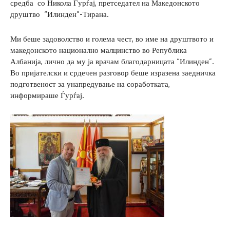
средба со Никола Ѓурѓај, претседател на Македонското
друштво “Илинден”-Тирана.
Ми беше задоволство и голема чест, во име на друштвото и
македонското национално малцинство во Република
Албанија, лично да му ја врачам благодарницата “Илинден”.
Во пријателски и срдечен разговор беше изразена заедничка
подготвеност за унапредување на соработката,
информираше Ѓурѓај.