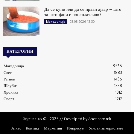
Да се купи или да се прави ајвар – што
за штипјани е поисплатливо?
08.08.2026 13:30
Македонија
КАТЕГОРИИ
Македонија
9535
Свет
1883
Регион
1435
Шоубиз
1338
Хроника
1312
Спорт
1217
Журнал .мк © - 2025 // Develped by Anet.com.mk
За нас
Контакт
Маркетинг
Импресум
Услови за користење