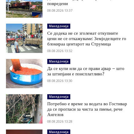
повредени
08.08.2026 13:37
Македонија
Се додека не се зголемат откупните
цени не се откажуваме: Земјоделците го
блокираа центарот на Струмица
08.08.2026 13:32
Македонија
Да се купи или да се прави ајвар – што
за штипјани е поисплатливо?
08.08.2026 13:30
Македонија
Потребно е време за водата во Гостивар
да се прогласи за чиста за пиење, рече
Ангелов
08.08.2026 13:28
Македонија