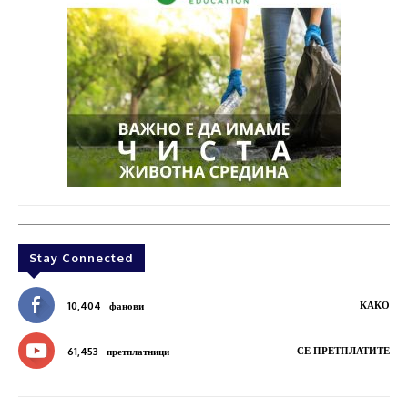
Stay Connected
КАКО
10,404
фанови
СЕ ПРЕТПЛАТИТЕ
61,453
претплатници