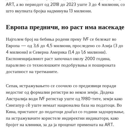
ART, а во периодот од 2018 до 2023 уште 3 до 4 милиони, со
што вкупната бројка надминува 13 милиони.
Европа предничи, но раст има насекаде
Најголем број на бебиња родени преку IVF се бележат во
Европа — од 3,6 до 4,5 милиони, проследено со Азија (3 до
4 милиони) и Северна Америка (1,4 до 1,6 милиони).
Експоненцијалниот раст започнал околу 2000 година,
паралелно со технолошките подобрувања и пошироката
достапност на третманите.
Сепак, истражувањето се соочило со предизвици поради
недостиг од формални регистри во некои земји. Додека
Австралија води IVF регистар уште од 1980-тите, земји како
Сингапур сè уште немаат национална база на податоци. Во
Кина, пристапот до податоци доаѓал со години задоцнување,
па истражувачите користеле индиректни индикатори, како
бројот на клиники, за да ја проценат примената на ART.