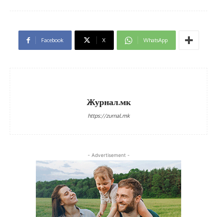
Facebook
X
WhatsApp
Журнал.мк
https://zurnal.mk
- Advertisement -