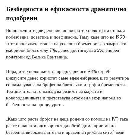
Безбедноста и ефикасноста драматично
подобрени
Во последните две децении, ин витро технологијата станала
побезбедна, поевтина и поефикасна. Таму каде што во 1990-
тите просечната стапка на успешна бременост со замрзнати
ембриони била околу 7%, денес достигнува
36%
, според
податоци од Велика Британија.
Поради технолошкиот напредок, речиси 93% од IVF
циклусите денес користат
само еден ембрион
, што резултира
со намалување на бројот на близначки и тројни бремености.
Тоа значително го намалува ризикот за мајката и
новороденчињата и претставува огромен чекор напред во
безбедноста на процедурата.
„Како што расте бројот на деца родени со помош на IVF, така
расте и нашата одговорност да обезбедиме пристап до
безбедна, висококвалитетна и праведна грижа за сите,“ вели