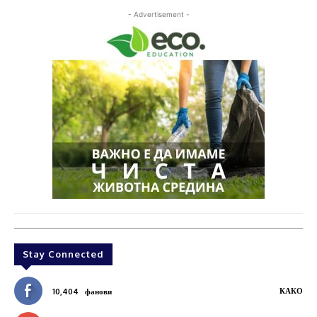
- Advertisement -
Stay Connected
КАКО
10,404
фанови