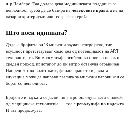
д-р Чемберс. Таа додава дека медицинската поддршка за
неплодност треба да се базира на
човековите права
, а не на
пазарни критериуми или географска среќа.
Што носи иднината?
Додека бројките од 13 милиони звучат неверојатно, тие
всушност претставуваат само дел од потенцијалот на ART
технологијата. Во многу земји, особено во оние со низок и
среден приход, пристапот до ин витро останува ограничен.
Напредокот во политиките, финансирањето и јавната
едукација може да направи разлика за милиони парови кои се
борат со неплодност.
Бројките и науката се јасни: ин витро оплодувањето е повеќе
од медицинска технологија — тоа е
револуција на надежта
.
И таа продолжува.