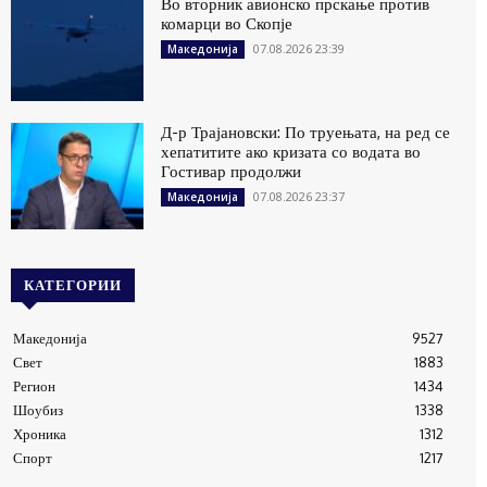
Во вторник авионско прскање против
комарци во Скопје
07.08.2026 23:39
Македонија
Д-р Трајановски: По труењата, на ред се
хепатитите ако кризата со водата во
Гостивар продолжи
07.08.2026 23:37
Македонија
КАТЕГОРИИ
Македонија
9527
Свет
1883
Регион
1434
Шоубиз
1338
Хроника
1312
Спорт
1217