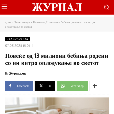
дома
Технологија
Повеќе од 13 милиони бебиња родени со ин витро
оплодување во светот
ТЕХНОЛОГИЈА
07.08.2025 15:01
Повеќе од 13 милиони бебиња родени
со ин витро оплодување во светот
By
Журнал.мк
Facebook
X
WhatsApp