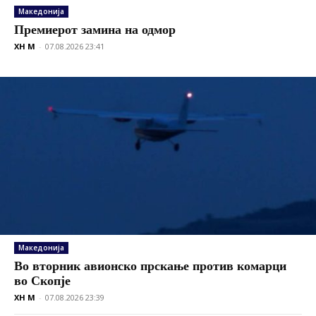
Македонија
Премиерот замина на одмор
XH M
-
07.08.2026 23:41
Македонија
Во вторник авионско прскање против комарци
во Скопје
XH M
-
07.08.2026 23:39