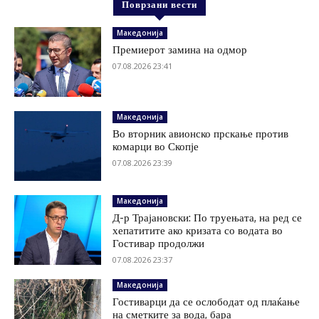
Поврзани вести
Македонија
Премиерот замина на одмор
07.08.2026 23:41
Македонија
Во вторник авионско прскање против
комарци во Скопје
07.08.2026 23:39
Македонија
Д-р Трајановски: По труењата, на ред се
хепатитите ако кризата со водата во
Гостивар продолжи
07.08.2026 23:37
Македонија
Гостиварци да се ослободат од плаќање
на сметките за вода, бара