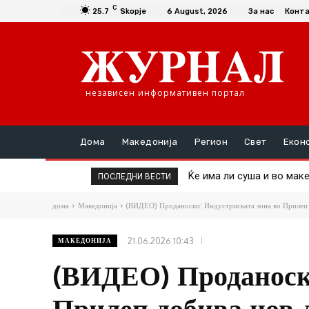
C
25.7
Skopje
6 August, 2026
За нас
Конт
независен информативен портал
Дома
Македонија
Регион
Свет
Екон
Ќе има ли суша и во макед
Пекол во Србија: Изгор
ПОСЛЕДНИ ВЕСТИ
дома
Македонија
(ВИДЕО) Проданоски: Индустриската зона во Прилеп д
21.06.2026 10:43
МАКЕДОНИЈА
(ВИДЕО) Проданоски
Прилеп добива нов 