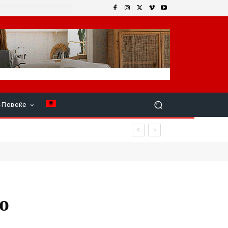
+Повеќе
о