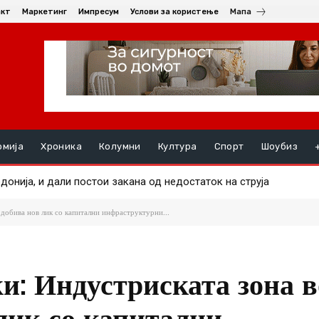
акт
Маркетинг
Импресум
Услови за користење
Мапа
омија
Хроника
Колумни
Култура
Спорт
Шоубиз
онија, и дали постои закана од недостаток на струја
е маж во еден од пожарите
обива нов лик со капитални инфраструктурни...
: Индустриската зона в
лик со капитални