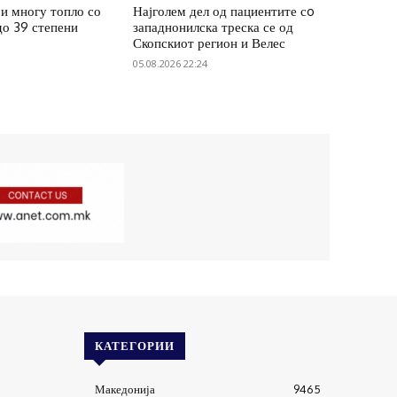
и многу топло со
Најголем дел од пациентите сo
до 39 степени
западнонилска треска се од
Скопскиот регион и Велес
05.08.2026 22:24
КАТЕГОРИИ
Македонија
9465