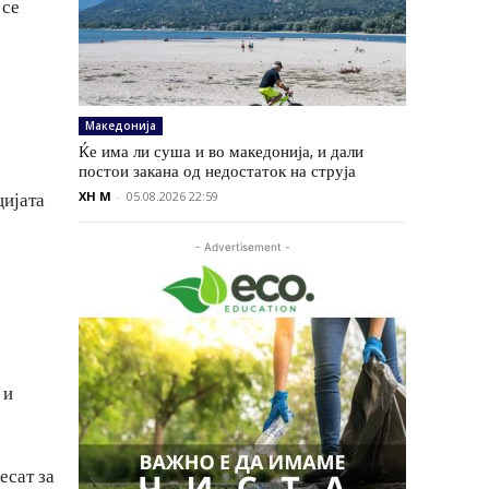
 се
Македонија
Ќе има ли суша и во македонија, и дали
постои закана од недостаток на струја
XH M
-
05.08.2026 22:59
цијата
- Advertisement -
 и
есат за