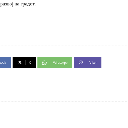
развој на градот.
book
X
WhatsApp
Viber