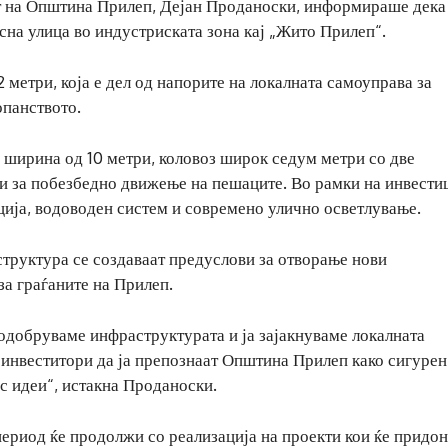
т на Општина Прилеп, Дејан Проданоски, информираше дека
сна улица во индустриската зона кај „Жито Прилеп“.
 метри, која е дел од напорите на локалната самоуправа за
опанството.
 ширина од 10 метри, коловоз широк седум метри со две
ани за побезбедно движење на пешаците. Во рамки на инвести
ција, водоводен систем и современо улично осветлување.
труктура се создаваат предуслови за отворање нови
за граѓаните на Прилеп.
 подобруваме инфраструктурата и ја зајакнуваме локалната
 инвеститори да ја препознаат Општина Прилеп како сигурен
с идеи“, истакна Проданоски.
ериод ќе продолжи со реализација на проекти кои ќе придон