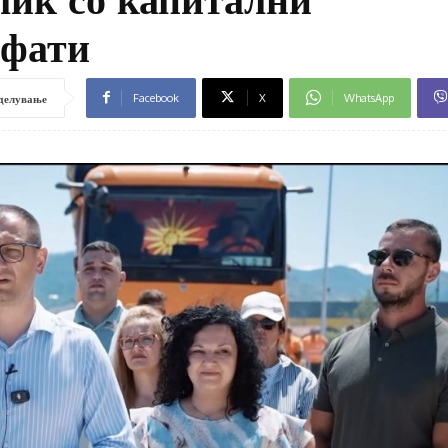
афати
Facebook
X
WhatsApp
делување