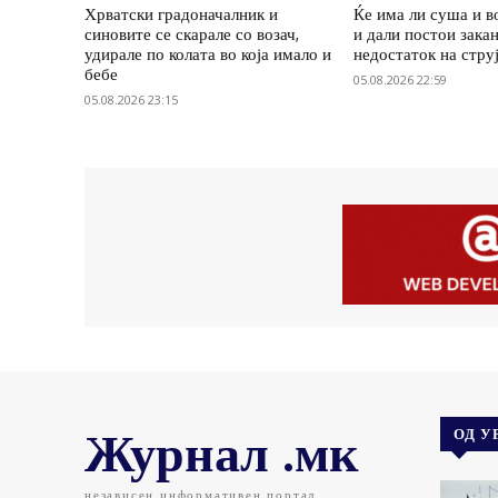
Хрватски градоначалник и
Ќе има ли суша и в
синовите се скарале со возач,
и дали постои зака
удирале по колата во која имало и
недостаток на стру
бебе
05.08.2026 22:59
05.08.2026 23:15
Журнал .мк
ОД У
независен информативен портал