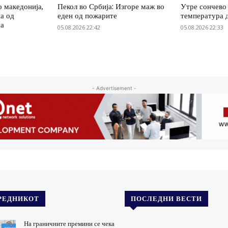
о македонија,
Пекол во Србија: Изгоре маж во
Утре сончево 
на од
еден од пожарите
температура 
ја
05.08.2026 22:42
05.08.2026 22:33
- Advertisement -
РЕДНИКОТ
ПОСЛЕДНИ ВЕСТИ
На граничните премини се чека