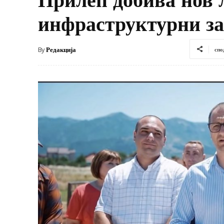
инфраструктурни з
By
Редакција
спо