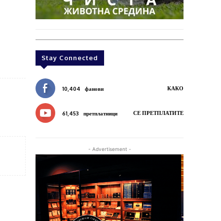
Stay Connected
КАКО
10,404
фанови
СЕ ПРЕТПЛАТИТЕ
61,453
претплатници
- Advertisement -