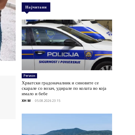
Најчитани
Регион
Хрватски градоначалник и синовите се
скарале со возач, удирале по колата во која
имало и бебе
XH M
-
05.08.2026 23:15