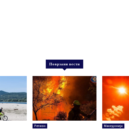
Поврзани вести
Регион
Македонија