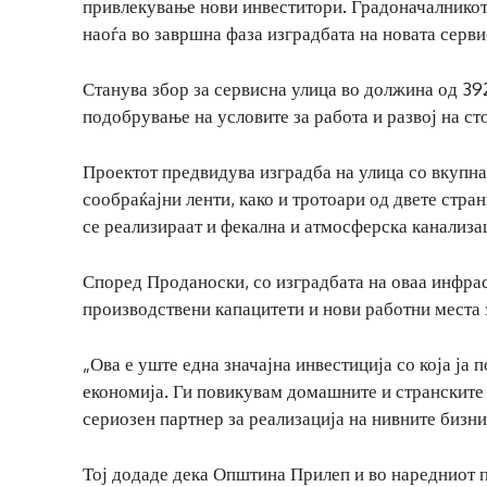
привлекување нови инвеститори. Градоначалнико
наоѓа во завршна фаза изградбата на новата серви
Станува збор за сервисна улица во должина од 392
подобрување на условите за работа и развој на ст
Проектот предвидува изградба на улица со вкупна
сообраќајни ленти, како и тротоари од двете стр
се реализираат и фекална и атмосферска канализа
Според Проданоски, со изградбата на оваа инфрас
производствени капацитети и нови работни места 
„Ова е уште една значајна инвестиција со која ја
економија. Ги повикувам домашните и странските
сериозен партнер за реализација на нивните бизни
Тој додаде дека Општина Прилеп и во наредниот п