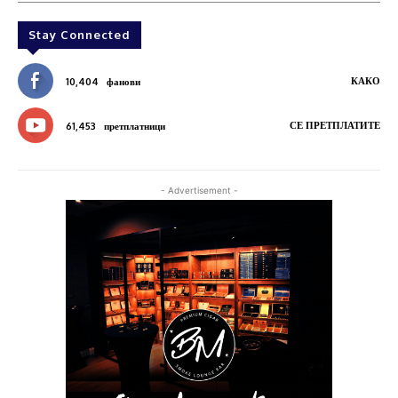
Stay Connected
КАКО
10,404
фанови
СЕ ПРЕТПЛАТИТЕ
61,453
претплатници
- Advertisement -