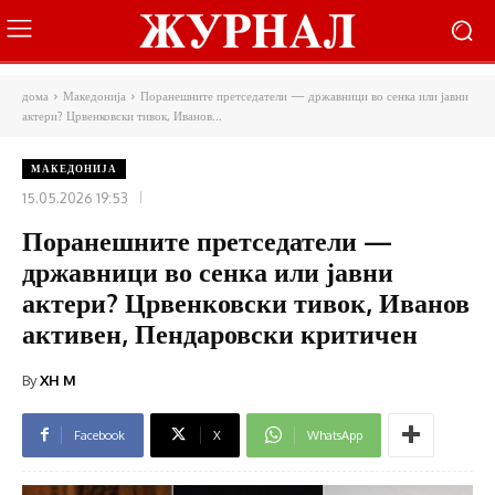
дома
Македонија
Поранешните претседатели — државници во сенка или јавни
актери? Црвенковски тивок, Иванов...
МАКЕДОНИЈА
15.05.2026 19:53
Поранешните претседатели —
државници во сенка или јавни
актери? Црвенковски тивок, Иванов
активен, Пендаровски критичен
By
XH M
Facebook
X
WhatsApp