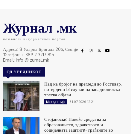
Журнал .мк
независен информативен портал
Адреса: 8 Ударна Бригада 20б, Скопје
Телефон: + 389 2 3217 815
Email: info @ zurnal.mk
ОД УРЕДНИКОТ
Пад на бројот на прегледи во Гостивар,
потврдени 13 случаи на западнонилска
треска објави
31.07.2026 12:21
Македонија
Стојаноски: Повеќе средства за
образованието, здравството и
социјалната заштитa- граѓаните во