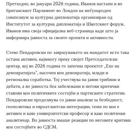
Претходно, во јануари 2026 година, Иванов настапи и во
британскиот Парламент во Лондон на меѓународен
симпозиум за културна дипломатија организиран од
Институтот за културна дипломатија и Шкотскиот форум.
Иванов има своја официјална веб-страница каде што ја
информира јавноста за своите проекти и активности.
Стево Пендаровски по завршувањето на мандатот исто така
остана активен, најмногу преку својот Претседателски
центар, кој во 2026 година го започна проектот „Ехо на
демократијата“, насочен кон демократија, млади и
регионална соработка. Тој учествува на јавни трибини и
дебати, а во јавноста беа забележани и негови критички
ставови кон политичките состојби и партиските стратегии.
Пендаровски продолжува со јавни анализи за безбедност,
геополитика и евроатлантски интеграции, теми по кои е
активен и како универзитетски професор и како политички
аналитичар. Во јавноста имаше реакции по неговите критики
кон состојбите во СДСМ.