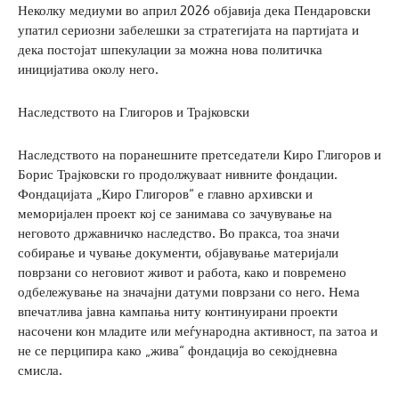
Неколку медиуми во април 2026 објавија дека Пендаровски
упатил сериозни забелешки за стратегијата на партијата и
дека постојат шпекулации за можна нова политичка
иницијатива околу него.
Наследството на Глигоров и Трајковски
Наследството на поранешните претседатели Киро Глигоров и
Борис Трајковски го продолжуваат нивните фондации.
Фондацијата „Киро Глигоров“ е главно архивски и
меморијален проект кој се занимава со зачувување на
неговото државничко наследство. Во пракса, тоа значи
собирање и чување документи, објавување материјали
поврзани со неговиот живот и работа, како и повремено
одбележување на значајни датуми поврзани со него. Нема
впечатлива јавна кампања ниту континуирани проекти
насочени кон младите или меѓународна активност, па затоа и
не се перципира како „жива“ фондација во секојдневна
смисла.