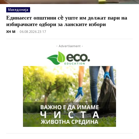
Македонија
Единаесет општини сè уште им должат пари на
избирачките одбори за ланските избори
XH M
-
06.08.2026 23:17
- Advertisement -