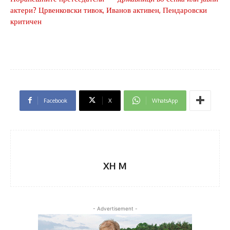
актери? Црвенковски тивок, Иванов активен, Пендаровски
критичен
Facebook
X
WhatsApp
XH M
- Advertisement -