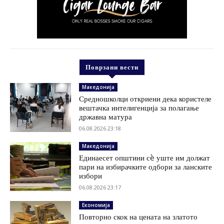
Поврзани вести
Македонија
Средношколци откриени дека користеле
вештачка интелигенција за полагање
државна матура
06.08.2026 23:18
Македонија
Единаесет општини сè уште им должат
пари на избирачките одбори за ланските
избори
06.08.2026 23:17
Економија
Повторно скок на цената на златото