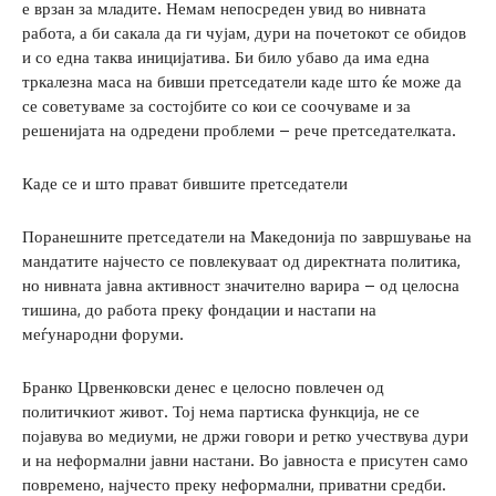
е врзан за младите. Немам непосреден увид во нивната
работа, а би сакала да ги чујам, дури на почетокот се обидов
и со една таква иницијатива. Би било убаво да има една
тркалезна маса на бивши претседатели каде што ќе може да
се советуваме за состојбите со кои се соочуваме и за
решенијата на одредени проблеми – рече претседателката.
Каде се и што прават бившите претседатели
Поранешните претседатели на Македонија по завршување на
мандатите најчесто се повлекуваат од директната политика,
но нивната јавна активност значително варира – од целосна
тишина, до работа преку фондации и настапи на
меѓународни форуми.
Бранко Црвенковски денес е целосно повлечен од
политичкиот живот. Тој нема партиска функција, не се
појавува во медиуми, не држи говори и ретко учествува дури
и на неформални јавни настани. Во јавноста е присутен само
повремено, најчесто преку неформални, приватни средби.