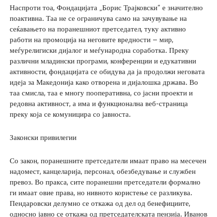
Наспроти тоа, Фондацијата „Борис Трајковски“ е значително
поактивна. Таа не се ограничува само на зачувување на
сеќавањето на поранешниот претседател, туку активно
работи на промоција на неговите вредности – мир,
меѓурелигиски дијалог и меѓународна соработка. Преку
различни младински програми, конференции и едукативни
активности, фондацијата се обидува да ја продолжи неговата
идеја за Македонија како отворена и дијалошка држава. Во
таа смисла, таа е многу пооперативна, со јасни проекти и
редовна активност, а има и функционална веб-страница
преку која се комуницира со јавноста.
Законски привилегии
Со закон, поранешните претседатели имаат право на месечен
надомест, канцеларија, персонал, обезбедување и службен
превоз. Во пракса, сите поранешни претседатели формално
ги имаат овие права, но нивното користење се разликува.
Пендаровски делумно се откажа од дел од бенефициите,
односно јавно се откажа од претседателската пензија. Иванов