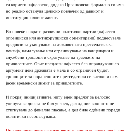
ги користи најцелосно, додека Црвенковски формално ги има,
но реално останува целосно повлечен од јавниот и
институционалниот живот.
Во повеќе наврати различни политички партии (најчесто
опозициски или антикорупциски ориентирани) поднесувале
предлози за укинување на доживотната претседателска
пензија, намалување или ограничување на канцеларии и
службени трошоци и скратување на траењето на
привилегиите. Овие предлози најчесто беа оправдувани со
аргумент дека државата е мала и со ограничен буџет,
трошоците за поранешните претседатели се високи и нема
јасен временски лимит за привилегиите.
И покрај иницијативите, ниту еден предлог за целосно
укинување досега не бил усвоен, дел од нив воопшто не
стигнувале до финално гласање, а дел биле одбиени поради
политички несогласувања.
Поранешните претседатели — државници во сенка или јавни