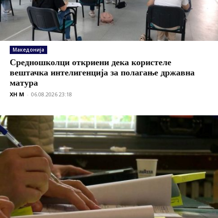
Македонија
Средношколци откриени дека користеле
вештачка интелигенција за полагање државна
матура
XH M
-
06.08.2026 23:18