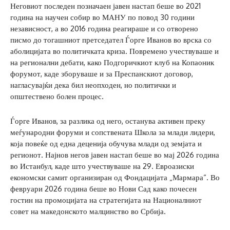
Неговиот последен позначаен јавен настап беше во 2021
година на научен собир во МАНУ по повод 30 години
независност, а во 2016 година реагираше и со отворено
писмо до тогашниот претседател Ѓорге Иванов во врска со
аболицијата во политичката криза. Повремено учествуваше и
на регионални дебати, како Подгоричкиот клуб на Копаоник
форумот, каде зборуваше и за Преспанскиот договор,
нагласувајќи дека бил неопходен, но политички и
општествено болен процес.
Ѓорге Иванов, за разлика од него, останува активен преку
меѓународни форуми и сопствената Школа за млади лидери,
која повеќе од една деценија обучува млади од земјата и
регионот. Најнов негов јавен настап беше во мај 2026 година
во Истанбул, каде што учествуваше на 29. Евроазиски
економски самит организиран од Фондацијата „Мармара“. Во
февруари 2026 година беше во Нови Сад како почесен
гостин на промоцијата на стратегијата на Националниот
совет на македонското малцинство во Србија.