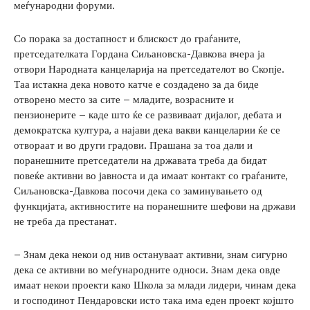
меѓународни форуми.
Со порака за достапност и блискост до граѓаните,
претседателката Гордана Сиљановска-Давкова вчера ја
отвори Народната канцеларија на претседателот во Скопје.
Таа истакна дека новото катче е создадено за да биде
отворено место за сите – младите, возрасните и
пензионерите – каде што ќе се развиваат дијалог, дебата и
демократска култура, а најави дека вакви канцеларии ќе се
отвораат и во други градови. Прашана за тоа дали и
поранешните претседатели на државата треба да бидат
повеќе активни во јавноста и да имаат контакт со граѓаните,
Сиљановска-Давкова посочи дека со заминувањето од
функцијата, активностите на поранешните шефови на држави
не треба да престанат.
– Знам дека некои од нив остануваат активни, знам сигурно
дека се активни во меѓународните односи. Знам дека овде
имаат некои проекти како Школа за млади лидери, чинам дека
и господинот Пендаровски исто така има еден проект којшто