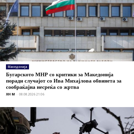
Македонија
Бугарското МНР со критики за Македонија
поради случајот со Ива Михајлова обвинета за
сообраќајна несреќа со жртва
XH M
-
08.08.2026 21:06