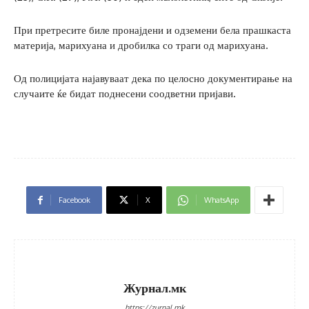
При претресите биле пронајдени и одземени бела прашкаста
материја, марихуана и дробилка со траги од марихуана.
Од полицијата најавуваат дека по целосно документирање на
случаите ќе бидат поднесени соодветни пријави.
Facebook
X
WhatsApp
Журнал.мк
https://zurnal.mk