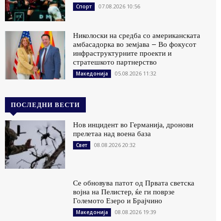
07.08.2026 10:56
Спорт
Николоски на средба со американската
амбасадорка во земјава – Во фокусот
инфраструктурните проекти и
стратешкото партнерство
05.08.2026 11:32
Македонија
ПОСЛЕДНИ ВЕСТИ
Нов инцидент во Германија, дронови
прелетаа над воена база
08.08.2026 20:32
Свет
Се обновува патот од Првата светска
војна на Пелистер, ќе ги поврзе
Големото Езеро и Брајчино
08.08.2026 19:39
Македонија