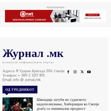
- Advertisement -
Журнал .мк
независен информативен портал
Адреса: 8 Ударна Бригада 20б, Скопје
Телефон: + 389 2 3217 815
Email: info @ zurnal.mk
ОД УРЕДНИКОТ
Шкендија загуби во судиското
надополнување, Хибернијан во Скопје
доаѓа со минимална предност