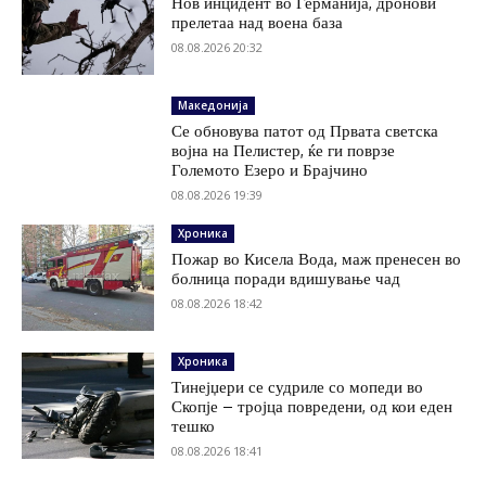
Нов инцидент во Германија, дронови
прелетаа над воена база
08.08.2026 20:32
Македонија
Се обновува патот од Првата светска
војна на Пелистер, ќе ги поврзе
Големото Езеро и Брајчино
08.08.2026 19:39
Хроника
Пожар во Кисела Вода, маж пренесен во
болница поради вдишување чад
08.08.2026 18:42
Хроника
Тинејџери се судриле со мопеди во
Скопје – тројца повредени, од кои еден
тешко
08.08.2026 18:41