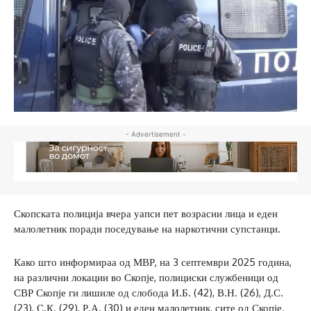
- Advertisement -
Скопската полиција вчера уапси пет возрасни лица и еден
малолетник поради поседување на наркотични супстанци.
Како што информираа од МВР, на 3 септември 2025 година,
на различни локации во Скопје, полициски службеници од
СВР Скопје ги лишиле од слобода И.Б. (42), В.Н. (26), Д.С.
(23), С.К. (29), Р.А. (30) и еден малолетник, сите од Скопје.