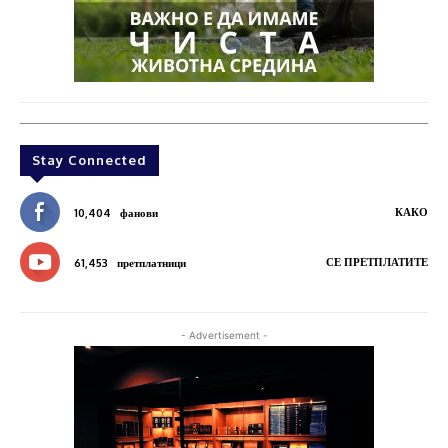
Stay Connected
КАКО
10,404
фанови
СЕ ПРЕТПЛАТИТЕ
61,453
претплатници
- Advertisement -