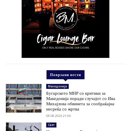
Поврзани вести
Македонија
Бугарското МНР со критики за
Македонија поради случајот со Ива
Михајлова обвинета за сообраќајна
несреќа со жртва
08.08.2026 21:06
Свет