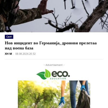
Свет
Нов инцидент во Германија, дронови прелетаа
над воена база
XH M
-
08.08.2026 20:32
- Advertisement -