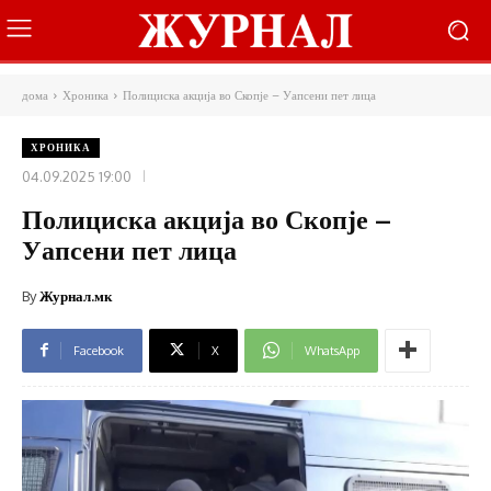
дома
Хроника
Полициска акција во Скопје – Уапсени пет лица
ХРОНИКА
04.09.2025 19:00
Полициска акција во Скопје –
Уапсени пет лица
By
Журнал.мк
Facebook
X
WhatsApp