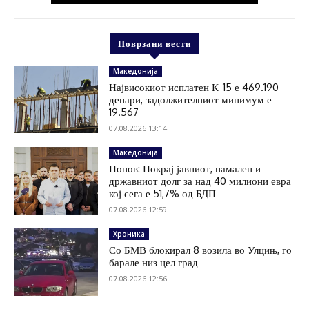
Поврзани вести
Македонија
Највисокиот исплатен К-15 е 469.190
денари, задолжителниот минимум е
19.567
07.08.2026 13:14
Македонија
Попов: Покрај јавниот, намален и
државниот долг за над 40 милиони евра
кој сега е 51,7% од БДП
07.08.2026 12:59
Хроника
Со БМВ блокирал 8 возила во Улцињ, го
барале низ цел град
07.08.2026 12:56