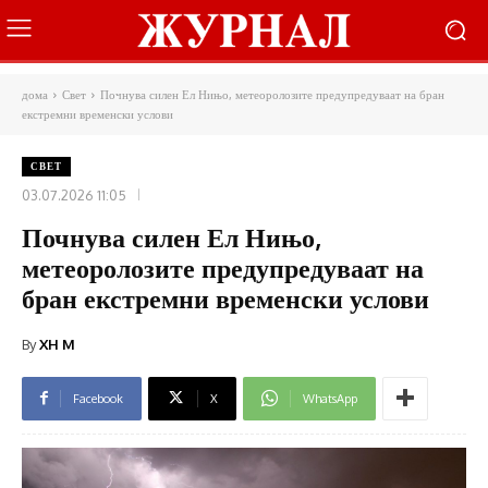
дома
Свет
Почнува силен Ел Нињо, метеоролозите предупредуваат на бран
екстремни временски услови
СВЕТ
03.07.2026 11:05
Почнува силен Ел Нињо,
метеоролозите предупредуваат на
бран екстремни временски услови
By
XH M
Facebook
X
WhatsApp