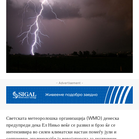
- Advertisement -
Светската метеоролошка организација (WMO) денеска
предупреди дека Ел Нињо веќе се развил и брзо ќе се
интензивира во силен климатски настан помеѓу јули и
септември, зголемувајќи ја веројатноста за екстремни