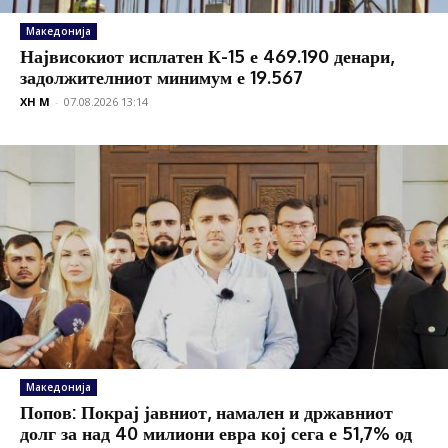
Македонија
Највисокиот исплатен К-15 е 469.190 денари,
задолжителниот минимум е 19.567
XH M
-
07.08.2026 13:14
Македонија
Попов: Покрај јавниот, намален и државниот
долг за над 40 милиони евра кој сега е 51,7% од