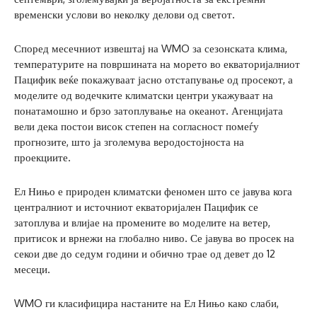
временски услови во неколку делови од светот.
Според месечниот извештај на WMO за сезонската клима,
температурите на површината на морето во екваторијалниот
Пацифик веќе покажуваат јасно отстапување од просекот, а
моделите од водечките климатски центри укажуваат на
понатамошно и брзо затоплување на океанот. Агенцијата
вели дека постои висок степен на согласност помеѓу
прогнозите, што ја зголемува веродостојноста на
проекциите.
Ел Нињо е природен климатски феномен што се јавува кога
централниот и источниот екваторијален Пацифик се
затоплува и влијае на промените во моделите на ветер,
притисок и врнежи на глобално ниво. Се јавува во просек на
секои две до седум години и обично трае од девет до 12
месеци.
WMO ги класифицира настаните на Ел Нињо како слаби,