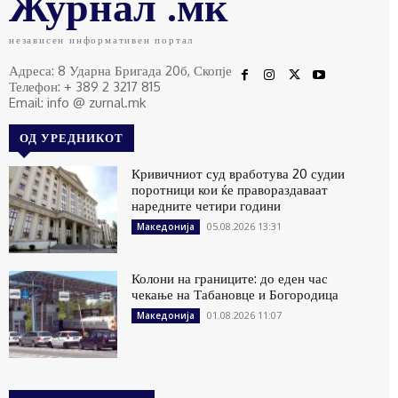
Журнал .мк
независен информативен портал
Адреса: 8 Ударна Бригада 20б, Скопје
Телефон: + 389 2 3217 815
Email: info @ zurnal.mk
ОД УРЕДНИКОТ
Кривичниот суд вработува 20 судии
поротници кои ќе правораздаваат
наредните четири години
05.08.2026 13:31
Македонија
Колони на границите: до еден час
чекање на Табановце и Богородица
01.08.2026 11:07
Македонија