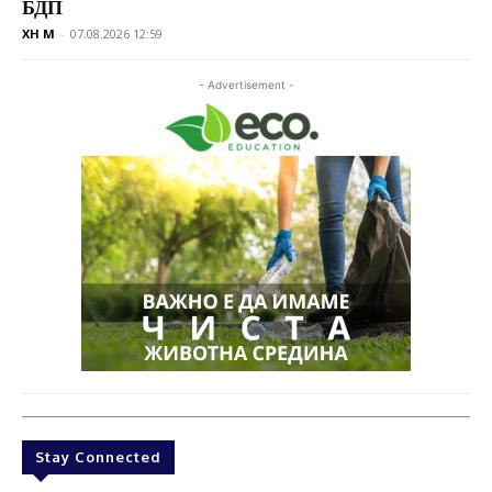
БДП
XH M
-
07.08.2026 12:59
- Advertisement -
Stay Connected