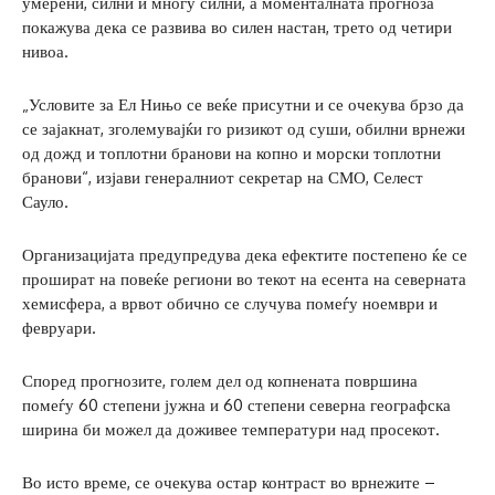
умерени, силни и многу силни, а моменталната прогноза
покажува дека се развива во силен настан, трето од четири
нивоа.
„Условите за Ел Нињо се веќе присутни и се очекува брзо да
се зајакнат, зголемувајќи го ризикот од суши, обилни врнежи
од дожд и топлотни бранови на копно и морски топлотни
бранови“, изјави генералниот секретар на СМО, Селест
Сауло.
Организацијата предупредува дека ефектите постепено ќе се
прошират на повеќе региони во текот на есента на северната
хемисфера, а врвот обично се случува помеѓу ноември и
февруари.
Според прогнозите, голем дел од копнената површина
помеѓу 60 степени јужна и 60 степени северна географска
ширина би можел да доживее температури над просекот.
Во исто време, се очекува остар контраст во врнежите –