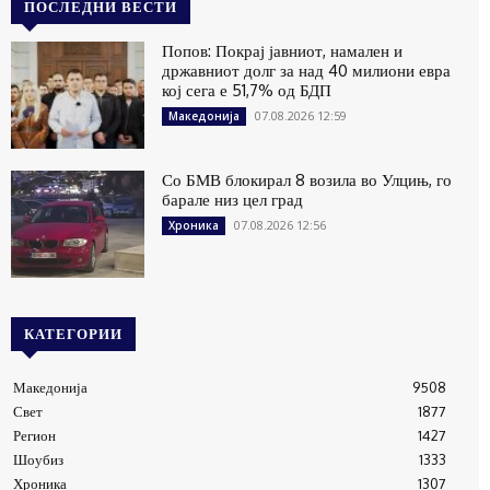
ПОСЛЕДНИ ВЕСТИ
Попов: Покрај јавниот, намален и
државниот долг за над 40 милиони евра
кој сега е 51,7% од БДП
07.08.2026 12:59
Македонија
Со БМВ блокирал 8 возила во Улцињ, го
барале низ цел град
07.08.2026 12:56
Хроника
КАТЕГОРИИ
Македонија
9508
Свет
1877
Регион
1427
Шоубиз
1333
Хроника
1307