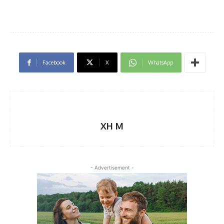
Facebook
X
WhatsApp
XH M
- Advertisement -