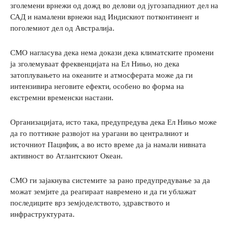
зголемени врнежи од дожд во делови од југозападниот дел на
САД и намалени врнежи над Индискиот потконтинент и
поголемиот дел од Австралија.
СМО нагласува дека нема докази дека климатските промени
ја зголемуваат фреквенцијата на Ел Нињо, но дека
затоплувањето на океаните и атмосферата може да ги
интензивира неговите ефекти, особено во форма на
екстремни временски настани.
Организацијата, исто така, предупредува дека Ел Нињо може
да го поттикне развојот на урагани во централниот и
источниот Пацифик, а во исто време да ја намали нивната
активност во Атлантскиот Океан.
СМО ги зајакнува системите за рано предупредување за да
можат земјите да реагираат навремено и да ги ублажат
последиците врз земјоделството, здравството и
инфраструктурата.