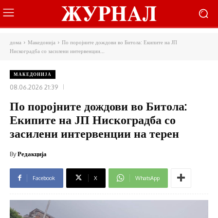
дома
Македонија
По поројните дождови во Битола: Екипите на ЈП
Нискоградба со засилени интервенции...
МАКЕДОНИЈА
08.06.2026 21:39
По поројните дождови во Битола:
Екипите на ЈП Нискоградба со
засилени интервенции на терен
By
Редакција
Facebook
X
WhatsApp