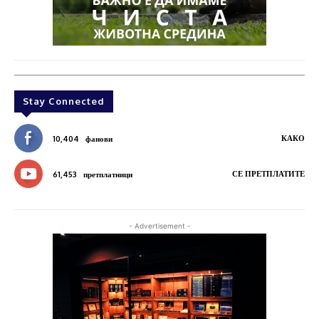
Stay Connected
КАКО
10,404
фанови
СЕ ПРЕТПЛАТИТЕ
61,453
претплатници
- Advertisement -