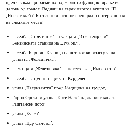
предизвикаа проблеми во нормалното функционирање во
делови од градот. Веднаш на терен излегоа екипи на ЈП
„Нискоградба“ Битола при што интеренираа и интервенираат
на следните места:
населба „Стрелиште“ на улицата „8 септемрври“
Бензинската станица на „Лук оил“,
населба Карпош-Кланица на потегот кој излегува на
улицата „Железничка“,
на улицата „Железничка“ на потегот кај „Император“
населба „Стрчин“ на реката Курделес
улица „Патризанска“ пред Медицина на трудот,
Горно Оризари улица „Крте Нале“ одводниот канал,
Раштански порој
улица „Бурса“.
улица „Цар Самоил“.