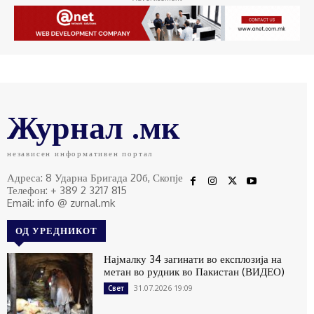
Журнал .мк
независен информативен портал
Адреса: 8 Ударна Бригада 20б, Скопје
Телефон: + 389 2 3217 815
Email: info @ zurnal.mk
ОД УРЕДНИКОТ
Најмалку 34 загинати во експлозија на
метан во рудник во Пакистан (ВИДЕО)
31.07.2026 19:09
Свет