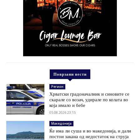
Поврзани вести
Регион
Хрватски градоначалник и синовите се
скарале со возач, удирале по колата во
која имало и бебе
05.08.2026 23:15
Македонија
Ќе има ли суша и во македонија, и дали
постои закана од недостаток на струја