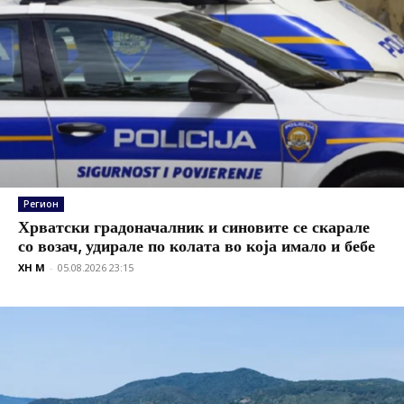
Регион
Хрватски градоначалник и синовите се скарале
со возач, удирале по колата во која имало и бебе
XH M
-
05.08.2026 23:15