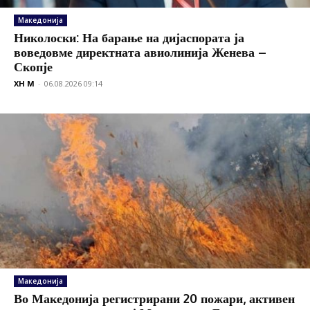
Македонија
Николоски: На барање на дијаспората ја
воведовме директната авиолинија Женева –
Скопје
XH M
-
06.08.2026 09:14
Македонија
Во Македонија регистрирани 20 пожари, активен