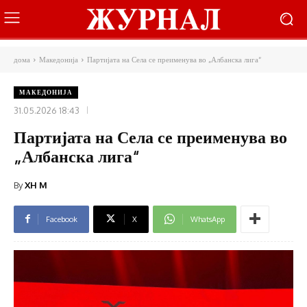
дома
Македонија
Партијата на Села се преименува во „Албанска лига“
МАКЕДОНИЈА
31.05.2026 18:43
Партијата на Села се преименува во
„Албанска лига“
By
XH M
Facebook
X
WhatsApp