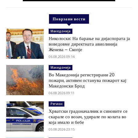
Поврзани вести
Македонија
Николоски: На барање на дијаспората ја
воведовме директната авиолинија
Женева – Скопје
06.08.2026 09:14
Македонија
Во Македонија регистрирани 20
пожари, активен останува пожарот кај
Македонски Брод
06.08.2026 09:11
Регион
Хрватски градоначалник и синовите се
скарале со возач, удирале по колата во
која имало и бебе
05.08.2026 23:15