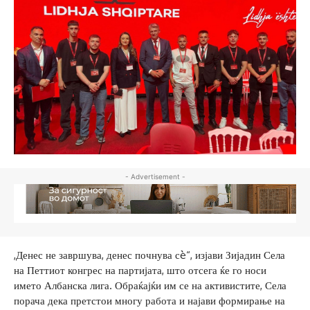
- Advertisement -
,Денес не завршува, денес почнува сè“, изјави Зијадин Села
на Петтиот конгрес на партијата, што отсега ќе го носи
името Албанска лига. Обраќајќи им се на активистите, Села
порача дека претстои многу работа и најави формирање на