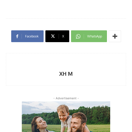
Facebook
X
WhatsApp
XH M
- Advertisement -