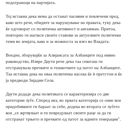
подограноци на партијата.
Тој истакна дека нема да останат пасивни и повлечени пред,
како што рече, обидите за нарушување на правата, туку дека
ќе одговорат со политичка активност и ангажман. Притоа,
повторно ги нагласи своите ставови за актуелните политички
теми во земјата, како и за можноста за влез во Владата.
Воедно, зборувајќи за Алијансата за Албанците под нивно
раководство, Илире Даути рече дека таа секогаш ги
отстранувала пречките и тешкотиите од патот на Албанците.
Таа истакна дека на оваа политичка насока ќе ѝ претстои и ќе
ја предводи Зијадин Села.
Даути додаде дека политиката се карактеризира со две
категории луѓе. Според неа, во првата категорија се оние кои
придобивките ги бараат за себе, додека во втората се луѓето
кои „се жртвуваат и ги повредуваат своите раце за да ги
отстранат трњето и пречките од патот за идните генерации“.