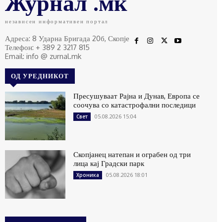
Журнал .мк
независен информативен портал
Адреса: 8 Ударна Бригада 20б, Скопје
Телефон: + 389 2 3217 815
Email: info @ zurnal.mk
ОД УРЕДНИКОТ
Пресушуваат Рајна и Дунав, Европа се
соочува со катастрофални последици
05.08.2026 15:04
Свет
Скопјанец натепан и ограбен од три
лица кај Градски парк
05.08.2026 18:01
Хроника