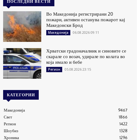
ПОСЛЕДНИ ВЕСТИ
Во Македонија регистрирани 20
пожари, активен останува пожарот кај
Македонски Брод
06.08.2026 09:11
Македонија
Хрватски градоначалник и синовите се
скарале со возач, удирале по колата во
која имало и бебе
05.08.2026 23:15
Регион
КАТЕГОРИИ
Македонија
9467
Свет
1866
Регион
1422
Шоубиз
1328
Хроника
1296