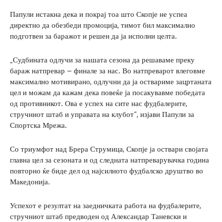
Папули истакна дека и покрај тоа што Скопје не успеа
директно да обезбеди промоција, тимот бил максимално
подготвен за баражот и решен да ја исполни целта.
„Судбината одлучи за нашата сезона да решаваме преку
бараж натпревар – финале за нас. Во натпреварот влеговме
максимално мотивирано, одлучни да ја оствариме зацртаната
цел и можам да кажам дека повеќе ја посакувавме победата
од противникот. Ова е успех на сите нас фудбалерите,
стручниот штаб и управата на клубот“, изјави Папули за
Спортска Мрежа.
Со триумфот над Брера Струмица, Скопје ја оствари својата
главна цел за сезоната и од следната натпреварувачка година
повторно ќе биде дел од најсилното фудбалско друштво во
Македонија.
Успехот е резултат на заедничката работа на фудбалерите,
стручниот штаб предводен од Александар Таневски и