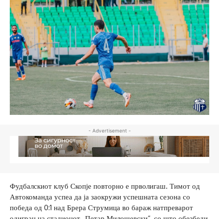
- Advertisement -
Фудбалскиот клуб Скопје повторно е прволигаш. Тимот од
Автокоманда успеа да ја заокружи успешната сезона со
победа од 0:1 над Брера Струмица во бараж натпреварот
одигран на стадионот „Петар Милошевски“, со што обезбеди