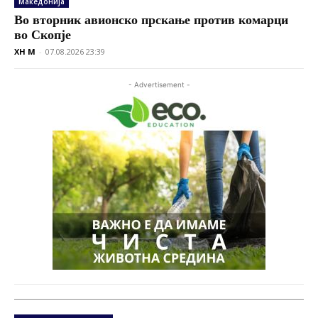
Македонија
Во вторник авионско прскање против комарци
во Скопје
XH M
-
07.08.2026 23:39
- Advertisement -