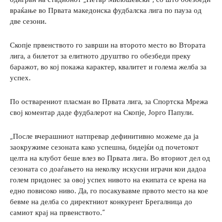
враќање во Првата македонска фудбалска лига по пауза од
две сезони.
Скопје првенството го заврши на второто место во Втората
лига, а билетот за елитното друштво го обезбеди преку
баражот, во кој покажа карактер, квалитет и голема желба за
успех.
По остварениот пласман во Првата лига, за Спортска Мрежа
свој коментар даде фудбалерот на Скопје, Јорго Папули.
„После вчерашниот натпревар дефинитивно можеме да ја
заокружиме сезоната како успешна, бидејќи од почетокот
целта на клубот беше влез во Првата лига. Во вториот дел од
сезоната со доаѓањето на неколку искусни играчи кои дадоа
голем придонес за овој успех нивото на екипата се крена на
едно повисоко ниво. Да, го посакувавме првото место на кое
бевме на делба со директниот конкурент Брегалница до
самиот крај на првенството.“