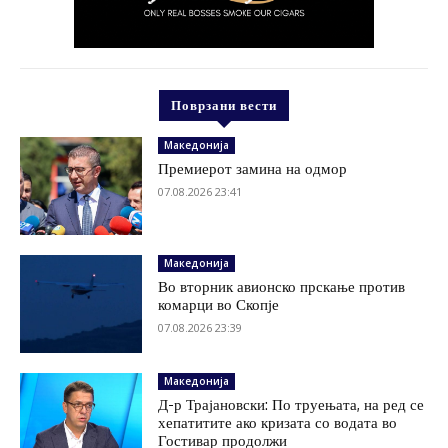
Поврзани вести
Македонија
Премиерот замина на одмор
07.08.2026 23:41
Македонија
Во вторник авионско прскање против
комарци во Скопје
07.08.2026 23:39
Македонија
Д-р Трајановски: По труењата, на ред се
хепатитите ако кризата со водата во
Гостивар продолжи