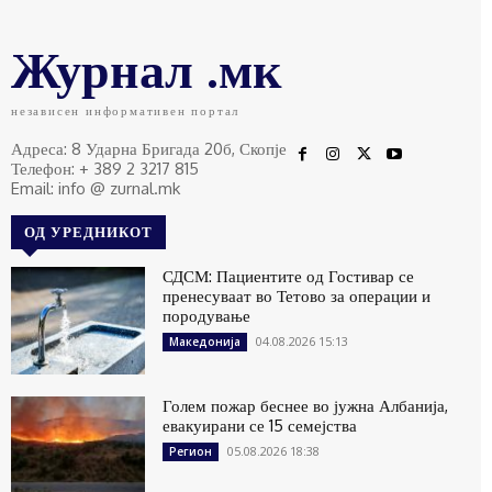
Журнал .мк
независен информативен портал
Адреса: 8 Ударна Бригада 20б, Скопје
Телефон: + 389 2 3217 815
Email: info @ zurnal.mk
ОД УРЕДНИКОТ
СДСМ: Пациентите од Гостивар се
пренесуваат во Тетово за операции и
породување
04.08.2026 15:13
Македонија
Голем пожар беснее во јужна Албанија,
евакуирани се 15 семејства
05.08.2026 18:38
Регион