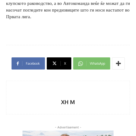
клупското раководство, а во Автокоманда веќе ќе можат да ги
насочат погледите кон предизвиците што ги носи настапот во
Првата лига.
Facebook
X
WhatsApp
XH M
- Advertisement -