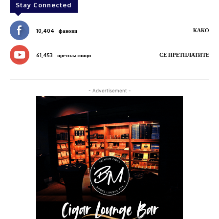
Stay Connected
КАКО
10,404
фанови
СЕ ПРЕТПЛАТИТЕ
61,453
претплатници
- Advertisement -