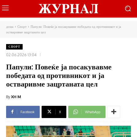
дома
Спорт
Папули: Повеќе ја посакувавме победата од противникот и ја
остваривме зацртаната цел
СПОРТ
02.06.2026 13:04
Папули: Повеќе ја посакувавме
победата од противникот и ја
остваривме зацртаната цел
By
XH M
Facebook
X
WhatsApp