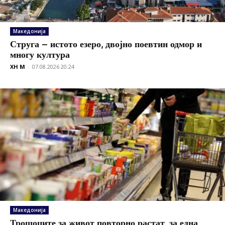
Македонија
Струга – истото езеро, двојно поевтин одмор и
многу култура
XH M
-
07.08.2026 20:24
Македонија
Трошоците за живот повторно растат, за една