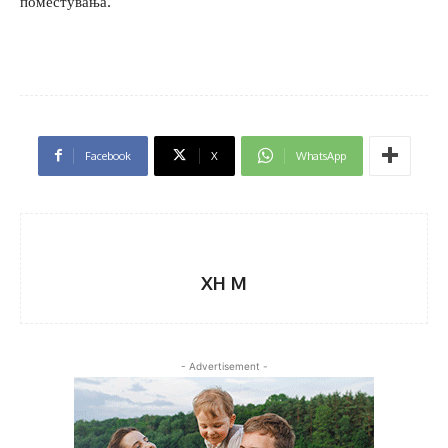
поместувања.
Facebook
X
WhatsApp
XH M
- Advertisement -