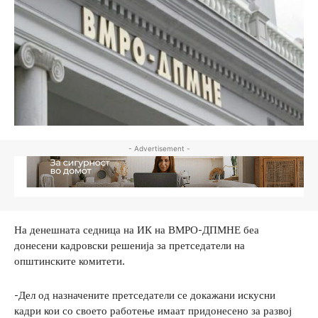
- Advertisement -
На денешната седница на ИК на ВМРО-ДПМНЕ беа
донесени кадровски решенија за претседатели на
општинските комитети.
-Дел од назначените претседатели се докажани искусни
кадри кои со своето работење имаат придонесено за развој