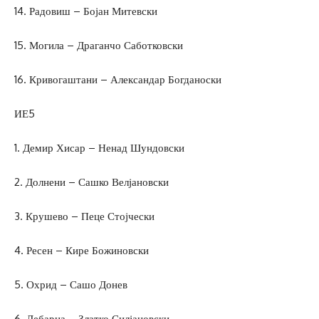
14. Радовиш – Бојан Митевски
15. Могила – Драганчо Саботковски
16. Кривогаштани – Александар Богданоски
ИЕ5
1. Демир Хисар – Ненад Шундовски
2. Долнени – Сашко Велјановски
3. Крушево – Пеце Стојчески
4. Ресен – Кире Божиновски
5. Охрид – Сашо Донев
6. Дебарца – Златко Силјановски