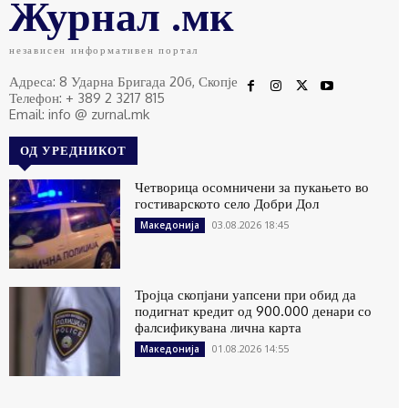
Журнал .мк
независен информативен портал
Адреса: 8 Ударна Бригада 20б, Скопје
Телефон: + 389 2 3217 815
Email: info @ zurnal.mk
ОД УРЕДНИКОТ
Четворица осомничени за пукањето во
гостиварското село Добри Дол
03.08.2026 18:45
Македонија
Тројца скопјани уапсени при обид да
подигнат кредит од 900.000 денари со
фалсификувана лична карта
01.08.2026 14:55
Македонија