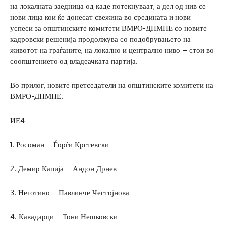
на локалната заедница од каде потекнуваат, а дел од нив се
нови лица кои ќе донесат свежина во средината и нови
успеси за општинските комитети ВМРО-ДПМНЕ со новите
кадровски решенија продолжува со подобрувањето на
животот на граѓаните, на локално и централно ниво – стои во
соопштението од владеачката партија.
Во прилог, новите претседатели на општинските комитети на
ВМРО-ДПМНЕ.
ИЕ4
1. Росоман – Ѓорѓи Крстевски
2. Демир Капија – Андон Дрнев
3. Неготино – Павлинче Честојнова
4. Кавадарци – Тони Нешковски