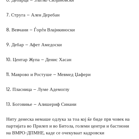
7. Струга – Ален Деребан
8. Вевчани – Ѓорѓи Влајнкиноски
9. Дебар – Афет Амедоски
10. Центар Жупа – Денис Хасан
11. Маврово и Ростуше – Мевмед Џафери
12. Пласница – Луме Адемоглу
13. Боговиње – Алишериф Синани
Ниту денеска немаше одлука за тоа кој ќе биде прв човек на
партијата во Прилеп и во Битола, големи центри и бастиони
на ВМРО-ДПМНЕ, каде се очекуваат кадровски