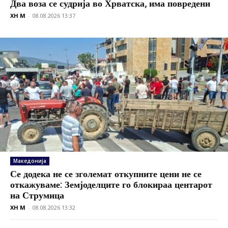
Два воза се судрија во Хрватска, има повредени
XH M
-
08.08.2026 13:37
Македонија
Се додека не се зголемат откупните цени не се
откажуваме: Земјоделците го блокираа центарот
на Струмица
XH M
-
08.08.2026 13:32