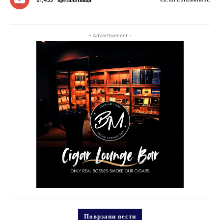
61,453
претплатници
- Advertisement -
Поврзани вести