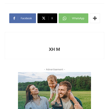
Facebook
X
WhatsApp
XH M
- Advertisement -