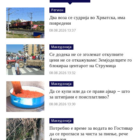
Регион
Два воза се судрија во Хрватска, има
повредени
08.08.2026 13:37
Македонија
Се додека не се зголемат откупните
цени не се откажуваме: Земјоделците го
блокираа центарот на Струмица
08.08.2026 13:32
Македонија
Да се купи или да се прави ајвар – што
за штипјани е поисплатливо?
08.08.2026 13:30
Македонија
Потребно е време за водата во Гостивар
да се прогласи за чиста за пиење, рече
Ангелов