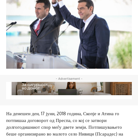
- Advertisement -
На денешен ден, 17 јуни, 2018 година, Скопје и Атина го
потпишаа договорот од Преспа, со кој се затвори
долгогодишниот спор меѓу двете земји. Потпишувањето
беше организирано во малото село Нивици (Псарадес) на