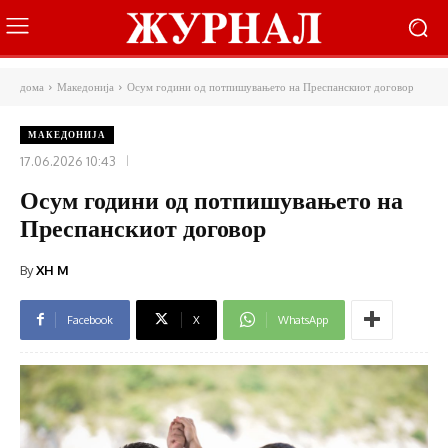
дома
Македонија
Осум години од потпишувањето на Преспанскиот договор
МАКЕДОНИЈА
17.06.2026 10:43
Осум години од потпишувањето на
Преспанскиот договор
By
XH M
Facebook
X
WhatsApp