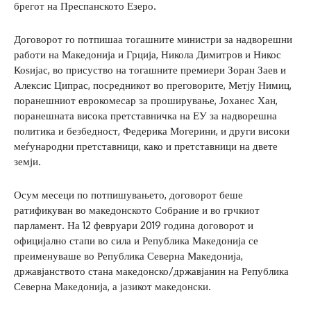
брегот на Преспанското Езеро.
Договорот го потпишаа тогашните министри за надворешни
работи на Македонија и Грција, Никола Димитров и Никос
Коѕијас, во присуство на тогашните премиери Зоран Заев и
Алексис Ципрас, посредникот во преговорите, Метју Нимиц,
поранешниот еврокомесар за проширување, Јоханес Хан,
поранешната висока претставничка на ЕУ за надворешна
политика и безбедност, Федерика Могерини, и други високи
меѓународни претставници, како и претставници на двете
земји.
Осум месеци по потпишувањето, договорот беше
ратификуван во македонското Собрание и во грчкиот
парламент. На 12 февруари 2019 година договорот и
официјално стапи во сила и Република Македонија се
преименуваше во Република Северна Македонија,
државјанството стана македонско/државјанин на Република
Северна Македонија, а јазикот македонски.