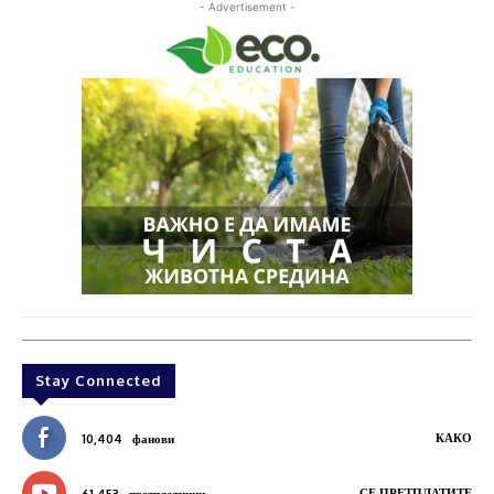
- Advertisement -
Stay Connected
КАКО
10,404
фанови
СЕ ПРЕТПЛАТИТЕ