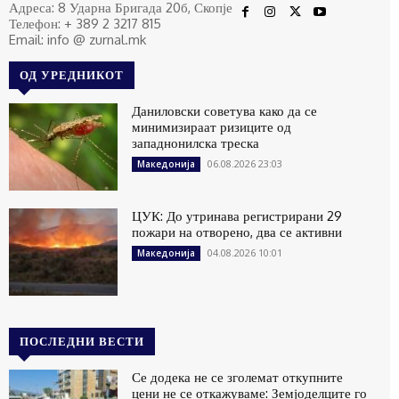
Адреса: 8 Ударна Бригада 20б, Скопје
Телефон: + 389 2 3217 815
Email: info @ zurnal.mk
ОД УРЕДНИКОТ
Даниловски советува како да се
минимизираат ризиците од
западнонилска треска
06.08.2026 23:03
Македонија
ЦУК: До утринава регистрирани 29
пожари на отворено, два се активни
04.08.2026 10:01
Македонија
ПОСЛЕДНИ ВЕСТИ
Се додека не се зголемат откупните
цени не се откажуваме: Земјоделците го