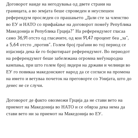
Договорот наиде на негодувања од двете страни на
границата, а во земјата беше спроведен и неуспешен
референдум проследен со прашањето „Дали сте за членство
во ЕУ и НАТО со прифаќање на договорот помеѓу Република
Македонија и Република Грција?“ На референдумот гласаа
само 36,91 отсто од гласачите, од кои 91,47 процент беа „за“,
а 5,64 отсто „против“. Голем број граѓани во тој период се
изјаснија дека ќе го бојкотираат референдумот. Во периодот
на референдумот беше забележана огромна меѓународна
кампања, при што голем број лидери на држави и челници во
ЕУ го повикаа македонскиот народ да се согласи на промена
на името и ветуваа почеток на преговорте со Унијата, што до
денес не се случи.
Договорот де факто овозможи Грција да не стави вето на
приемот на Македонија во НАТО и се обврза дека нема да
стави вето ни за приемот на Македонија во ЕУ.