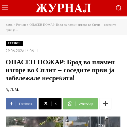
дома
Регион
ОПАСЕН ПОЖАР: Брод во пламен изгоре во Сплит – соседите
први ја...
РЕГИОН
29.05.2026 15:05
ОПАСЕН ПОЖАР: Брод во пламен
изгоре во Сплит – соседите први ја
забележале несреќата!
By
Л. М.
Facebook
X
WhatsApp