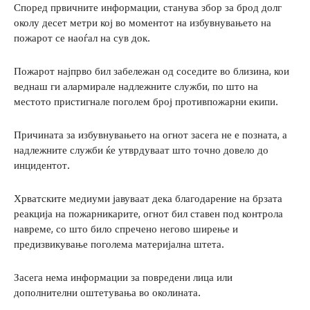
Според првичните информации, станува збор за брод долг
околу десет метри кој во моментот на избувнувањето на
пожарот се наоѓал на сув док.
Пожарот најпрво бил забележан од соседите во близина, кои
веднаш ги алармирале надлежните служби, по што на
местото пристигнале поголем број противпожарни екипи.
Причината за избувнувањето на огнот засега не е позната, а
надлежните служби ќе утврдуваат што точно довело до
инцидентот.
Хрватските медиуми јавуваат дека благодарение на брзата
реакција на пожарникарите, огнот бил ставен под контрола
навреме, со што било спречено негово ширење и
предизвикување поголема материјална штета.
Засега нема информации за повредени лица или
дополнителни оштетувања во околината.