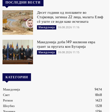
ПОСЛЕДНИ ВЕСТИ
Десет години од поплавите во
Стајковци, загинаа 22 лица, малата Елиф
сѐ уште се води како исчезната
06.08.2026 11:16
Македонија
Македонија доби 149 милиони евра
грант за пругата кон Бугарија
06.08.2026 11:15
Македонија
КАТЕГОРИИ
Македонија
9474
Свет
1868
Регион
1423
Шоубиз
1328
Хроника
1296