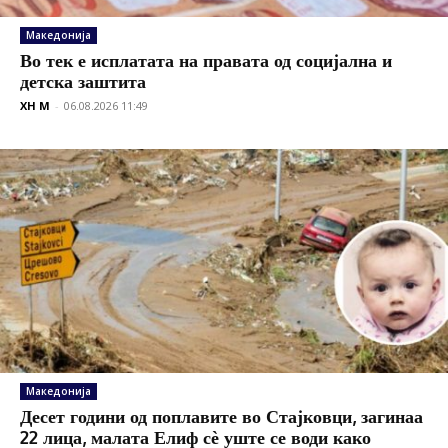
Македонија
Во тек е исплатата на правата од социјална и
детска заштита
XH M
-
06.08.2026 11:49
Македонија
Десет години од поплавите во Стајковци, загинаа
22 лица, малата Елиф сѐ уште се води како