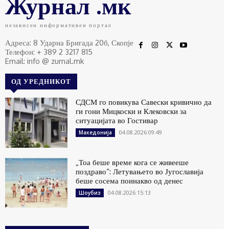
Журнал .мк
независен информативен портал
Адреса: 8 Ударна Бригада 20б, Скопје
Телефон: + 389 2 3217 815
Email: info @ zurnal.mk
ОД УРЕДНИКОТ
СДСМ го повикува Савески кривично да
ги гони Мицкоски и Клековски за
ситуацијата во Гостивар
04.08.2026 09:49
Македонија
„Тоа беше време кога се живееше
поздраво“: Летувањето во Југославија
беше сосема поинакво од денес
04.08.2026 15:13
Шоубиз