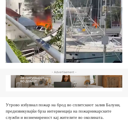
- Advertisement -
Утрово избувнал пожар на брод во сплитскиот залив Балуни,
предизвикувајќи брза интервенција на пожарникарските
служби и вознемиреност кај жителите во околината.