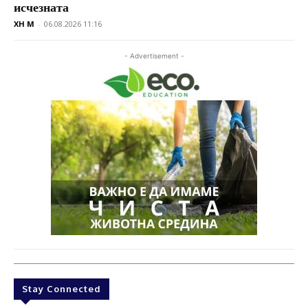
исчезната
XH M
-
06.08.2026 11:16
- Advertisement -
Stay Connected