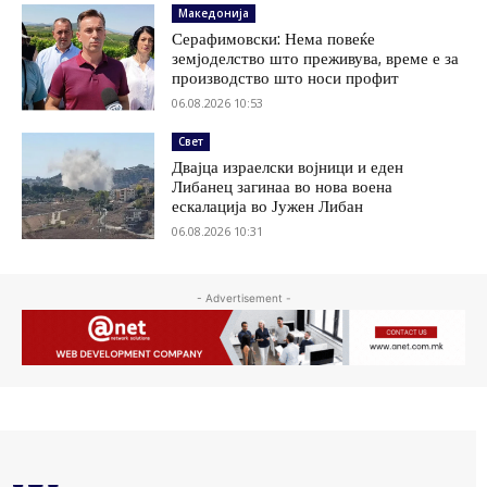
Македонија
Серафимовски: Нема повеќе
земјоделство што преживува, време е за
производство што носи профит
06.08.2026 10:53
Свет
Двајца израелски војници и еден
Либанец загинаа во нова воена
ескалација во Јужен Либан
06.08.2026 10:31
- Advertisement -