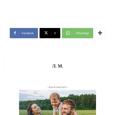
Facebook
X
WhatsApp
Л. М.
- Advertisement -