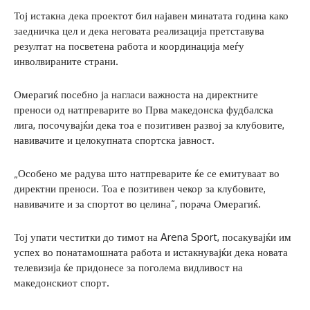
Тој истакна дека проектот бил најавен минатата година како
заедничка цел и дека неговата реализација претставува
резултат на посветена работа и координација меѓу
инволвираните страни.
Омерагиќ посебно ја нагласи важноста на директните
преноси од натпреварите во Прва македонска фудбалска
лига, посочувајќи дека тоа е позитивен развој за клубовите,
навивачите и целокупната спортска јавност.
„Особено ме радува што натпреварите ќе се емитуваат во
директни преноси. Тоа е позитивен чекор за клубовите,
навивачите и за спортот во целина“, порача Омерагиќ.
Тој упати честитки до тимот на Arena Sport, посакувајќи им
успех во понатамошната работа и истакнувајќи дека новата
телевизија ќе придонесе за поголема видливост на
македонскиот спорт.