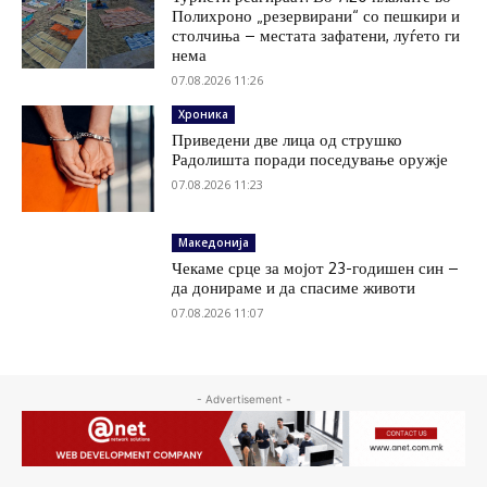
Полихроно „резервирани“ со пешкири и
столчиња – местата зафатени, луѓето ги
нема
07.08.2026 11:26
Хроника
Приведени две лица од струшко
Радолишта поради поседување оружје
07.08.2026 11:23
Македонија
Чекаме срце за мојот 23-годишен син –
да донираме и да спасиме животи
07.08.2026 11:07
- Advertisement -