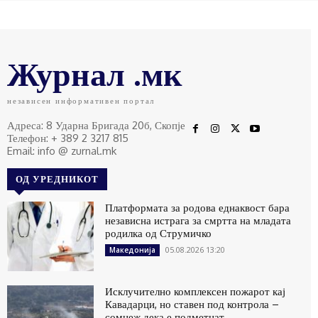
Журнал .мк
независен информативен портал
Адреса: 8 Ударна Бригада 20б, Скопје
Телефон: + 389 2 3217 815
Email: info @ zurnal.mk
ОД УРЕДНИКОТ
Платформата за родова еднаквост бара
независна истрага за смртта на младата
родилка од Струмичко
05.08.2026 13:20
Македонија
Исклучително комплексен пожарот кај
Кавадарци, но ставен под контрола –
сомнеж дека е подметнат