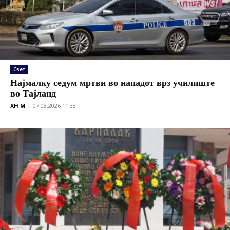
Свет
Најмалку седум мртви во нападот врз училиште
во Тајланд
XH M
-
07.08.2026 11:38