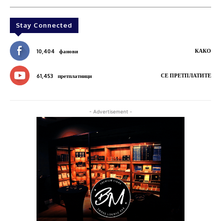
Stay Connected
КАКО
10,404
фанови
СЕ ПРЕТПЛАТИТЕ
61,453
претплатници
- Advertisement -