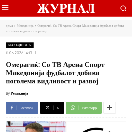
дома
Македонија
Омерагиќ: Со ТВ Арена Спорт Македонија фудбалот добива
поголема видливост и развој
МАКЕДОНИЈА
11.06.2026 14:13
Омерагиќ: Со ТВ Арена Спорт
Македонија фудбалот добива
поголема видливост и развој
By
Редакција
Facebook
X
WhatsApp