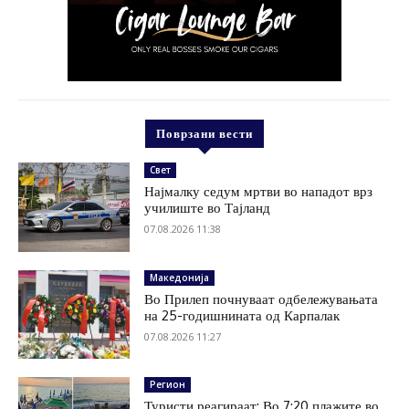
Поврзани вести
Свет
Најмалку седум мртви во нападот врз
училиште во Тајланд
07.08.2026 11:38
Македонија
Во Прилеп почнуваат одбележувањата
на 25-годишнината од Карпалак
07.08.2026 11:27
Регион
Туристи реагираат: Во 7:20 плажите во