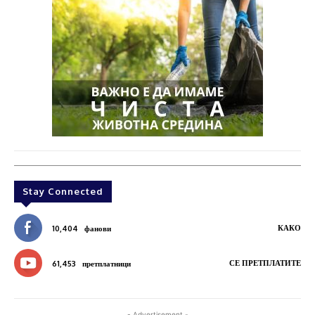
Stay Connected
КАКО
10,404
фанови
СЕ ПРЕТПЛАТИТЕ
61,453
претплатници
- Advertisement -