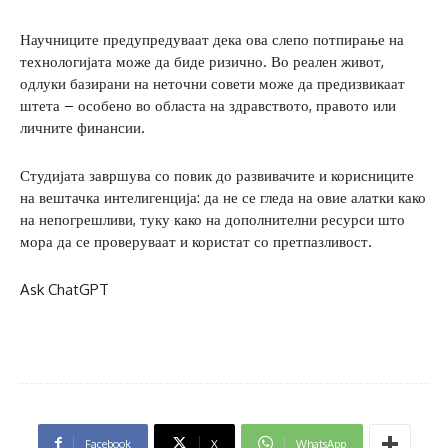
Научниците предупредуваат дека ова слепо потпирање на
технологијата може да биде ризично. Во реален живот,
одлуки базирани на неточни совети може да предизвикаат
штета – особено во областа на здравството, правото или
личните финансии.
Студијата завршува со повик до развивачите и корисниците
на вештачка интелигенција: да не се гледа на овие алатки како
на непогрешливи, туку како на дополнителни ресурси што
мора да се проверуваат и користат со претпазливост.
Ask ChatGPT
Facebook
X
WhatsApp