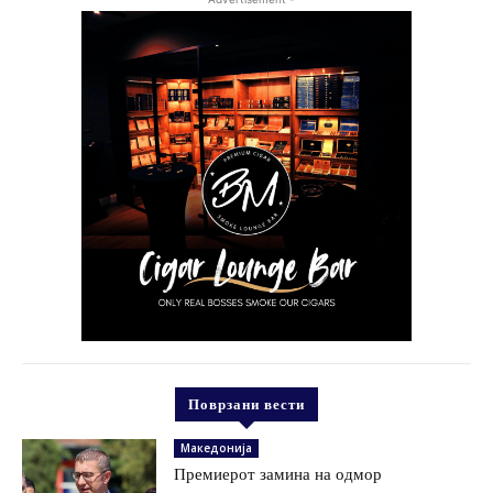
Поврзани вести
Македонија
Премиерот замина на одмор