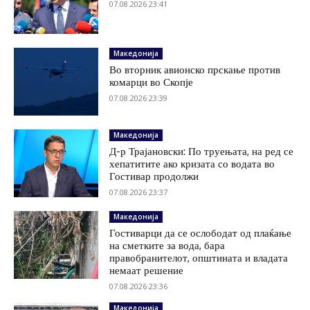
07.08.2026 23:41
Македонија
Во вторник авионско прскање против
комарци во Скопје
07.08.2026 23:39
Македонија
Д-р Трајановски: По труењата, на ред се
хепатитите ако кризата со водата во
Гостивар продолжи
07.08.2026 23:37
Македонија
Гостиварци да се ослободат од плаќање
на сметките за вода, бара
правобранителот, општината и владата
немаат решение
07.08.2026 23:36
Македонија