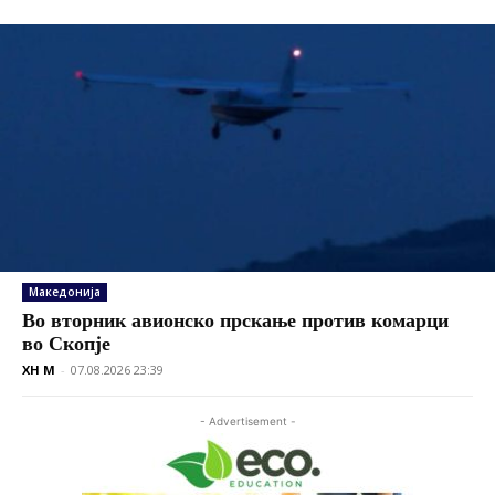
Македонија
Во вторник авионско прскање против комарци
во Скопје
XH M
-
07.08.2026 23:39
- Advertisement -