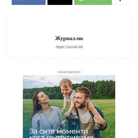
Журнал.мк
https://zurnal.mk
- Advertisement -