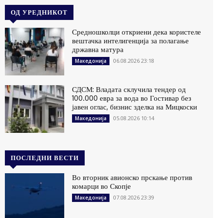
ОД УРЕДНИКОТ
Средношколци откриени дека користеле
вештачка интелигенција за полагање
државна матура
06.08.2026 23:18
Македонија
СДСМ: Владата склучила тендер од
100.000 евра за вода во Гостивар без
јавен оглас, бизнис зделка на Мицкоски
05.08.2026 10:14
Македонија
ПОСЛЕДНИ ВЕСТИ
Во вторник авионско прскање против
комарци во Скопје
07.08.2026 23:39
Македонија