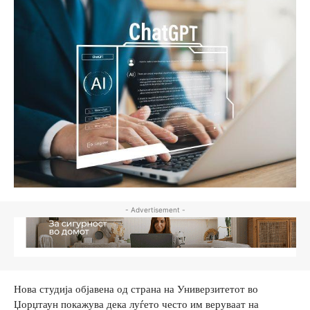
- Advertisement -
Нова студија објавена од страна на Универзитетот во
Џорџтаун покажува дека луѓето често им веруваат на