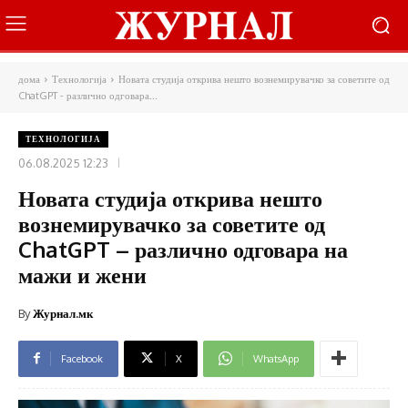
дома
Технологија
Новата студија открива нешто вознемирувачко за советите од
ChatGPT - различно одговара...
ТЕХНОЛОГИЈА
06.08.2025 12:23
Новата студија открива нешто
вознемирувачко за советите од
ChatGPT – различно одговара на
мажи и жени
By
Журнал.мк
Facebook
X
WhatsApp