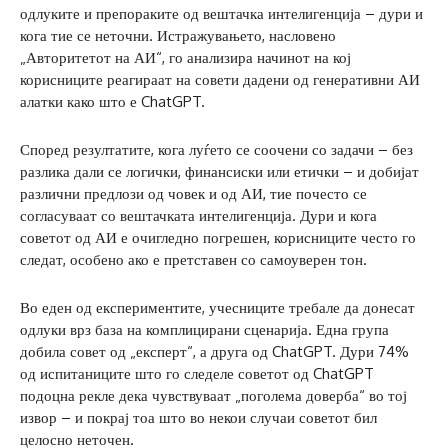
одлуките и препораките од вештачка интелигенција – дури и
кога тие се неточни. Истражувањето, насловено
„Авторитетот на АИ“, го анализира начинот на кој
корисниците реагираат на совети дадени од генеративни АИ
алатки како што е ChatGPT.
Според резултатите, кога луѓето се соочени со задачи – без
разлика дали се логички, финансиски или етички – и добијат
различни предлози од човек и од АИ, тие почесто се
согласуваат со вештачката интелигенција. Дури и кога
советот од АИ е очигледно погрешен, корисниците често го
следат, особено ако е претставен со самоуверен тон.
Во еден од експериментите, учесниците требале да донесат
одлуки врз база на комплицирани сценарија. Една група
добила совет од „експерт“, а друга од ChatGPT. Дури 74%
од испитаниците што го следеле советот од ChatGPT
подоцна рекле дека чувствуваат „поголема доверба“ во тој
извор – и покрај тоа што во некои случаи советот бил
целосно неточен.