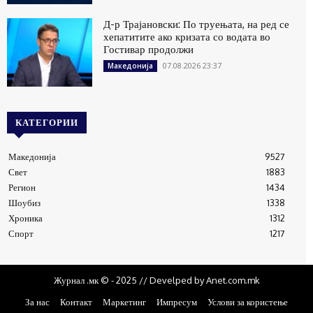
Д-р Трајановски: По труењата, на ред се
хепатитите ако кризата со водата во
Гостивар продолжи
07.08.2026 23:37
Македонија
КАТЕГОРИИ
Македонија
9527
Свет
1883
Регион
1434
Шоубиз
1338
Хроника
1312
Спорт
1217
Журнал .мк © - 2025 // Develped by Anet.com.mk
За нас
Контакт
Маркетинг
Импресум
Услови за користење