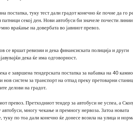
на постапка, туку тест дали градот конечно ќе почне да го 
 патници секој ден. Нови автобуси би значеле почести линии
мно враќање на довербата во јавниот превоз.
ов се вршат ревизии и дека финансиската полиција и други
јавувајќи дека ќе има одговорност.
ка е завршена тендерската постапка за набавка на 40 камио
 и нов систем за транспорт на отпад преку претоварни станиц
ите делови на градот.
иот превоз. Претходниот тендер за автобуси не успеа, а Скоп
 автобуси, многу чекање и премногу нервоза. Затоа новата
е, туку по тоа дали конечно ќе донесе возила на улица и нор