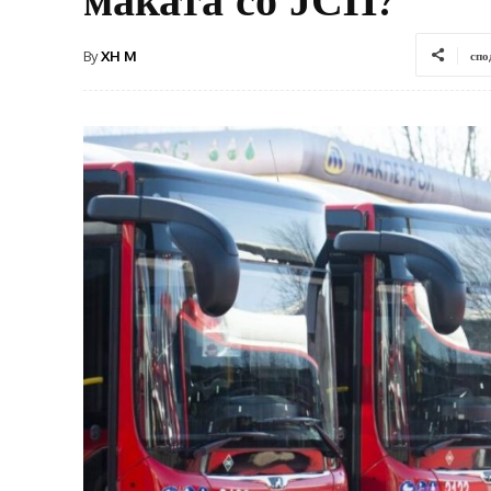
By
XH M
спо