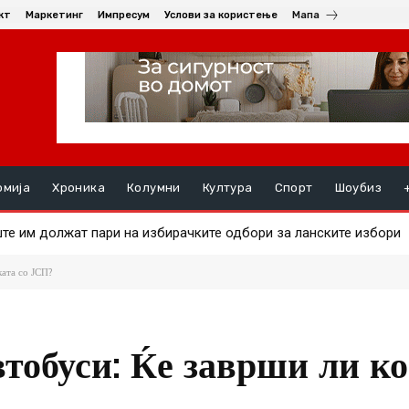
кт
Маркетинг
Импресум
Услови за користење
Мапа
омија
Хроника
Колумни
Култура
Спорт
Шоубиз
 им должат пари на избирачките одбори за ланските избори
а на златото
ката со ЈСП?
втобуси: Ќе заврши ли к