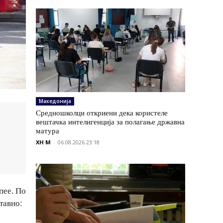
Македонија
Средношколци откриени дека користеле
вештачка интелигенција за полагање државна
матура
XH M
-
06.08.2026 23:18
пее. По
тавно: