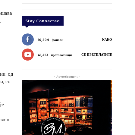
решава
,
Stay Connected
КАКО
10,404
фанови
СЕ ПРЕТПЛАТИТЕ
61,453
претплатници
ни, од
- Advertisement -
и, со
је
мален