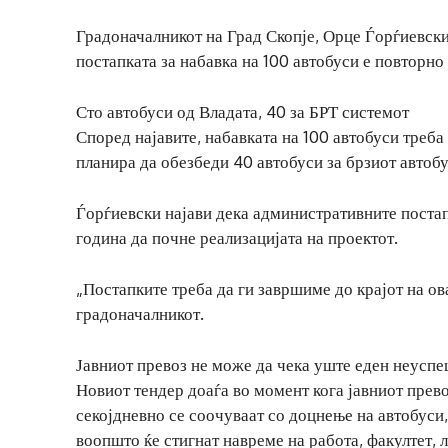
Градоначалникот на Град Скопје, Орце Ѓорѓиевски,
постапката за набавка на 100 автобуси е повторн
Сто автобуси од Владата, 40 за БРТ системот
Според најавите, набавката на 100 автобуси треб
планира да обезбеди 40 автобуси за брзиот автобу
Ѓорѓиевски најави дека административните постапк
година да почне реализацијата на проектот.
„Постапките треба да ги завршиме до крајот на ова
градоначалникот.
Јавниот превоз не може да чека уште еден неусп
Новиот тендер доаѓа во момент кога јавниот прево
секојдневно се соочуваат со доцнење на автобуси
воопшто ќе стигнат навреме на работа, факултет, 