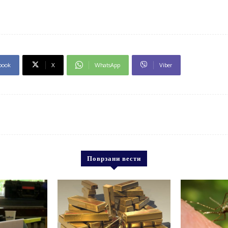
book
X
WhatsApp
Viber
Поврзани вести