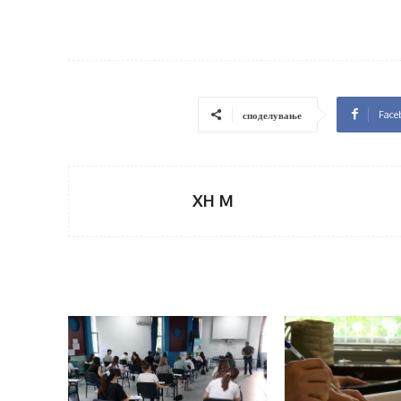
Face
споделување
XH M