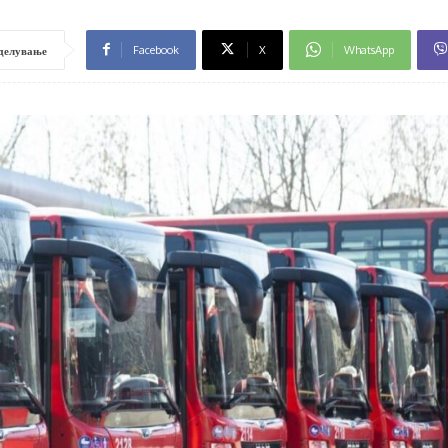
Facebook
X
WhatsApp
делување