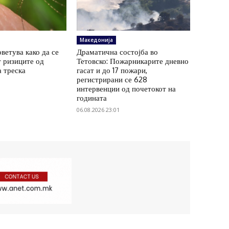
Македонија
ветува како да се
Драматична состојба во
 ризиците од
Тетовско: Пожарникарите дневно
а треска
гасат и до 17 пожари,
регистрирани се 628
интервенции од почетокот на
годината
06.08.2026 23:01