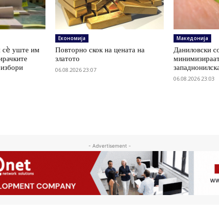
Економија
Македонија
 сè уште им
Повторно скок на цената на
Даниловски со
ирачките
златото
минимизираат
 избори
западнонилск
06.08.2026 23:07
06.08.2026 23:03
- Advertisement -