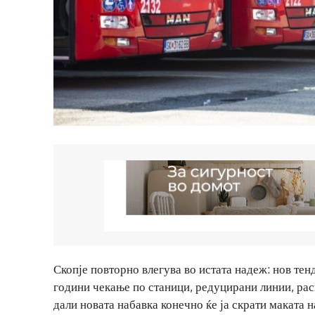
Скопје повторно влегува во истата надеж: нов тенд
години чекање по станици, редуцирани линии, рас
дали новата набавка конечно ќе ја скрати маката н