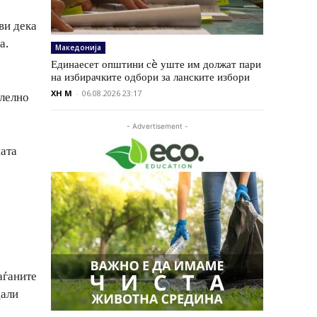
ви дека
а.
Македонија
Единаесет општини сè уште им должат пари
на избирачките одбори за ланските избори
XH M
-
06.08.2026 23:17
алелно
- Advertisement -
ната
аѓаните
дали