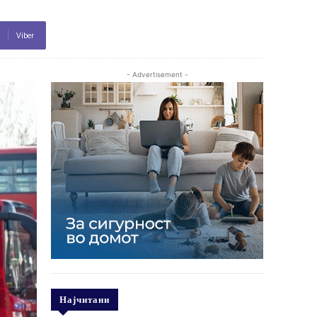
Viber
- Advertisement -
Најчитани