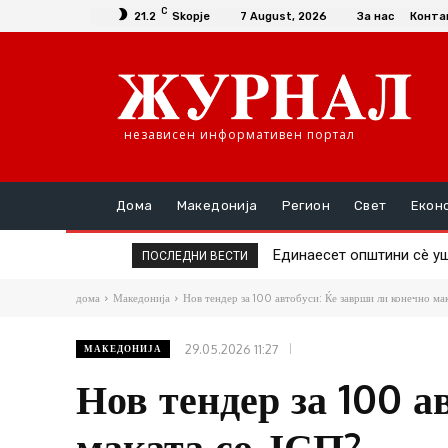
C
21.2
Skopje
7 August, 2026
За нас
Конта
независен информативен портал
Дома
Македонија
Регион
Свет
Екон
Единаесет општини сè уште
Повторно скок на ценат
ПОСЛЕДНИ ВЕСТИ
дома
Македонија
Нов тендер за 100 автобуси: Ќе заврши ли конечно ма
29.05.2026 11:27
МАКЕДОНИЈА
Нов тендер за 100 а
маката со ЈСП?