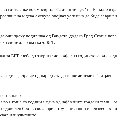
 во гостување во емисијата „Само интервју“ на Канал 5 изја
о распишана и дека очекува овојпат успешно да биде завршен
а да оди преку поддршка од Владата, додека Град Скопје пар
ски систем, познат како БРТ.
и за БРТ треба да завршат до крајот на годината, а од след
а година, здравје од наредната да ставиме темели“, изјави
ешен тендер
з во Скопје со години е една од најболните градски теми. Гр
, недоволен број возила, пренатрупани линии и неизвесност 
лекар или училиште.