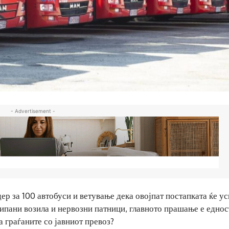
- Advertisement -
ер за 100 автобуси и ветување дека овојпат постапката ќе ус
ипани возила и нервозни патници, главното прашање е еднос
а граѓаните со јавниот превоз?