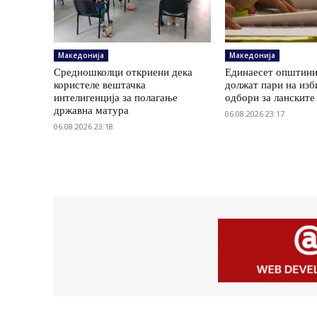
Македонија
Македонија
Средношколци откриени дека
Единаесет општини
користеле вештачка
должат пари на изб
интелигенција за полагање
одбори за ланските
државна матура
06.08.2026 23:17
06.08.2026 23:18