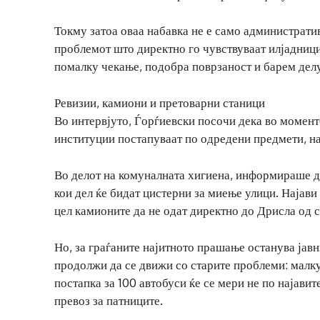
Токму затоа оваа набавка не е само административ
проблемот што директно го чувствуваат илјадници
помалку чекање, подобра поврзаност и барем делу
Ревизии, камиони и претоварни станици
Во интервјуто, Ѓорѓиевски посочи дека во момент
институции постапуваат по одредени предмети, на
Во делот на комуналната хигиена, информираше де
кои дел ќе бидат цистерни за миење улици. Најави
цел камионите да не одат директно до Дрисла од с
Но, за граѓаните најитното прашање останува јавн
продолжи да се движи со старите проблеми: малку
постапка за 100 автобуси ќе се мери не по најавит
превоз за патниците.