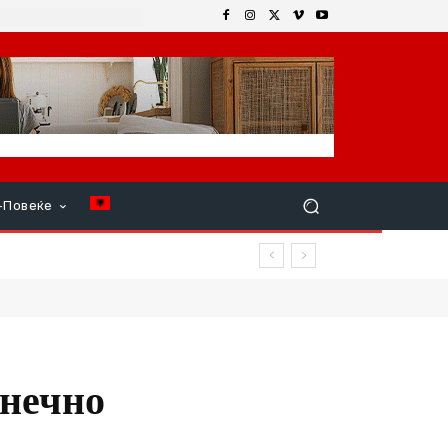
+Повеќе
онечно