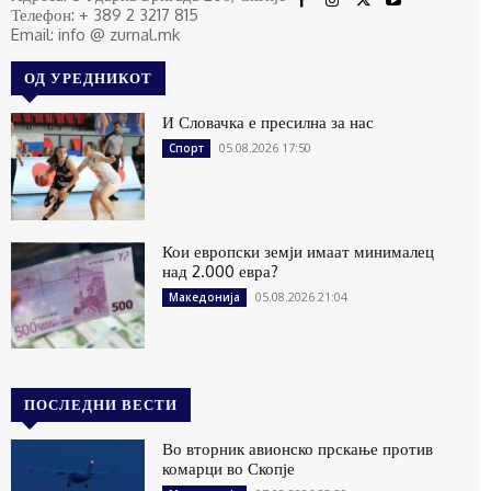
Телефон: + 389 2 3217 815
Email: info @ zurnal.mk
ОД УРЕДНИКОТ
И Словачка е пресилна за нас
05.08.2026 17:50
Спорт
Кои европски земји имаат минималец
над 2.000 евра?
05.08.2026 21:04
Македонија
ПОСЛЕДНИ ВЕСТИ
Во вторник авионско прскање против
комарци во Скопје