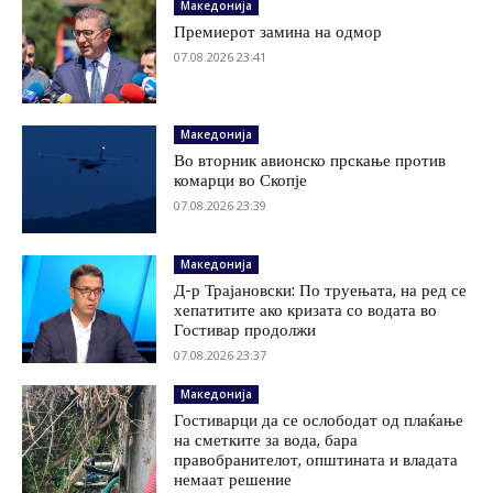
Македонија
Премиерот замина на одмор
07.08.2026 23:41
Македонија
Во вторник авионско прскање против
комарци во Скопје
07.08.2026 23:39
Македонија
Д-р Трајановски: По труењата, на ред се
хепатитите ако кризата со водата во
Гостивар продолжи
07.08.2026 23:37
Македонија
Гостиварци да се ослободат од плаќање
на сметките за вода, бара
правобранителот, општината и владата
немаат решение