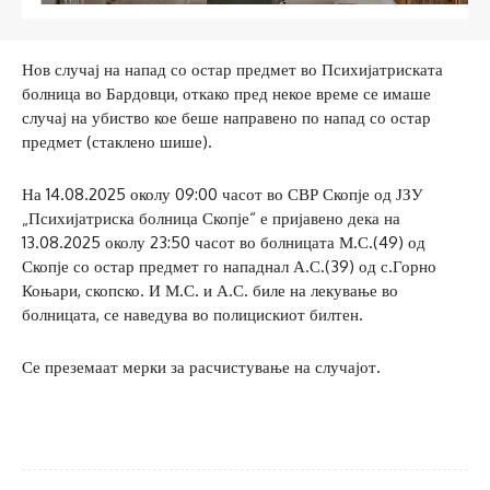
Нов случај на напад со остар предмет во Психијатриската
болница во Бардовци, откако пред некое време се имаше
случај на убиство кое беше направено по напад со остар
предмет (стаклено шише).
На 14.08.2025 околу 09:00 часот во СВР Скопје од ЈЗУ
„Психијатриска болница Скопје“ е пријавено дека на
13.08.2025 околу 23:50 часот во болницата М.С.(49) од
Скопје со остар предмет го нападнал А.С.(39) од с.Горно
Коњари, скопско. И М.С. и А.С. биле на лекување во
болницата, се наведува во полицискиот билтен.
Се преземаат мерки за расчистување на случајот.