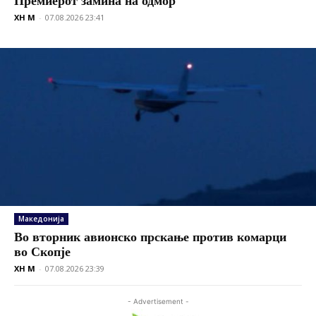
XH M
-
07.08.2026 23:41
Македонија
Во вторник авионско прскање против комарци
во Скопје
XH M
-
07.08.2026 23:39
- Advertisement -