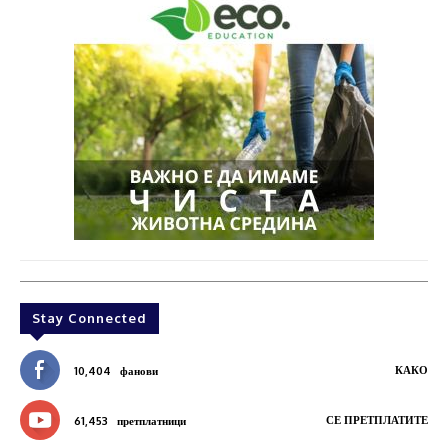
Stay Connected
КАКО
10,404
фанови
СЕ ПРЕТПЛАТИТЕ
61,453
претплатници