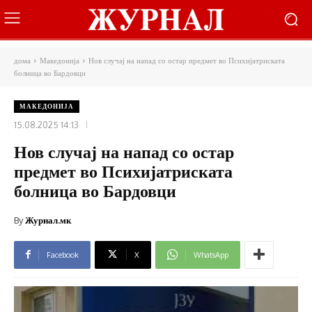
дома
Македонија
Нов случај на напад со остар предмет во Психијатриската
болница во Бардовци
МАКЕДОНИЈА
15.08.2025 14:13
Нов случај на напад со остар
предмет во Психијатриската
болница во Бардовци
By
Журнал.мк
Facebook
X
WhatsApp