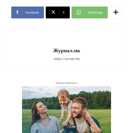
Facebook
X
WhatsApp
Журнал.мк
https://zurnal.mk
- Advertisement -