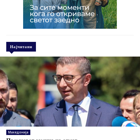
Најчитани
Македонија
Премиерот замина на одмор