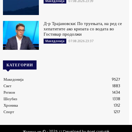
07.08.2026 23:39
Македонија
Д-р Трајановски: По труењата, на ред се
хепатитите ако кризата со водата во
Гостивар продолжи
07.08.2026 23:37
Македонија
КАТЕГОРИИ
Македонија
9527
Свет
1883
Регион
1434
Шоубиз
1338
Хроника
1312
Спорт
1217
Журнал .мк © - 2025 // Develped by Anet.com.mk