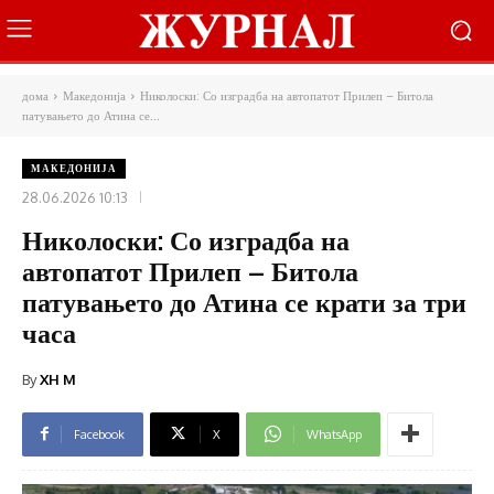
дома
Македонија
Николоски: Со изградба на автопатот Прилеп – Битола
патувањето до Атина се...
МАКЕДОНИЈА
28.06.2026 10:13
Николоски: Со изградба на
автопатот Прилеп – Битола
патувањето до Атина се крати за три
часа
By
XH M
Facebook
X
WhatsApp