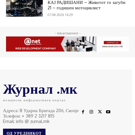
КАЈ РАДИШАНИ – Животот го загуби
21 – годишен мотоциклист
07.08.2026 16:29
- Advertisement -
Журнал .мк
независен информативен портал
Адреса: 8 Ударна Бригада 20б, Скопје
Телефон: + 389 2 3217 815
Email: info @ zurnal.mk
ОД УРЕДНИКОТ