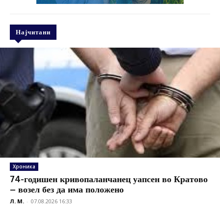
Најчитани
Хроника
74-годишен кривопаланчанец уапсен во Кратово
– возел без да има положено
Л. М.
-
07.08.2026 16:33