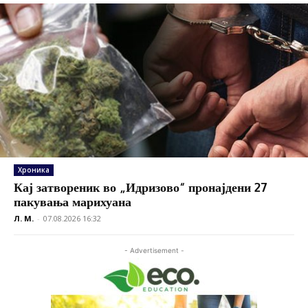
Хроника
Кај затвореник во „Идризово“ пронајдени 27
пакувања марихуана
Л. М.
-
07.08.2026 16:32
- Advertisement -