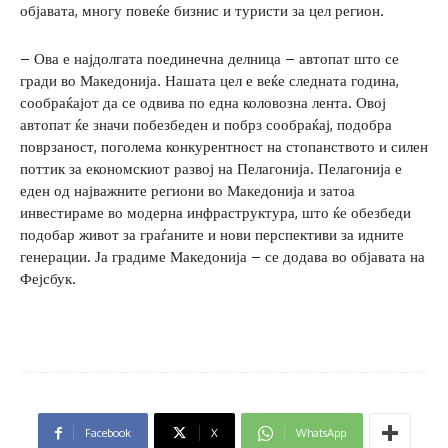
објавата, многу повеќе бизнис и туристи за цел регион.
– Ова е најдолгата поединечна делница – автопат што се
гради во Македонија. Нашата цел е веќе следната година,
сообраќајот да се одвива по една коловозна лента. Овој
автопат ќе значи побезбеден и побрз сообраќај, подобра
поврзаност, поголема конкурентност на стопанството и силен
поттик за економскиот развој на Пелагонија. Пелагонија е
еден од најважните региони во Македонија и затоа
инвестираме во модерна инфраструктура, што ќе обезбеди
подобар живот за граѓаните и нови перспективи за идните
генерации. Ја градиме Македонија – се додава во објавата на
Фејсбук.
Facebook
X
WhatsApp