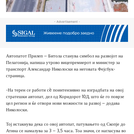
- Advertisement -
Автопатот Прилеп – Битола станува симбол на развојот на
Пелагонија, напиша утрово вицепремиерот и министер за
транспорт Александар Николоски на неговата Фејсбук-
страница.
-На терен се работи сè поинтензивно на изградбата на овој
стратешки автопат, дел од Коридорот 10Д, што ќе го поврзе
цел регион и ќе отвори нови можности за развој – додава
Николоски.
Тој истакнува дека со овој автопат, патувањето од Скопје до
Атина се намалува за 3 – 3,5 часа. Тоа значи, се нагласува во