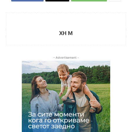
XH M
- Advertisement -