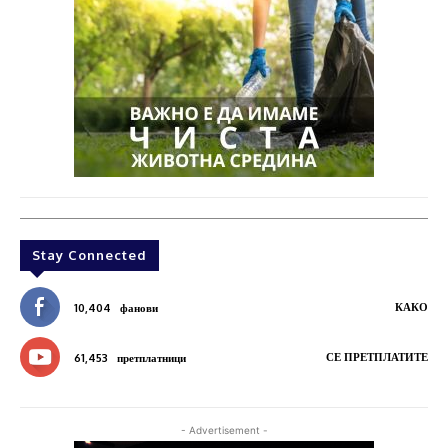
Stay Connected
КАКО
10,404
фанови
СЕ ПРЕТПЛАТИТЕ
61,453
претплатници
- Advertisement -