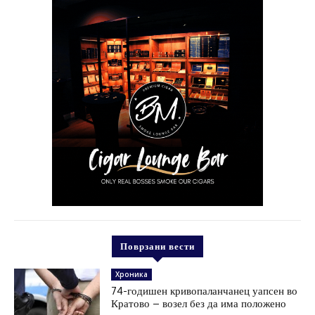
Поврзани вести
Хроника
74-годишен кривопаланчанец уапсен во
Кратово – возел без да има положено