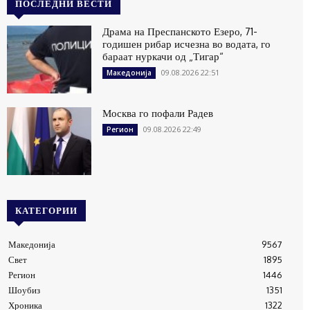
ПОСЛЕДНИ ВЕСТИ
Драма на Преспанското Езеро, 71-
годишен рибар исчезна во водата, го
бараат нуркачи од „Тигар“
09.08.2026 22:51
Македонија
Москва го пофали Радев
09.08.2026 22:49
Регион
КАТЕГОРИИ
Македонија
9567
Свет
1895
Регион
1446
Шоубиз
1351
Хроника
1322