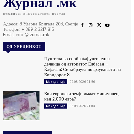
Журнал .мк
независен информативен портал
Адреса: 8 Ударна Бригада 20б, Скопје
Телефон: + 389 2 3217 815
Email: info @ zurnal.mk
ОД УРЕДНИКОТ
Пуштена во сообраќај уште една
делница од автопатот Елбасан –
Ќафасан: Се забрзува поврзувањето на
Коридорот 8
07.08.2026 21:56
Македонија
Кои европски земји имаат минималец
над 2.000 евра?
05.08.2026 21:04
Македонија