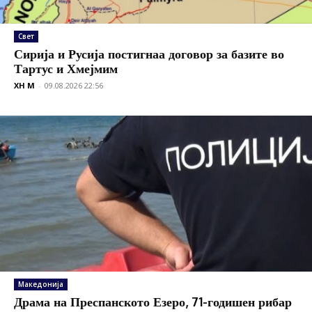
Свет
Сирија и Русија постигнаа договор за базите во
Тартус и Хмејмим
XH M
-
09.08.2026 22:56
Македонија
Драма на Преспанското Езеро, 71-годишен рибар