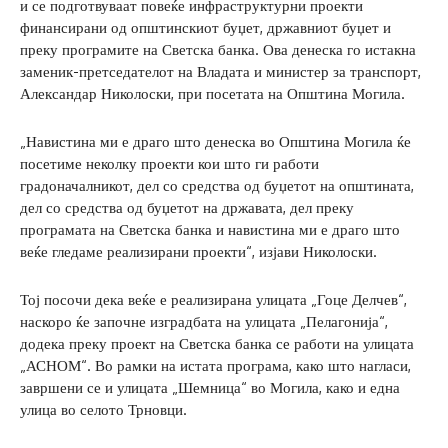
и се подготвуваат повеќе инфраструктурни проекти
финансирани од општинскиот буџет, државниот буџет и
преку програмите на Светска банка. Ова денеска го истакна
заменик-претседателот на Владата и министер за транспорт,
Александар Николоски, при посетата на Општина Могила.
„Навистина ми е драго што денеска во Општина Могила ќе
посетиме неколку проекти кои што ги работи
градоначалникот, дел со средства од буџетот на општината,
дел со средства од буџетот на државата, дел преку
програмата на Светска банка и навистина ми е драго што
веќе гледаме реализирани проекти“, изјави Николоски.
Тој посочи дека веќе е реализирана улицата „Гоце Делчев“,
наскоро ќе започне изградбата на улицата „Пелагонија“,
додека преку проект на Светска банка се работи на улицата
„АСНОМ“. Во рамки на истата програма, како што нагласи,
завршени се и улицата „Шемница“ во Могила, како и една
улица во селото Трновци.