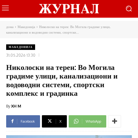
дома
Македонија
Николоски на терен: Во Могила градиме улици,
канализациони и водоводни системи, спортски...
МАКЕДОНИЈА
31.05.2026 13:30
Николоски на терен: Во Могила
градиме улици, канализациони и
водоводни системи, спортски
комплекс и градинка
By
XH M
Facebook
X
WhatsApp