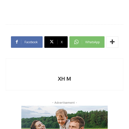
Facebook
X
WhatsApp
XH M
- Advertisement -