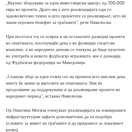
„Вкупно зборуваме за еден инвестициски циклус од 700.000
евра во проекти. Драго ми е што реализацијата оди со
задоволително темпо и што проектите се реализираат, што ќе
значи огромен бенефит за граѓаните“, рече Николоски.
При посетата тој се осврна и на останатите развојни проекти
во општината, посочувајќи дека е во функција спортски
комплекс, а во наредните денови се очекува да биде пуштено
во употреба и новото фудбалско игралиште, кое е донација
од Фудбалска федерација на Македонија.
„Станува збор за еден голем сет на проекти што мислам дека
многу ќе значи за жителите на општината. Ние ќе
продолжиме да поддржуваме и да реализираме проекти во
наредниот период“, истакна Николоски.
Од Општина Могила очекуваат реализацијата на планираните
инфраструктурни зафати дополнително да ги подобри
условите за живот на граѓаните и да придонесе за локалниот
развој.