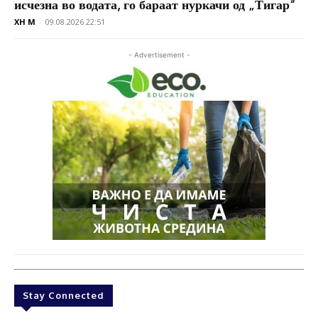
исчезна во водата, го бараат нуркачи од „Тигар“
XH M
-
09.08.2026 22:51
- Advertisement -
Stay Connected