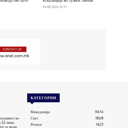
оизводство што
ескалација во Јужен Либан
06.08.2026 10:31
КАТЕГОРИИ
Македонија
9474
оплавите во
Свет
1868
 22 лица,
Регион
1423
те се води