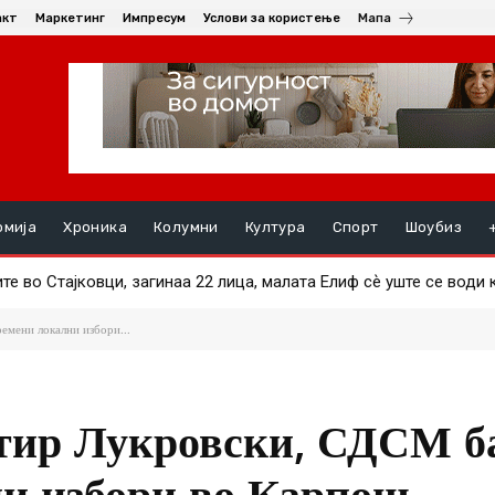
акт
Маркетинг
Импресум
Услови за користење
Мапа
омија
Хроника
Колумни
Култура
Спорт
Шоубиз
те во Стајковци, загинаа 22 лица, малата Елиф сѐ уште се води
емени локални избори...
Сотир Лукровски, СДСМ б
и избори во Карпош