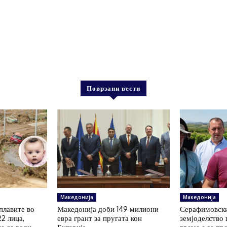
Поврзани вести
Македонија
Македонија
плавите во
Македонија доби 149 милиони
Серафимовски
22 лица,
евра грант за пругата кон
земјоделство