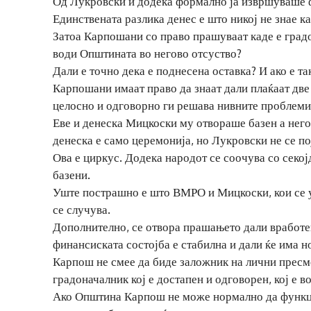
Од Лукровски и додека формално ја извршуваше фу
Единствената разлика денес е што никој не знае ка
Затоа Карпошани со право прашуваат каде е градо
води Општината во негово отсуство?
Дали е точно дека е поднесена оставка? И ако е т
Карпошани имаат право да знаат дали плаќаат две
целосно и одговорно ги решава нивните проблеми
Еве и денеска Мицкоски му отвораше базен а него
денеска е само церемонија, но Лукровски не се по
Ова е циркус. Додека народот се соочува со секо
базени.
Уште пострашно е што ВМРО и Мицкоски, кои се уд
се случува.
Дополнително, се отвора прашањето дали вработен
финансиската состојба е стабилна и дали ќе има н
Карпош не смее да биде заложник на лични прес
градоначалник кој е достапен и одговорен, кој е в
Ако Општина Карпош не може нормално да функц