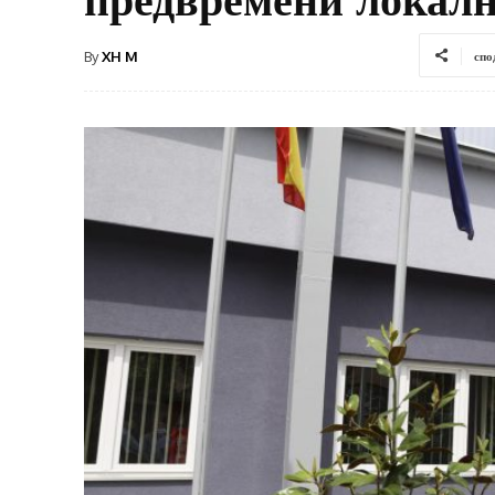
By
XH M
спо