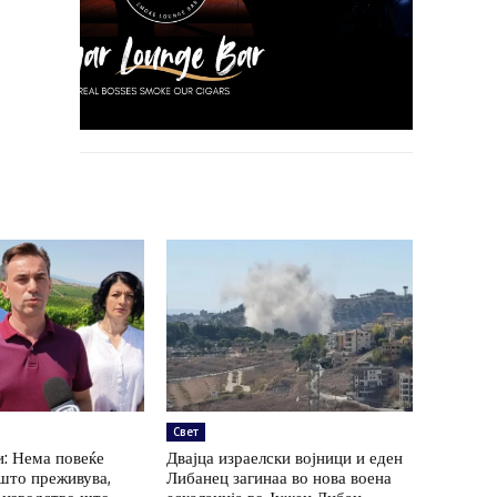
Свет
: Нема повеќе
Двајца израелски војници и еден
 што преживува,
Либанец загинаа во нова воена