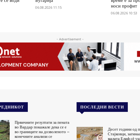
е се води
Бугарија
време е за пр
носи профит
06.08.2026 11:15
06.08.2026 10:53
- Advertisement -
РЕДНИКОТ
ПОСЛЕДНИ ВЕСТИ
Првичните резултати за пената
во Вардар покажале дека се е
Десет години од п
во границите на дозволеното –
Стајковци, загинаа
конечните анализи се
малата Елиф сѐ уш