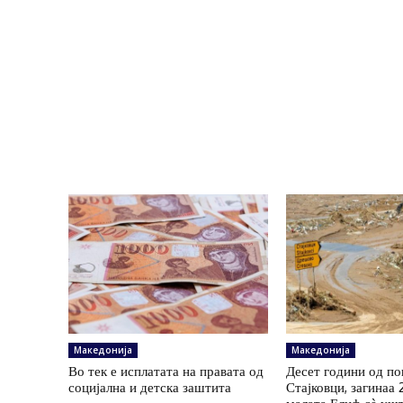
Македонија
Македонија
Во тек е исплатата на правата од
Десет години од по
социјална и детска заштита
Стајковци, загинаа 