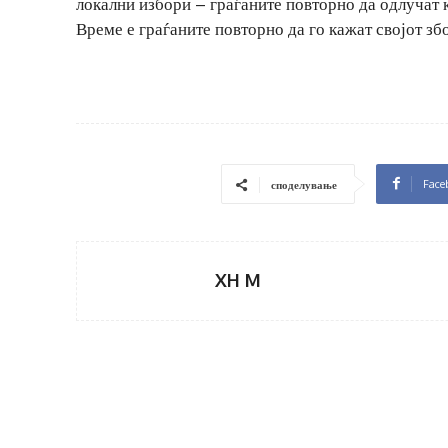
локални избори – граѓаните повторно да одлучат 
Време е граѓаните повторно да го кажат својот з
Face
споделување
XH M