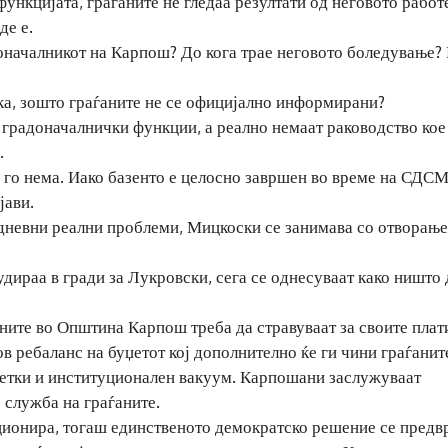
нкцијата, граѓаните не гледаа резултати од неговото работ
де е.
началникот на Карпош? До кога трае неговото боледување? К
ака, зошто граѓаните не се официјално информирани?
 градоначалнички функции, а реално немаат раководство кое
.
 го нема. Иако базенто е целосно завршен во време на СДСМ
јави.
јдневни реални проблеми, Мицкоски се занимава со отворање
ираа в гради за Лукровски, сега се однесуваат како ништо 
ите во Општина Карпош треба да стравуваат за своите плати
ов ребаланс на буџетот кој дополнително ќе ги чини граѓанит
метки и институционален вакуум. Карпошани заслужуваат
о служба на граѓаните.
ионира, тогаш единственото демократско решение се предв