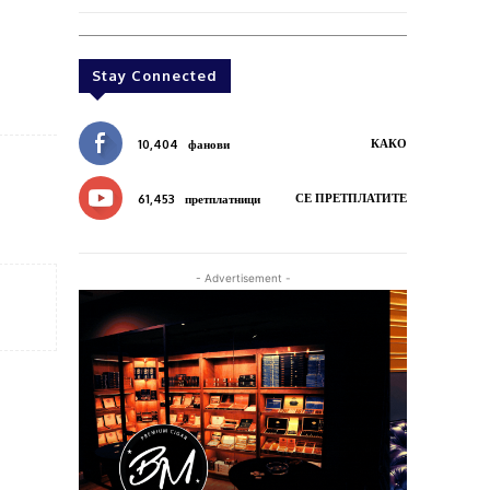
Stay Connected
КАКО
10,404
фанови
СЕ ПРЕТПЛАТИТЕ
61,453
претплатници
- Advertisement -