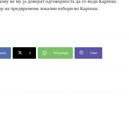
кому ќе му ја доверат одговорноста да го води Карпош.
бор на предвремени локални избори во Карпош.
book
X
WhatsApp
Viber