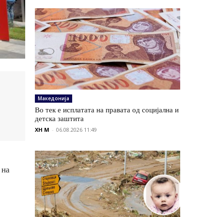
Македонија
Во тек е исплатата на правата од социјална и
детска заштита
XH M
-
06.08.2026 11:49
 на