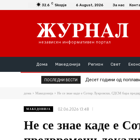
C
32.6
Skopje
6 August, 2026
За нас
Конт
независен информативен портал
Дома
Македонија
Регион
Свет
Екон
Десет години од поплави
ПОСЛЕДНИ ВЕСТИ
дома
Македонија
Не се знае каде е Сотир Лукровски, СДСМ бара предвр
02.06.2026 13:48
МАКЕДОНИЈА
Не се знае каде е 
предвремени локалн