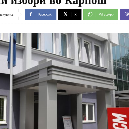
Facebook
X
WhatsApp
делување