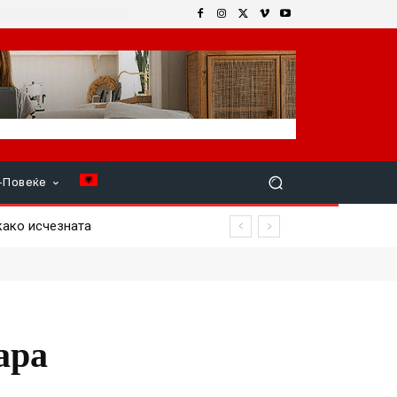
+Повеќе
 како исчезната
ара