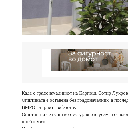
Каде е градоначалникот на Карпош, Сотир Лукровс
Општината е оставена без градоначалник, а посл
ВМРО ги трпат граѓаните.
Општината се гуши во смет, јавните услуги се вло
проблемите.