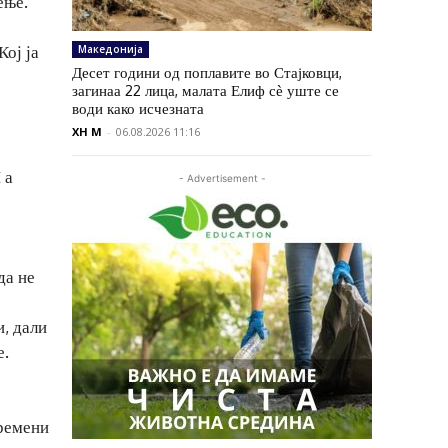
ење.
ој ја
Македонија
Десет години од поплавите во Стајковци,
загинаа 22 лица, малата Елиф сѐ уште се
води како исчезната
XH M
-
06.08.2026 11:16
 а
- Advertisement -
да не
, дали
е.
ремени