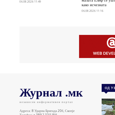
малата Елиф сѐ ушт
06.08.2026 11:49
како исчезната
06.08.2026 11:16
Журнал .мк
ОД У
независен информативен портал
Адреса: 8 Ударна Бригада 20б, Скопје
Телефон: + 389 2 3217 815