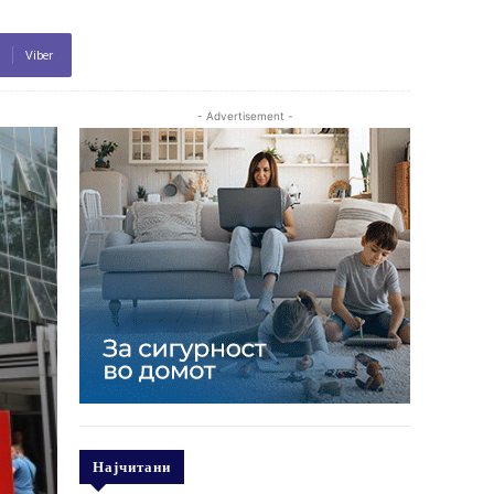
Viber
- Advertisement -
Најчитани