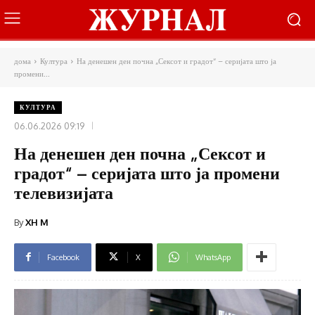
дома
Култура
На денешен ден почна „Сексот и градот“ – серијата што ја
промени...
КУЛТУРА
06.06.2026 09:19
На денешен ден почна „Сексот и
градот“ – серијата што ја промени
телевизијата
By
XH M
Facebook
X
WhatsApp