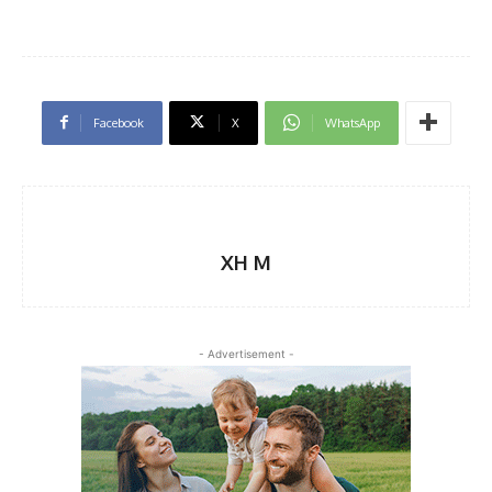
Facebook
X
WhatsApp
XH M
- Advertisement -