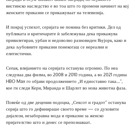
вистинско наследство е во тоа што го промени начинот на кој
женските приказни се прикажуваат на телевизија.
И покрај успехот, серијата не помина без критики. Дел од
публиката и критичарите ѝ забележуваа дека прикажува
привилегиран, урбан и недоволно разновиден Њујорк, како и
дека љубовните приказни понекогаш се нереални и
елитистички.
Сепак, влијанието на серијата останува огромно. По неа
следуваа два филма, во 2008 и 2010 година, а во 2021 година
HBO Max го објави продолжението „И едноставно така…“,
кое ги следи Кери, Миранда и Шарлот во нова животна фаза.
Повеќе од две децении подоцна, „Сексот и градот“ останува
серија што го дефинираше своето време — со духовити
дијалози, незаборавна мода и приказни за женско
пријателство што и денес се препознаваат.