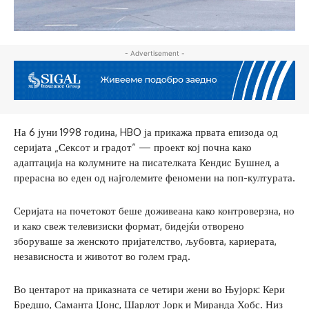
- Advertisement -
На 6 јуни 1998 година, HBO ја прикажа првата епизода од
серијата „Сексот и градот“ — проект кој почна како
адаптација на колумните на писателката Кендис Бушнел, а
прерасна во еден од најголемите феномени на поп-културата.
Серијата на почетокот беше доживеана како контроверзна, но
и како свеж телевизиски формат, бидејќи отворено
зборуваше за женското пријателство, љубовта, кариерата,
независноста и животот во голем град.
Во центарот на приказната се четири жени во Њујорк: Кери
Бредшо, Саманта Џонс, Шарлот Јорк и Миранда Хобс. Низ