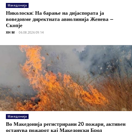
Македонија
Николоски: На барање на дијаспората ја
воведовме директната авиолинија Женева –
Скопје
XH M
-
06.08.2026 09:14
Македонија
Во Македонија регистрирани 20 пожари, активен
останува пожарот кај Македонски Брод