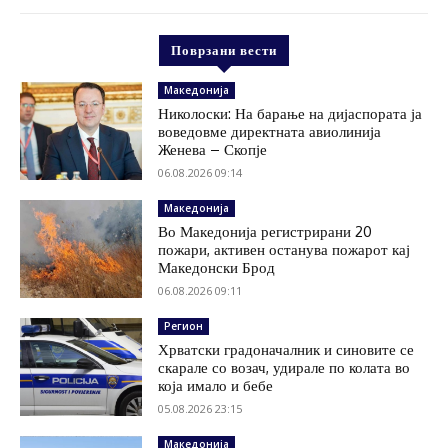
Поврзани вести
Македонија
Николоски: На барање на дијаспората ја
воведовме директната авиолинија
Женева – Скопје
06.08.2026 09:14
Македонија
Во Македонија регистрирани 20
пожари, активен останува пожарот кај
Македонски Брод
06.08.2026 09:11
Регион
Хрватски градоначалник и синовите се
скарале со возач, удирале по колата во
која имало и бебе
05.08.2026 23:15
Македонија