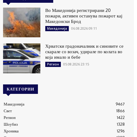
Во Македонија регистрирани 20
пожари, активен останува пожарот кај
Македонски Брод
06.08.2026 09:11
Македонија
Хрватски градоначалник и синовите се
скарале со возач, удирале по колата во
која имало и бебе
05.08.2026 23:15
Регион
КАТЕГОРИИ
Македонија
9467
Свет
1866
Регион
1422
Шоубиз
1328
Хроника
1296