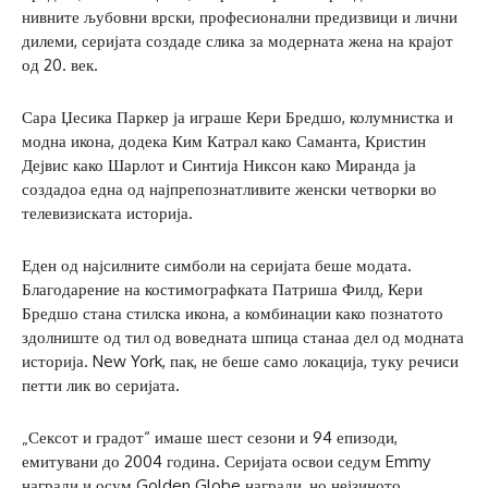
нивните љубовни врски, професионални предизвици и лични
дилеми, серијата создаде слика за модерната жена на крајот
од 20. век.
Сара Џесика Паркер ја играше Кери Бредшо, колумнистка и
модна икона, додека Ким Катрал како Саманта, Кристин
Дејвис како Шарлот и Синтија Никсон како Миранда ја
создадоа една од најпрепознатливите женски четворки во
телевизиската историја.
Еден од најсилните симболи на серијата беше модата.
Благодарение на костимографката Патриша Филд, Кери
Бредшо стана стилска икона, а комбинации како познатото
здолниште од тил од воведната шпица станаа дел од модната
историја. New York, пак, не беше само локација, туку речиси
петти лик во серијата.
„Сексот и градот“ имаше шест сезони и 94 епизоди,
емитувани до 2004 година. Серијата освои седум Emmy
награди и осум Golden Globe награди, но нејзиното