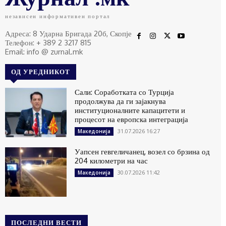
независен информативен портал
Адреса: 8 Ударна Бригада 20б, Скопје
Телефон: + 389 2 3217 815
Email: info @ zurnal.mk
ОД УРЕДНИКОТ
Сали: Соработката со Турција
продолжува да ги зајакнува
институционалните капацитети и
процесот на европска интеграција
31.07.2026 16:27
Македонија
Уапсен гевгеличанец, возел со брзина од
204 километри на час
30.07.2026 11:42
Македонија
ПОСЛЕДНИ ВЕСТИ