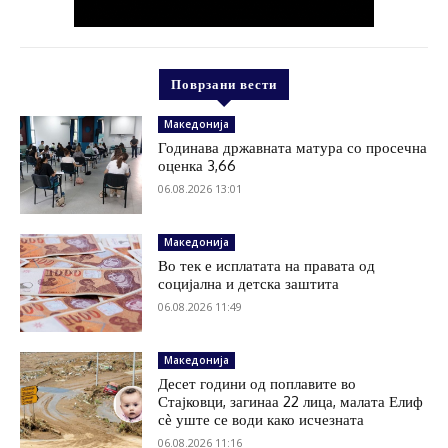
Поврзани вести
Македонија
Годинава државната матура со просечна
оценка 3,66
06.08.2026 13:01
Македонија
Во тек е исплатата на правата од
социјална и детска заштита
06.08.2026 11:49
Македонија
Десет години од поплавите во
Стајковци, загинаа 22 лица, малата Елиф
сѐ уште се води како исчезната
06.08.2026 11:16