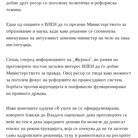
добие друг ресор со поголема политичка и реформска
тежина.
Една од опциите е ВЛЕН да го преземе Министерството за
образование и наука, каде како решение се споменува
именување на актуелниот заменик-министер на чело на оваа
институција.
Сепак, според информациите на „Журнал“, во рамки на
преговорите постои засилен интерес ВЛЕН да го добие
Министерството за правда. Овој ресор се гледа како можност
за поголем фокус на реформите во правосудниот систем,
борбата против корупцијата и поефикасно функционирање
на правната држава.
Иако конечните одлуки сè уште не се официјализирани,
изворите блиски до Владата оценуваат дека преговорите се
веќе во тек и дека наредните денови би можеле да донесат
епилог на реконструкцијата, која се очекува да не ги засегне
само кадровските решенија, туку и рамнотежата на ресорите