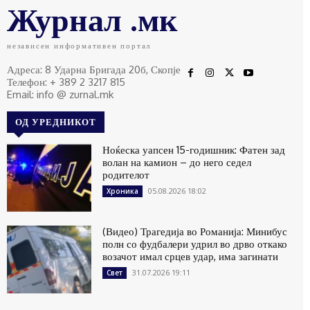
Журнал .мк
независен информативен портал
Адреса: 8 Ударна Бригада 20б, Скопје
Телефон: + 389 2 3217 815
Email: info @ zurnal.mk
ОД УРЕДНИКОТ
Ноќеска уапсен 15-годишник: Фатен зад
волан на камион – до него седел
родителот
05.08.2026 18:02
Хроника
(Видео) Трагедија во Романија: Минибус
полн со фудбалери удрил во дрво откако
возачот имал срцев удар, има загинати
31.07.2026 19:11
Свет