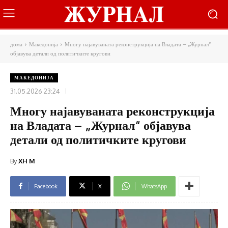
дома
Македонија
Многу најавуваната реконструкција на Владата – „Журнал“
објавува детали од политичките кругови
МАКЕДОНИЈА
31.05.2026 23:24
Многу најавуваната реконструкција
на Владата – „Журнал“ објавува
детали од политичките кругови
By
XH M
Facebook
X
WhatsApp