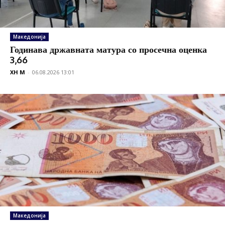
Македонија
Годинава државната матура со просечна оценка
3,66
XH M
-
06.08.2026 13:01
Македонија