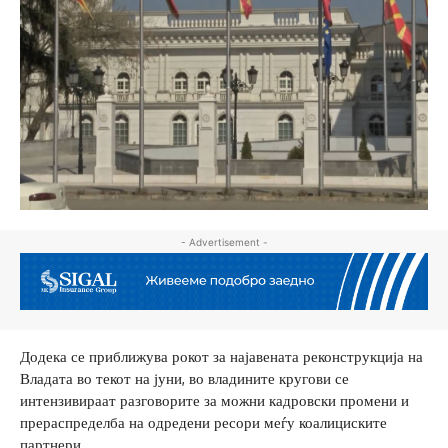
- Advertisement -
Додека се приближува рокот за најавената реконструкција на
Владата во текот на јуни, во владините кругови се
интензивираат разговорите за можни кадровски промени и
прераспределба на одредени ресори меѓу коалициските
партнери.