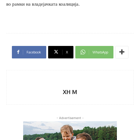
во рамки на владејачката коалиција.
Facebook
X
WhatsApp
XH M
- Advertisement -