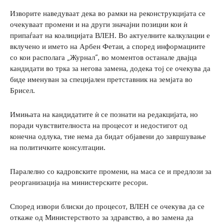
Изворите наведуваат дека во рамки на реконструкцијата се
очекуваат промени и на други значајни позиции кои ѝ
припаѓаат на коалицијата ВЛЕН. Во актуелните калкулации е
вклучено и името на Арбен Фетаи, а според информациите
со кои располага „Журнал“, во моментов останале двајца
кандидати во трка за негова замена, додека тој се очекува да
биде именуван за специјален претставник на земјата во
Брисел.
Имињата на кандидатите ѝ се познати на редакцијата, но
поради чувствителноста на процесот и недостигот од
конечна одлука, тие нема да бидат објавени до завршување
на политичките консултации.
Паралелно со кадровските промени, на маса се и предлози за
реорганизација на министерските ресори.
Според извори блиски до процесот, ВЛЕН се очекува да се
откаже од Министерството за здравство, а во замена да