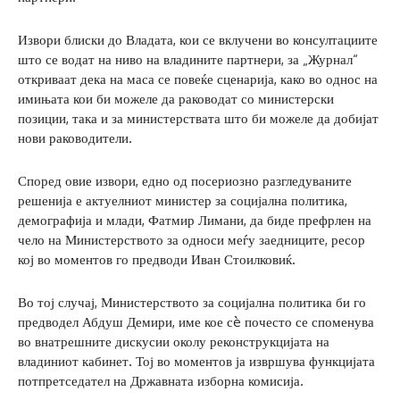
Извори блиски до Владата, кои се вклучени во консултациите
што се водат на ниво на владините партнери, за „Журнал“
откриваат дека на маса се повеќе сценарија, како во однос на
имињата кои би можеле да раководат со министерски
позиции, така и за министерствата што би можеле да добијат
нови раководители.
Според овие извори, едно од посериозно разгледуваните
решенија е актуелниот министер за социјална политика,
демографија и млади, Фатмир Лимани, да биде префрлен на
чело на Министерството за односи меѓу заедниците, ресор
кој во моментов го предводи Иван Стоилковиќ.
Во тој случај, Министерството за социјална политика би го
предводел Абдуш Демири, име кое сè почесто се споменува
во внатрешните дискусии околу реконструкцијата на
владиниот кабинет. Тој во моментов ја извршува функцијата
потпретседател на Државната изборна комисија.