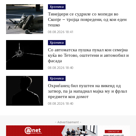
Хроника
Тинејџери се судриле со мопеди во
Скопје – тројца повредени, од кои еден
тешко
08.08.2026 18:41
Хроника
Со автоматска пушка пукал кон семејна
куќа во Тетово, оштетени и автомобил и
фасада
08.08.2026 18:40
Хроника
Охриѓанец бил пуштен на викенд од
затвор, па ја нападнал мајка му и фрлал
предмети кон домот
08.08.2026 18:40
- Advertisement -