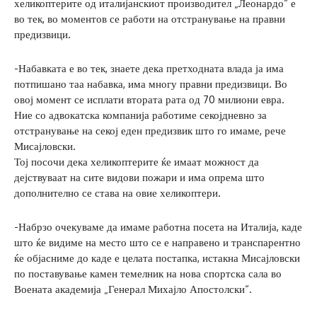
хеликоптерите од италијанскиот производител „Леонардо“ е
во тек, во моментов се работи на отстранување на правни
предизвици.
-Набавката е во тек, знаете дека претходната влада ја има
потпишано таа набавка, има многу правни предизвици. Во
овој момент се исплати втората рата од 70 милиони евра.
Ние со адвокатска компанија работиме секојдневно за
отстранување на секој еден предизвик што го имаме, рече
Мисајловски.
Тој посочи дека хеликоптерите ќе имаат можност да
дејствуваат на сите видови пожари и има опрема што
дополнително се става на овие хеликоптери.
-Набрзо очекуваме да имаме работна посета на Италија, каде
што ќе видиме на место што се е направено и транспарентно
ќе објасниме до каде е целата постапка, истакна Мисајловски
по поставување камен темелник на нова спортска сала во
Воената академија „Генерал Михајло Апостолски“.