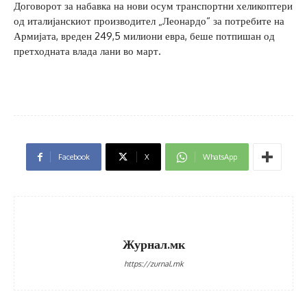
Договорот за набавка на нови осум транспортни хеликоптери
од италијанскиот производител „Леонардо“ за потребите на
Армијата, вреден 249,5 милиони евра, беше потпишан од
претходната влада лани во март.
Facebook
X
WhatsApp
Журнал.мк
https://zurnal.mk