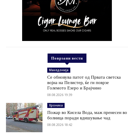
Поврзани вести
Македонија
Се обновува патот од Првата светска
војна на Пелистер, ќе ги поврзе
Големото Езеро и Брајчино
08.08.2026 19:39
Хроника
Пожар во Кисела Вода, маж пренесен во
болница поради вдишување чад
08.08.2026 18:42