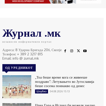
Журнал .мк
независен информативен портал
Адреса: 8 Ударна Бригада 20б, Скопје
Телефон: + 389 2 3217 815
Email: info @ zurnal.mk
ОД УРЕДНИКОТ
„Тоа беше време кога се живееше
поздраво“: Летувањето во Југославија
беше сосема поинакво од денес
04.08.2026 15:13
Шоубиз
Црна Гора и Исланд би можеле заедно