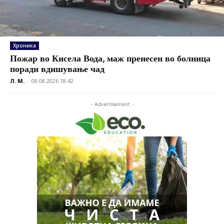
Хроника
Пожар во Кисела Вода, маж пренесен во болница
поради вдишување чад
Л. М.
-
08.08.2026 18:42
- Advertisement -