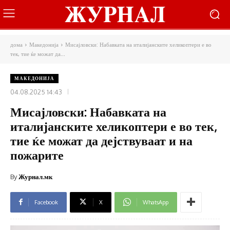
дома
Македонија
Мисајловски: Набавката на италијанските хеликоптери е во
тек, тие ќе можат да...
МАКЕДОНИЈА
04.08.2025 14:43
Мисајловски: Набавката на
италијанските хеликоптери е во тек,
тие ќе можат да дејствуваат и на
пожарите
By
Журнал.мк
Facebook
X
WhatsApp