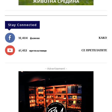
Stay Connected
КАКО
10,404
фанови
СЕ ПРЕТПЛАТИТЕ
61,453
претплатници
- Advertisement -