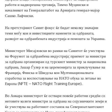
работи и надворешна трговија, Тимчо Муцински и
началникот на Генералштабот на Армијата генерал-мајор
Сашко Лафчиски.
На претстојниот Самит фокус ќе бидат неколку значајни
теми меѓу кои и инвестициите наменети за одбраната,
развојот на одбранбената индустрија и помошта за Украина.
Министерот Мисајловски во рамки на Самитот ќе учествува
на Форумот за одбранбена индустрија; приемот за министри
за одбрана организиран од турскиот министер за национална
одбрана, Јашар Ѓулер и на церемонијата за приклучување на
Франција, Финска и Шведска кон Мултинационалната
соработка за воспоставување на НАТО обука за летање во
Европа (NFTE – NATO Flight Training Europe).
Во Анкара министерот ќе оствари повеќе работни средби со
неговите колеги министри за одбрана на сојузничките земји и
ќе учествува на работниот состанок на Северноатлантскиот