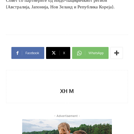
Совет со партнерите од Индо-пацифичкиот регион
(Австралија, Јапонија, Нов Зеланд и Република Кореја).
Facebook
X
WhatsApp
XH M
- Advertisement -