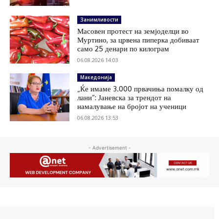
Занимливости
Масовен протест на земјоделци во
Муртино, за црвена пиперка добиваат
само 25 денари по килограм
06.08.2026 14:03
Македонија
„Ќе имаме 3.000 првачиња помалку од
лани“: Јаневска за трендот на
намалување на бројот на ученици
06.08.2026 13:53
- Advertisement -