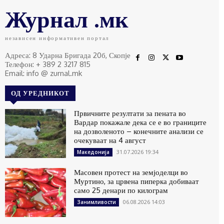
Журнал .мк
независен информативен портал
Адреса: 8 Ударна Бригада 20б, Скопје
Телефон: + 389 2 3217 815
Email: info @ zurnal.mk
ОД УРЕДНИКОТ
Првичните резултати за пената во
Вардар покажале дека се е во границите
на дозволеното – конечните анализи се
очекуваат на 4 август
31.07.2026 19:34
Македонија
Масовен протест на земјоделци во
Муртино, за црвена пиперка добиваат
само 25 денари по килограм
06.08.2026 14:03
Занимливости