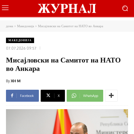
дома
Македонија
Мисајловски на Самитот на НАТО во Анкара
МАКЕДОНИЈА
07.07.2026 09:57
Мисајловски на Самитот на НАТО
во Анкара
By
XH M
Facebook
X
WhatsApp