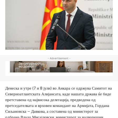
- Advertisement -
Денеска и утре (7 и 8 јули) во Анкара се одржува Самитот на
Северноатлантската Алијансата, каде нашата држава ќе биде
претставена од највисока делегација, предводена од
претседателката и врховен командант на Армијата, Гордана
Сиљановска – Давкова, а составена од министерот за
одбрана Владо Мисајловски, министерот за надворешни