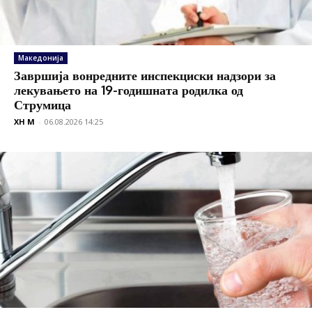
Македонија
Завршија вонредните инспекциски надзори за
лекувањето на 19-годишната родилка од
Струмица
XH M
-
06.08.2026 14:25