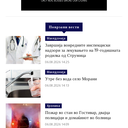
Поврзани вести
Македонија
Завршија вонредните инспекциски
надзори за лекувањето на 19-годишната
родилка од Струмица
06.08.2026 14:25
Македонија
Утре без вода село Морани
06.08.2026 14:13
Хроника
Пожар во стан во Гостивар, двајца
полицајци и домаќинот во болница
06.08.2026 14:09