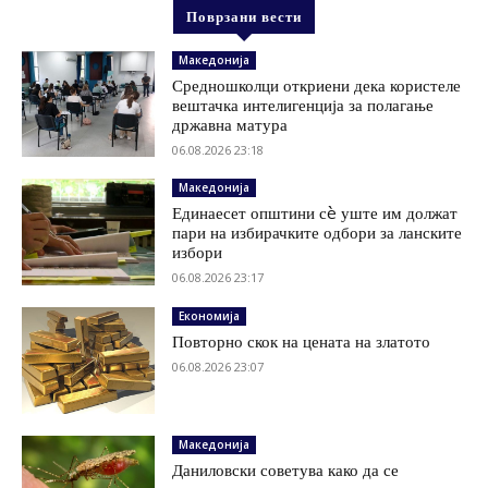
Поврзани вести
Македонија
Средношколци откриени дека користеле
вештачка интелигенција за полагање
државна матура
06.08.2026 23:18
Македонија
Единаесет општини сè уште им должат
пари на избирачките одбори за ланските
избори
06.08.2026 23:17
Економија
Повторно скок на цената на златото
06.08.2026 23:07
Македонија
Даниловски советува како да се