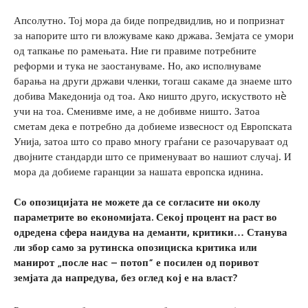
Апсолутно. Тој мора да биде попредвидлив, но и попризнат
за напорите што ги вложуваме како држава. Земјата се умори
од тапкање по рамењата. Ние ги правиме потребните
реформи и тука не заостануваме. Но, ако исполнуваме
барања на други држави членки, тогаш сакаме да знаеме што
добива Македонија од тоа. Ако ништо друго, искуството нè
учи на тоа. Сменивме име, а не добивме ништо. Затоа
сметам дека е потребно да добиеме извесност од Европската
Унија, затоа што со право многу граѓани се разочаруваат од
двојните стандарди што се применуваат во нашиот случај. И
мора да добиеме гаранции за нашата европска иднина.
Со опозицијата не можете да се согласите ни околу
параметрите во економијата. Секој процент на раст во
одредена сфера наидува на деманти, критики
…
Станува
ли збор само за рутинска опозициска критика или
манирот „после нас
–
потоп“ е посилен од поривот
земјата да напредува, без оглед кој е на власт?