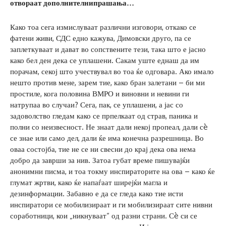
отвораат дополнителни
прашања
…
Како тоа сега измислуваат различни изговори, откако се
фатени живи, СДС едно кажува, Димовски друго, па се
заплеткуваат и дават во сопствените тези, така што е јасно
како бел ден дека се уплашени. Сакам уште еднаш да им
порачам, секој што учествувал во тоа ќе одговара. Ако имало
нешто против мене, зарем тие, како бран залетани – би ми
простиле, кога половина ВМРО и виновни и невини ги
натрупаа во случаи? Сега, пак, се уплашени, а јас со
задоволство гледам како се прпелкаат од страв, паника и
полни со неизвесност. Не знаат дали некој пропеал, дали сè
се знае или само дел, дали ќе има конечна разрешница. Во
оваа состојба, тие не се ни свесни до крај дека ова нема
добро да заврши за нив. Затоа губат време пишувајќи
анонимни писма, и тоа токму инспираторите на ова – како ќе
глумат жртви, како ќе напаѓаат ширејќи магла и
дезинформации. Забавно е да се гледа како тие исти
инспиратори се мобилизираат и ги мобилизираат сите нивни
соработници, кои „никнуваат“ од разни страни. Сè си се