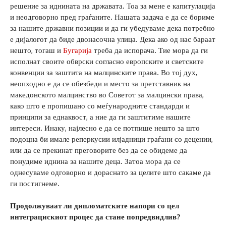
решение за иднината на државата. Тоа за мене е капитулација
и неодговорно пред граѓаните. Нашата задача е да се бориме
за нашите државни позиции и да ги убедуваме дека потребно
е дијалогот да биде двонасочна улица. Дека ако од нас бараат
нешто, тогаш и
Бугарија
треба да испорача. Тие мора да ги
исполнат своите обврски согласно европските и светските
конвенции за заштита на малцинските права. Во тој дух,
неопходно е да се обезбеди и место за претставник на
македонското малцинство во Советот за малцински права,
како што е пропишано со меѓународните стандарди и
принципи за еднаквост, а ние да ги заштитиме нашите
интереси. Инаку, најлесно е да се потпише нешто за што
подоцна би имале реперкусии илјадници граѓани со децении,
или да се прекинат преговорите без да се обидеме да
понудиме иднина за нашите деца. Затоа мора да се
однесуваме одговорно и дораснато за целите што сакаме да
ги постигнеме.
Продолжуваат ли дипломатските напори со цел
интеграцискиот процес да стане попредвидлив?