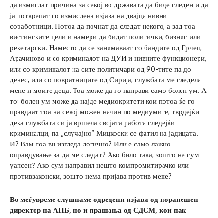
да измислат причина за секој во државата да биде следен и да
ја поткрепат со измислена изјава на двајца нивни
соработници. Потоа да почнат да следат некого, а зад тоа
вистинските цели и намери да бидат политички, бизнис или
рекетарски. Наместо да се занимаваат со бандите од Грчец,
Арачиново и со криминалот на ДУИ и нивните функционери,
или со криминалот на сите политичари од 90-тите па до
денес, или со повратниците од Сирија, службата ме следела
мене и моите деца. Тоа може да го направи само болен ум. А
тој болен ум може да најде медиокритети кои потоа ќе го
правдаат тоа на секој можен начин по медиумите, тврдејќи
дека службата си ја вршела својата работа следејќи
криминалци, па „случајно“ Мицкоски се фатил на јадицата.
И? Вам тоа ви изгледа логично? Или е само лажно
оправдување за да ме следат? Ако било така, зошто не сум
уапсен? Ако сум направил нешто компромитирачко или
противзаконски, зошто нема пријава против мене?
Во меѓувреме слушнаме одредени изјави од поранешен
директор на АНБ, но и прашања од СДСМ, кои пак