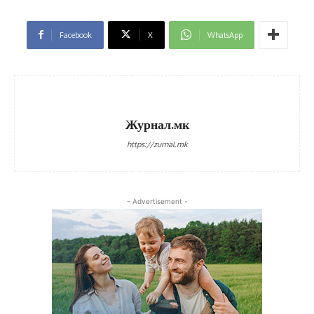
Facebook
X
WhatsApp
Журнал.мк
https://zurnal.mk
- Advertisement -