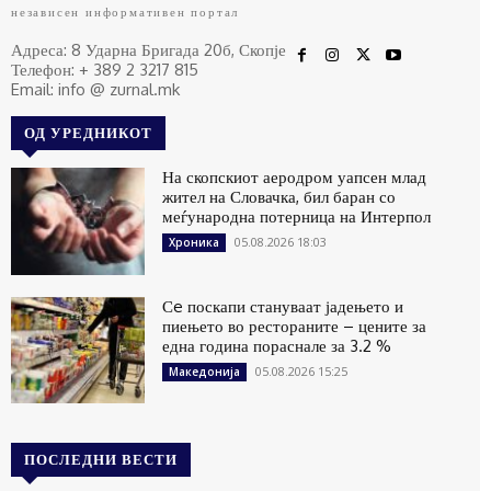
независен информативен портал
Адреса: 8 Ударна Бригада 20б, Скопје
Телефон: + 389 2 3217 815
Email: info @ zurnal.mk
ОД УРЕДНИКОТ
На скопскиот аеродром уапсен млад
жител на Словачка, бил баран со
меѓународна потерница на Интерпол
05.08.2026 18:03
Хроника
Сe поскапи стануваат јадењето и
пиењето во рестораните – цените за
една година пораснале за 3.2 %
05.08.2026 15:25
Македонија
ПОСЛЕДНИ ВЕСТИ