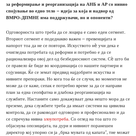
за реформирање и реорганизација на АНБ и АР со нивно
спојување во едно тело
–
идеја за која и надвор од
ВМРО-ДПМНЕ има поддржувачи, но и опоненти?
Одговорноста што треба да се лоцира е само еден сегмент.
Вториот сегмент е подеднакво важен – превенцијата и
напорот тоа да не се повтори. Искуството нè учи дека е
очигледна потребата од реформи и потребно е да се
рационализира овој дел од безбедносниот систем. Сè што би
се правело ќе биде во координација со нашите партнери и
сојузници. Ќе се земат предвид најдобрите искуства и
нивните препораки. Но кога тоа ќе се случи, во моментов не
може да се каже, сепак е потребно време за да се направи
план за една сеопфатна и длабока реорганизација на
службите. Настаните само докажуваат дека нешто мора да се
преземе, дека службите треба да имаат системи на цивилна
контрола, да се раководат одговорно и професионално и да
се спречува нивна
злоупотреба.
Со оглед на тоа што го
објаснува опозицијата, па дури и нивниот поранешен
директор кој упорно си ја „брка мувата од капата“, тие можат