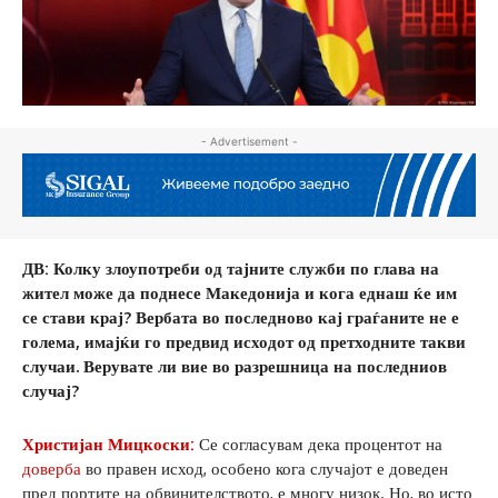
- Advertisement -
ДВ:
Колку злоупотреби од тајните служби по глава на
жител може да поднесе Македонија и кога еднаш ќе им
се стави крај? Вербата во последново кај граѓаните не е
голема, имајќи го предвид исходот од претходните такви
случаи. Верувате ли вие во разрешница на последниов
случај
?
Христијан Мицкоски:
Се согласувам дека процентот на
доверба
во правен исход, особено кога случајот е доведен
пред портите на обвинителството, е многу низок. Но, во исто