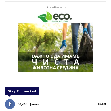
- Advertisement -
Stay Connected
КАКО
10,404
фанови