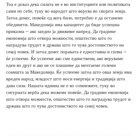
Тоа е доказ дека силата не е во институциите или политиката
сами по себе, туку во народот што верува во својата земја.
Затоа денес, повеќе од кога било, потребно е да останеме
обединети. Македонија има капацитет да биде успешна
приказна – ако заедно ја движиме напред. Да градиме
економија што отвора можности, општество што го
наградува трудот и држава што го чува достоинството на
секој човек. И затоа денес пораката е едноставна и силна –
ќе успееме. Ќе успееме ако сме единствени, ако веруваме
еден во друг и ако не се плашиме да мечтаеме големи
соништа за Македонија. Ќе успееме затоа што оваа земја има
вреден народ, младост што носи енергија и традиција што
дава сила. Нашата иднина не е во сомнежите, туку во
сигурната верба дека можеме повеќе. Да градиме економија
што отвора можности, општество што го наградува трудот и
држава што го чува достоинството на секој човек.