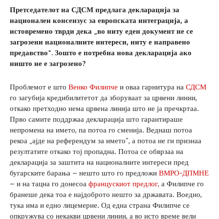
Претседателот на СДСМ предлага декларација за
национален консензус за европската интеграција, а
истовремено тврди дека „во ниту еден документ не се
загрозени националните интереси, ниту е направено
предавство“. Зошто е потребна нова декларација ако
ништо не е загрозено?
Проблемот е што
Венко Филипче
и оваа гарнитура на
СДСМ
го загубија кредибилитетот да зборуваат за црвени линии,
откако претходно нема црвена линија што не ја пречкртаа.
Прво самите поддржаа декларација што гарантираше
непромена на името, па потоа го сменија. Веднаш потоа
рекоа „ајде на референдум за името“, а потоа не ги признаа
резултатите откако тој пропадна. Потоа се обврзаа на
декларација за заштита на националните интереси пред
бугарските барања – нешто што го предложи
ВМРО-ДПМНЕ
– и на тацна го донесоа
францускиот предлог,
а Филипче го
бранеше дека тоа е најдоброто нешто за државата. Воедно,
тука има и едно лицемерие. Од една страна Филипче се
опкружува со некакви црвени линии, а во исто време вели