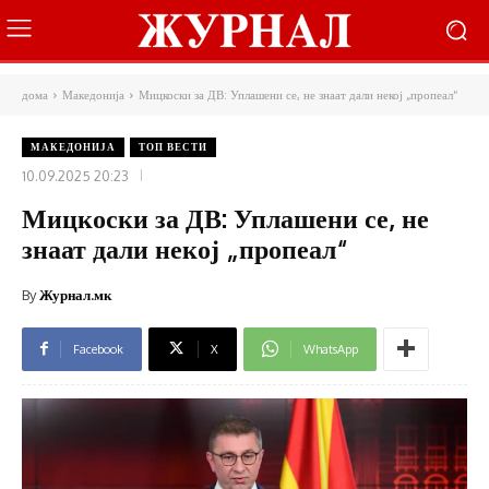
дома
Македонија
Мицкоски за ДВ: Уплашени се, не знаат дали некој „пропеал“
МАКЕДОНИЈА
ТОП ВЕСТИ
10.09.2025 20:23
Мицкоски за ДВ: Уплашени се, не
знаат дали некој „пропеал“
By
Журнал.мк
Facebook
X
WhatsApp