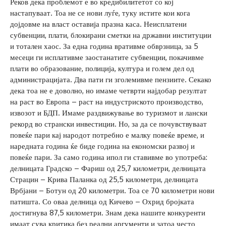
Реков дека проблемот е во кредибилитетот со кој
настапуваат. Тоа не се нови луѓе, туку истите кои кога
дојдовме на власт оставија празна каса. Неисплатени
субвенции, плати, блокирани сметки на државни институции
и тотален хаос. За една година вративме обврзница, за 5
месеци ги исплативме заостанатите субвенции, покачивме
плати во образование, полиција, култура и голем дел од
администрацијата. Два пати ги зголемивме пензиите. Секако
дека тоа не е доволно, но имаме четврти најдобар резултат
на раст во Европа – раст на индустриското производство,
извозот и БДП. Имаме раздвижување во туризмот и лански
рекорд во странски инвестиции. Но, за да се почувствуваат
повеќе пари кај народот потребно е малку повеќе време, и
наредната година ќе биде година на економски развој и
повеќе пари. За само година ипол ги ставивме во употреба:
делницата Градско – Фариш од 25,7 километри, делницата
Страцин – Крива Паланка од 25,5 километри, делницата
Врбјани – Ботун од 20 километри. Тоа се 70 километри нови
патишта. Со оваа делница од Кичево – Охрид бројката
достигнува 87,5 километри. Знам дека нашите конкуренти
имаат сува критика без реални аргументи и затоа често