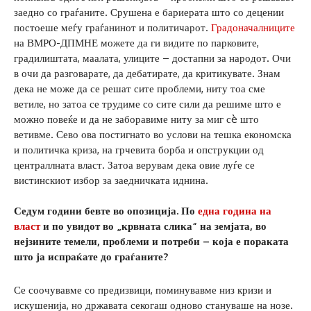
заедно со граѓаните. Срушена е бариерата што со децении
постоеше меѓу граѓанинот и политичарот.
Градоначалниците
на ВМРО-ДПМНЕ можете да ги видите по парковите,
градилиштата, маалата, улиците – достапни за народот. Очи
в очи да разговарате, да дебатирате, да критикувате. Знам
дека не може да се решат сите проблеми, ниту тоа сме
ветиле, но затоа се трудиме со сите сили да решиме што е
можно повеќе и да не заборавиме ниту за миг сè што
ветивме. Сево ова постигнато во услови на тешка економска
и политичка криза, на грчевита борба и опструкции од
централлната власт. Затоа верувам дека овие луѓе се
вистинскиот избор за заедничката иднина.
Седум години бевте во опозиција. По
една година на
власт
и по увидот во „крвната слика“ на земјата, во
нејзините темели, проблеми и потреби
–
која е пораката
што ја испраќате до граѓаните?
Се соочувавме со предизвици, поминувавме низ кризи и
искушенија, но државата секогаш одново стануваше на нозе.