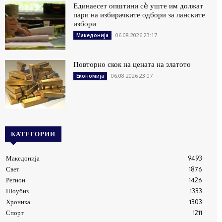
Единаесет општини сè уште им должат
пари на избирачките одбори за ланските
избори
06.08.2026 23:17
Македонија
Повторно скок на цената на златото
06.08.2026 23:07
Економија
КАТЕГОРИИ
Македонија
9493
Свет
1876
Регион
1426
Шоубиз
1333
Хроника
1303
Спорт
1211