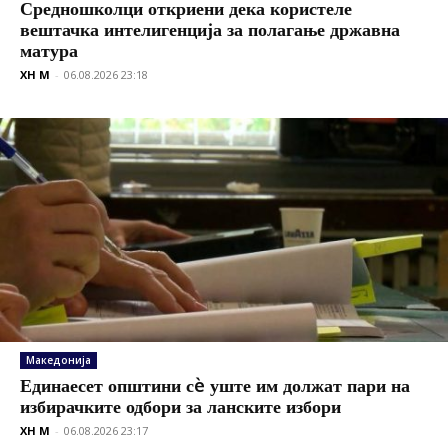
Средношколци откриени дека користеле
вештачка интелигенција за полагање државна
матура
XH M
-
06.08.2026 23:18
Македонија
Единаесет општини сè уште им должат пари на
избирачките одбори за ланските избори
XH M
-
06.08.2026 23:17