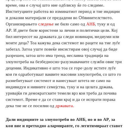
време, ова е случај што ние одблиску ќе го следиме.
Институциите работеа во изминатиот период и тие индиции
и доказни материјали се предадени во Oбвинителството.
Организирањето
следење
не било само од
АНБ
, туку и од
АР. И двете биле користени за лични и политички цели. Кој
бил интересот на државата да следи новинари, медиуми или
моите деца? Тоа кажува дека системот во рацете на тие луѓе
забегал. Затоа уште повеќе инсистирам овој случај да биде
разрешен, затоа што има тренд, неславна традиција на
злоупотреба на безбедносно-разузнавачките служби овие три
децении. Индикативно е што тоа се горе-долу истите луѓе
кои ги одработуваат ваквите масовни злоупотреби, со што го
разнебитуваат системот и нанесуваат штета не само на
индивидуи и нивните семејства, туку и на целата држава,
уривајќи ги демократските темели врз кои треба да почива
системот. Време е да се стави крај и да се испрати порака
дека тие не се посилни од
државата.
Дали индициите за злоупотреби во АНБ, но и во АР, за
кои вие и претходно алармиравте, го легитимираат ставот