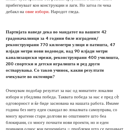
прибегнуваат кон конструкции и лаги. Но затоа ги чека
дебакл на
овие избори.
Народот гледа.
Партијата наведе дека во мандатот на вашите 42
градоначалници за 4 години биле изградени/
реконструирани 770 километри улици и патишта, 47
илјади метри нови водоводи, над 90 илјади метри
канализациски мрежи, реконструирани 400 училишта,
280 спортски и детски игралишта и ред други
остварувања. Со таков учинок, какви резултати
очекувате во октомври?
Очекувам подобар резултат за нас од минатите локални
избори и убедлива победа. Таквата победа за нас е пред сè
одговорност и ќе биде заснована на нашата работа. Имаме
година без ниту еден скандал во локалната самоуправа, со
многу вратени стари долгови во општините што беа
блокирани, со многу почнати нови проекти, но и еден
поинаков однос кон решенијата – проблеми што се решаваат