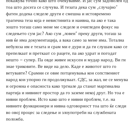
покажува точно како што очекувавме. И јас сум задоволен од
тоа што досега се случува. И тезата дека сум „случајно“
фатен додека следеле други е смешна и истовремено
трагична теза која е невистинита и наивна, па ако е така
зошто тогаш само мене ме следеле и очигледен фокус на
следењето сум јас? Ако сум „ловен“ преку други, тогаш за
нив ќе има документација, а вака само за мене има. Тотална
небулоза им е тезата и срам ми е дури и да ги слушам како се
препелкаат и преткаат со рацете, па ако удрат и погодат
нешто – супер. Па овде живее искусен и мудар народ. Ви ги
знае триковите. Ве виде на дело. Каде е животот што го
ветувавте? Срамни се овие потценувања кон сопствениот
народ кои упорно ги продолжуваат. СДС, за жал, не се менува
и огромна е опасноста како тргнале да станат маргинална
партија и нивниот простор да го заземе некој друг. Но тоа е
нивни проблем. Исто како што е нивни проблем, т.е. на
нивните функционери и нивна одговорност тоа што ќе следи
во овој процес за следење и злоупотреби на службената
положба.