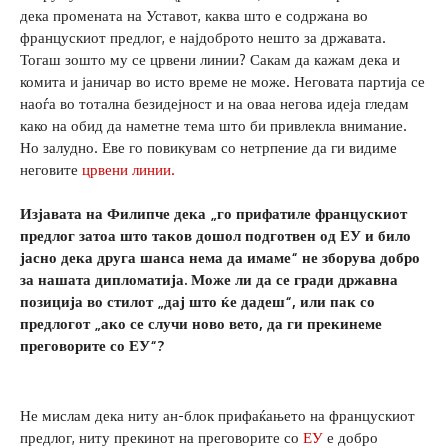
дека промената на Уставот, каква што е содржана во
францускиот предлог, е најдоброто нешто за државата.
Тогаш зошто му се црвени линии? Сакам да кажам дека и
комита и јаничар во исто време не може. Неговата партија се
наоѓа во тотална безидејност и на оваа негова идеја гледам
како на обид да наметне тема што би привлекла внимание.
Но залудно. Еве го повикувам со нетрпение да ги видиме
неговите
црвени линии.
Изјавата на Филипче дека „го прифатиле францускиот
предлог затоа што таков дошол подготвен од ЕУ и било
јасно дека друга шанса нема да имаме“ не зборува добро
за нашата дипломатија. Може ли да се гради државна
позиција во стилот „дај што ќе дадеш“, или пак со
предлогот „ако се случи ново вето, да ги прекинеме
преговорите со ЕУ“?
Не мислам дека ниту ан-блок прифаќањето на францускиот
предлог, ниту прекинот на преговорите со
ЕУ
е добро