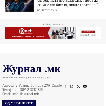
словенечката претседателка: „Треба да
се каже кои биле нејзините сопатници“
06.08.2026 15:54
- Advertisement -
Журнал .мк
независен информативен портал
Адреса: 8 Ударна Бригада 20б, Скопје
Телефон: + 389 2 3217 815
Email: info @ zurnal.mk
ОД УРЕДНИКОТ