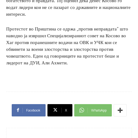
богатството и правдата. Тој оценил дека денес Косово го
водат лидери кои не се пазарат со државните и националните
интереси.
Протестот во Приштина се одржа „против неправдата“ што
наводно ја извршил Специјализираниот совет на Косово во
Хаг против поранешните водачи на ОВК и УЧК кои се
обвинети за воени злосторства и злосторства против
човештвото. Еден од говорниците на протестот беше и
лидерот на ДУИ, Али Ахмети.
Facebook
X
WhatsApp