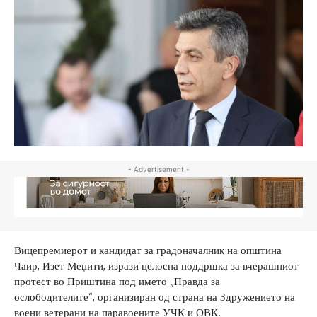
- Advertisement -
Вицепремиерот и кандидат за градоначалник на општина
Чаир, Изет Меџити, изрази целосна поддршка за вчерашниот
протест во Приштина под името „Правда за
ослободителите“, организиран од страна на Здружението на
воени ветерани на паравоените УЧК и ОВК.