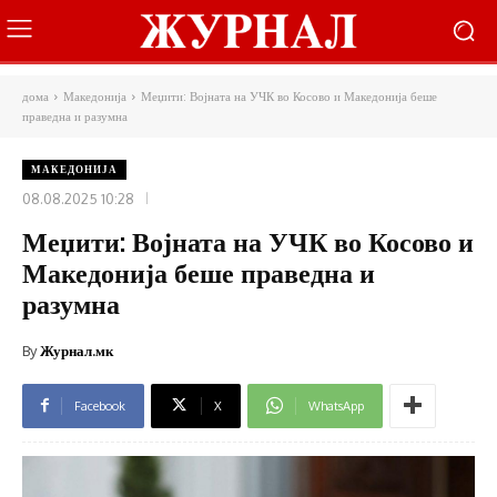
дома
Македонија
Меџити: Војната на УЧК во Косово и Македонија беше
праведна и разумна
МАКЕДОНИЈА
08.08.2025 10:28
Меџити: Војната на УЧК во Косово и
Македонија беше праведна и
разумна
By
Журнал.мк
Facebook
X
WhatsApp