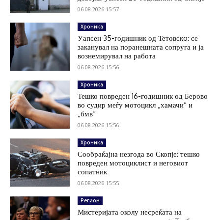
06.08.2026 15:57
Хроника
Уапсен 35-годишник од Тетовскo: се
заканувал на поранешната сопруга и ја
вознемирувал на работа
06.08.2026 15:56
Хроника
Тешко повреден 16-годишник од Берово
во судир меѓу мотоцикл „хамачи“ и
„бмв“
06.08.2026 15:56
Хроника
Сообраќајна незгода во Скопје: тешко
повреден мотоциклист и неговиот
сопатник
06.08.2026 15:55
Регион
Мистеријата околу несреќата на