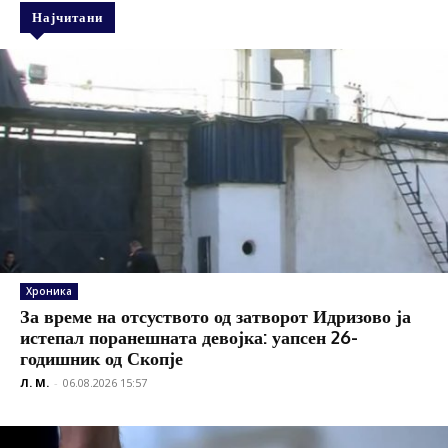
Најчитани
Хроника
За време на отсуството од затворот Идризово ја
истепал поранешната девојка: уапсен 26-
годишник од Скопје
Л. М.
-
06.08.2026 15:57