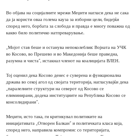
Во објава на социјалните мрежи Меџити нагласи дека не сака
да ја користи оваа голема кауза за изборни цели, бидејќи
според него, борбата за слобода и правда е многу поважна од
какво било политичко натпреварување.
„Мојот став беше и останува непоколеблив: Војната на УЧК
во Косово, во Прешево и во Македонија беше праведна,
разумна и чиста“, истакнал членот на коалицијата ВЛЕН.
Тој оценил дека Косово денес е суверена и функционална
држава во секој агол од својата територија, нагласувајќи дека
„паралелните структури на северот од Косово се
елиминирани, додека институциите на Република Косово се
консолидирани“.
Меџити, исто така, ги критикувал политиките на
иницијативата „Отворен Балкан“ и политичката класа која,
според него, направила компромис со територијата,