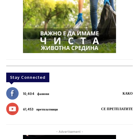
Stay Connected
КАКО
10,404
фанови
СЕ ПРЕТПЛАТИТЕ
61,453
претплатници
- Advertisement -