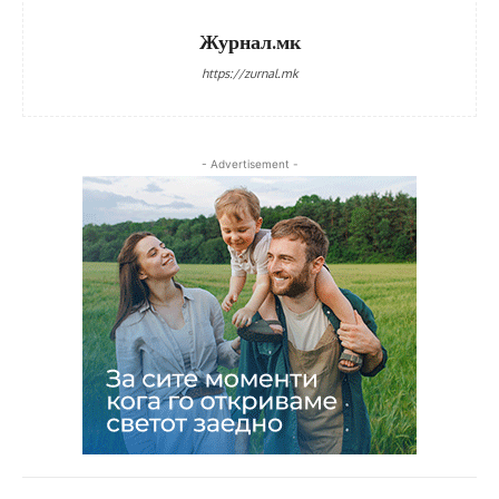
Журнал.мк
https://zurnal.mk
- Advertisement -