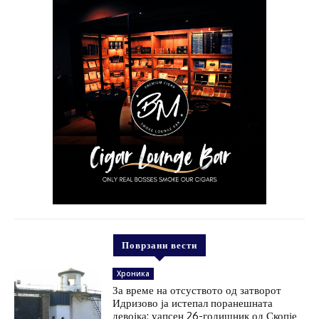
Поврзани вести
Хроника
За време на отсуството од затворот
Идризово ја истепал поранешната
девојка: уапсен 26-годишник од Скопје