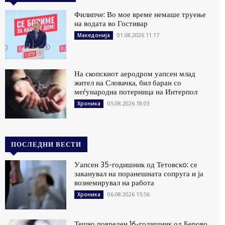
Филипче: Во мое време немаше труење
на водата во Гостивар
01.08.2026 11:17
Македонија
На скопскиот аеродром уапсен млад
жител на Словачка, бил баран со
меѓународна потерница на Интерпол
05.08.2026 18:03
Хроника
ПОСЛЕДНИ ВЕСТИ
Уапсен 35-годишник од Тетовскo: се
заканувал на поранешната сопруга и ја
вознемирувал на работа
06.08.2026 15:56
Хроника
Тешко повреден 16-годишник од Берово