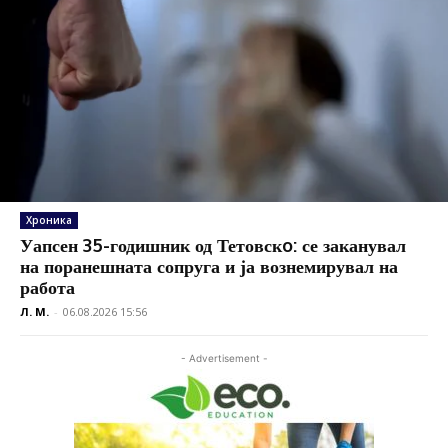
Хроника
Уапсен 35-годишник од Тетовскo: се заканувал
на поранешната сопруга и ја вознемирувал на
работа
Л. М.
-
06.08.2026 15:56
- Advertisement -