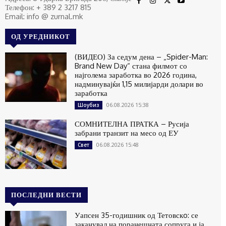
Телефон: + 389 2 3217 815
Email: info @ zurnal.mk
ОД УРЕДНИКОТ
(ВИДЕО) За седум дена – „Spider-Man:
Brand New Day“ стана филмот со
најголема заработка во 2026 година,
надминувајќи 1,15 милијарди долари во
заработка
06.08.2026 15:38
Шоубиз
СОМНИТЕЛНА ПРАТКА – Русија
забрани транзит на месо од ЕУ
06.08.2026 15:48
Свет
ПОСЛЕДНИ ВЕСТИ
Уапсен 35-годишник од Тетовскo: се
заканувал на поранешната сопруга и ја