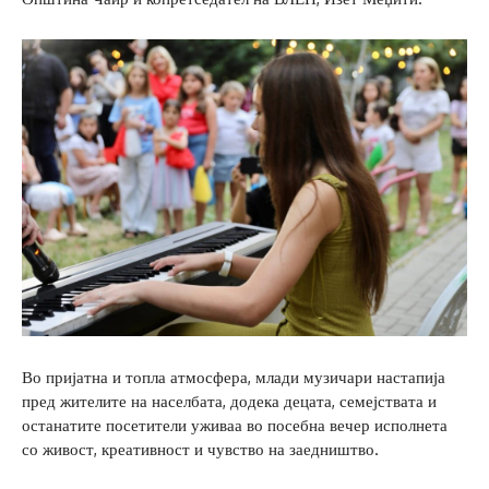
Во пријатна и топла атмосфера, млади музичари настапија
пред жителите на населбата, додека децата, семејствата и
останатите посетители уживаа во посебна вечер исполнета
со живост, креативност и чувство на заедништво.