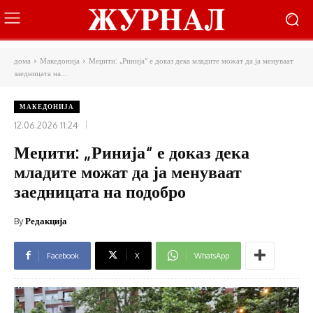
дома
Македонија
Меџити: „Ринија“ е доказ дека младите можат да ја менуваат
заедницата на...
МАКЕДОНИЈА
12.06.2026 11:24
Меџити: „Ринија“ е доказ дека
младите можат да ја менуваат
заедницата на подобро
By
Редакција
Facebook
X
WhatsApp