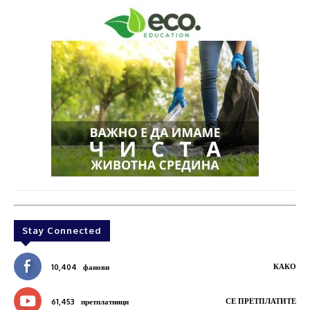
Stay Connected
КАКО
10,404
фанови
СЕ ПРЕТПЛАТИТЕ
61,453
претплатници