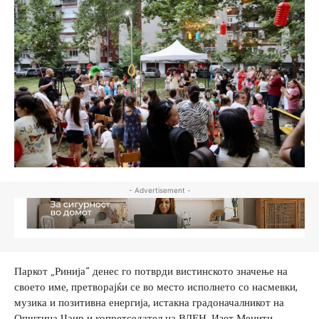
- Advertisement -
Паркот „Ринија“ денес го потврди вистинското значење на
своето име, претворајќи се во место исполнето со насмевки,
музика и позитивна енергија, истакна градоначалникот на
Општина Чаир и копретседател на ВЛЕН, Изет Меџити.