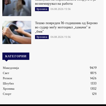
вознемирувал на работа
06.08.2026 15:56
Хроника
Тешко повреден 16-годишник од Берово
во судир меѓу мотоцикл „хамачи“ и
„бмв“
06.08.2026 15:56
Хроника
КАТЕГОРИИ
Македонија
9479
Свет
1875
Регион
1426
Шоубиз
1333
Хроника
1302
Спорт
1211