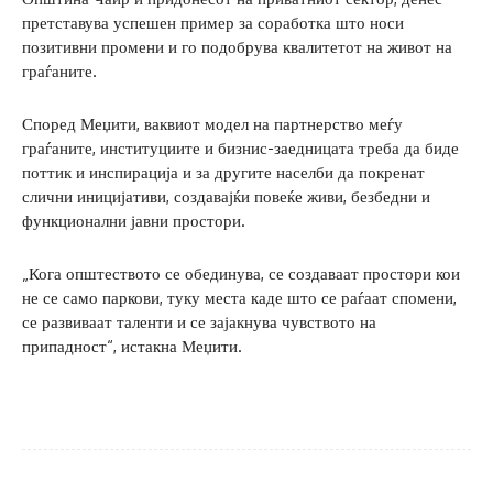
претставува успешен пример за соработка што носи
позитивни промени и го подобрува квалитетот на живот на
граѓаните.
Според Меџити, ваквиот модел на партнерство меѓу
граѓаните, институциите и бизнис-заедницата треба да биде
поттик и инспирација и за другите населби да покренат
слични иницијативи, создавајќи повеќе живи, безбедни и
функционални јавни простори.
„Кога општеството се обединува, се создаваат простори кои
не се само паркови, туку места каде што се раѓаат спомени,
се развиваат таленти и се зајакнува чувството на
припадност“, истакна Меџити.