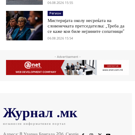
06.08.2026 15:55
Регион
Мистеријата околу несреќата на
словенечката претседателка: „Треба да
се каже кои биле нејзините сопатници“
06.08.2026 15:54
- Advertisement -
Журнал .мк
независен информативен портал
Адреса: 8 Ударна Бригада 20б, Скопје