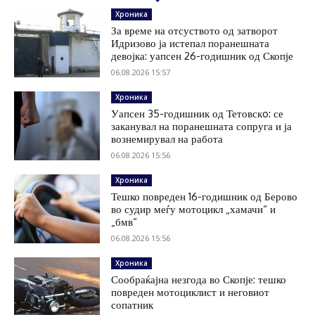
Хроника
За време на отсуството од затворот
Идризово ја истепал поранешната
девојка: уапсен 26-годишник од Скопје
06.08.2026 15:57
Хроника
Уапсен 35-годишник од Тетовскo: се
заканувал на поранешната сопруга и ја
вознемирувал на работа
06.08.2026 15:56
Хроника
Тешко повреден 16-годишник од Берово
во судир меѓу мотоцикл „хамачи“ и
„бмв“
06.08.2026 15:56
Хроника
Сообраќајна незгода во Скопје: тешко
повреден мотоциклист и неговиот
сопатник