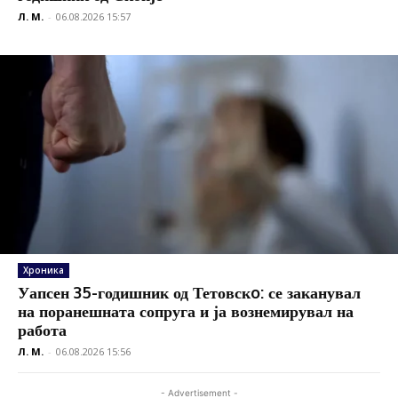
Л. М.
-
06.08.2026 15:57
Хроника
Уапсен 35-годишник од Тетовскo: се заканувал
на поранешната сопруга и ја вознемирувал на
работа
Л. М.
-
06.08.2026 15:56
- Advertisement -