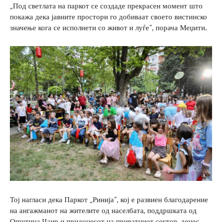
„Под светлата на паркот се создаде прекрасен момент што
покажа дека јавните простори го добиваат своето вистинско
значење кога се исполнети со живот и луѓе“, порача Меџити.
Тој нагласи дека Паркот „Ринија“, кој е развиен благодарение
на ангажманот на жителите од населбата, поддршката од
Општина Чаир и придонесот на приватниот сектор, денес