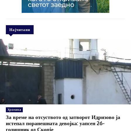
Најчитани
Хроника
За време на отсуството од затворот Идризово ја
истепал поранешната девојка: уапсен 26-
годишник од Скопје