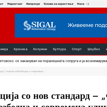
акт
Маркетинг
Импресум
Услови за користење
Мапа
омија
Хроника
Колумни
Култура
Спорт
Шоубиз
товскo: се заканувал на поранешната сопруга и ја вознемирува
а здравство се сретна со претставници на ХЕМА-ОНКО
ад“ станува побезбедна и современа...
ција со нов стандард – 
езбедна и современа ули