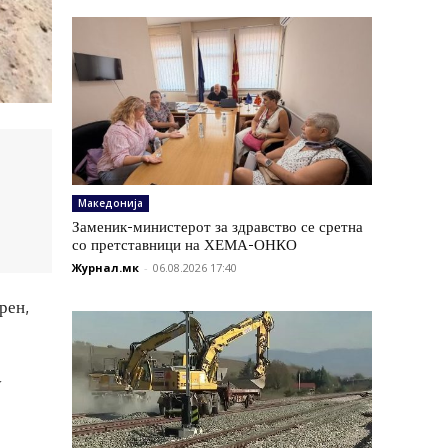
Македонија
Заменик-министерот за здравство се сретна
со претставници на ХЕМА-ОНКО
Журнал.мк
-
06.08.2026 17:40
рен,
у