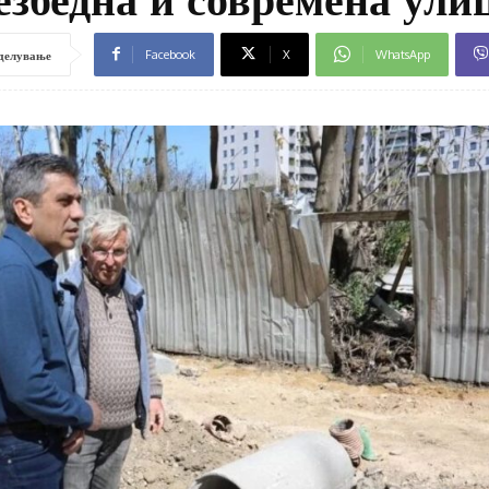
Facebook
X
WhatsApp
делување