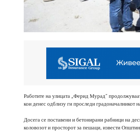
Работите на улицата „Ферид Мурад“ продолжуваат 
кои денес одблизу ги проследи градоначалникот н
Досега се поставени и бетонирани рабници на десн
коловозот и просторот за пешаци, извести Општин