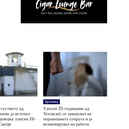
Хроника
тсуството од
Уапсен 35-годишник од
зово ја истепал
Тетовскo: се заканувал на
евојка: уапсен 26-
поранешната сопруга и ја
Скопје
вознемирувал на работа