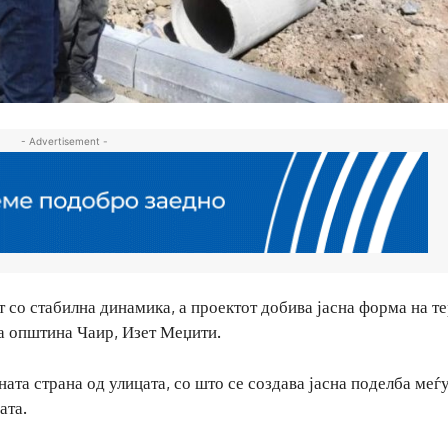
- Advertisement -
со стабилна динамика, а проектот добива јасна форма на те
а општина Чаир, Изет Меџити.
ата страна од улицата, со што се создава јасна поделба меѓ
ата.