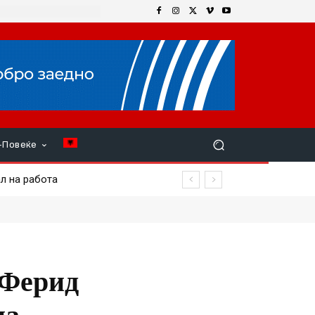
+Повеќе
л на работа
„Ферид
ца