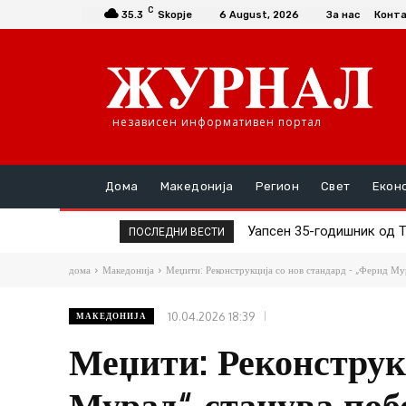
C
35.3
Skopje
6 August, 2026
За нас
Конт
независен информативен портал
Дома
Македонија
Регион
Свет
Екон
Уапсен 35-годишник од Те
Заменик-министерот з
ПОСЛЕДНИ ВЕСТИ
дома
Македонија
Меџити: Реконструкција со нов стандард - „Ферид Мур
10.04.2026 18:39
МАКЕДОНИЈА
Меџити: Реконструк
Мурад“ станува поб