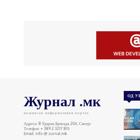
Журнал .мк
ОД У
независен информативен портал
Адреса: 8 Ударна Бригада 20б, Скопје
Телефон: + 389 2 3217 815
Email: info @ zurnal.mk