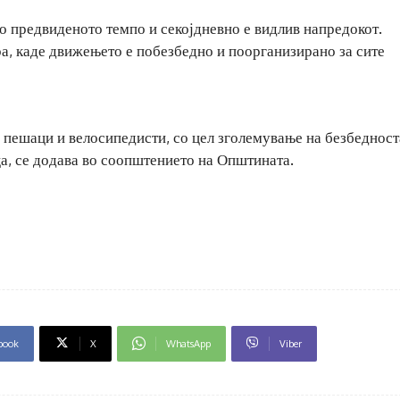
со предвиденото темпо и секојдневно е видлив напредокот.
, каде движењето е побезбедно и поорганизирано за сите
а пешаци и велосипедисти, со цел зголемување на безбедност
а, се додава во соопштението на Општината.
book
X
WhatsApp
Viber