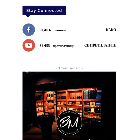
Stay Connected
КАКО
10,404
фанови
СЕ ПРЕТПЛАТИТЕ
61,453
претплатници
- Advertisement -