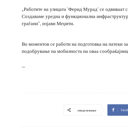
„Работите на улицата ‘Ферид Мурад’ се одвиваат 
Создаваме уредна и функционална инфраструктура
граѓани“, изјави Меџити.
Во моментов се работи на подготовка на патеки з
подобрување на мобилноста на оваа сообраќајниц
…
Face
споделување