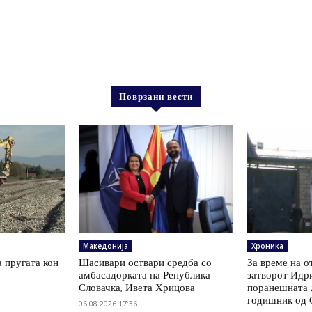
Поврзани вести
Македонија
Хроника
а пругата кон
Шасивари оствари средба со
За време на о
амбасадорката на Република
затворот Идри
Словачка, Ивета Хрицова
поранешната д
годишник од 
06.08.2026 17:36