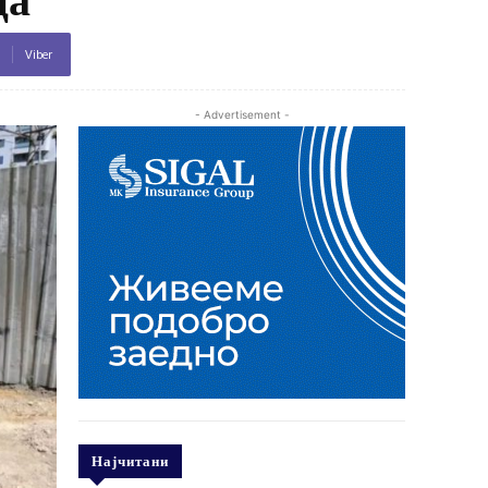
Viber
- Advertisement -
Најчитани