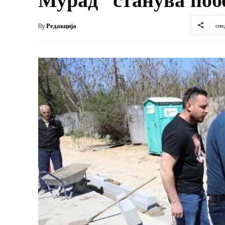
By
Редакција
спо