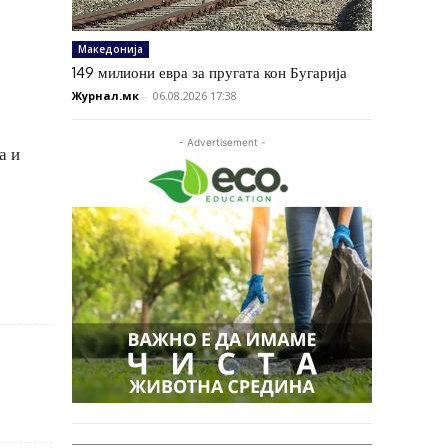
Македонија
149 милиони евра за пругата кон Бугарија
Журнал.мк
-
06.08.2026 17:38
- Advertisement -
а и