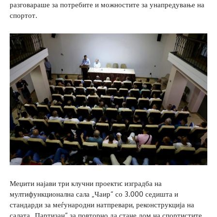
разговараше за потребите и можностите за унапредување на
спортот.
Меџити најави три клучни проекти: изградба на
мултифункционална сала „Чаир“ со 3.000 седишта и
стандарди за меѓународни натпревари, реконструкција на
салата „Партизан“ за повторно да стане дом на спортистите,