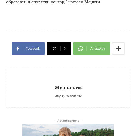
образовен и спортски центар,“ нагласи Меџити.
Facebook
X
WhatsApp
Журнал.мк
https://zurnal.mk
- Advertisement -