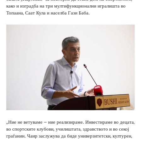
како и изградба на три мултифункционални игралишта во
Топаана, Саат Кула и населба Гази Баба.
,,Ние не ветуваме – ние реализираме. Инвестираме во децата,
во спортските клубови, училиштата, здравството и во секој
граѓанин. Чаир заслужува да биде универзитетски, културен,