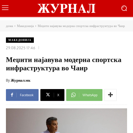
дома
Македонија
Меџити најавува модерна спортска инфраструктура во Чаир
МАКЕДОНИЈА
29.08.2025 17:46
Меџити најавува модерна спортска
инфраструктура во Чаир
By
Журнал.мк
Facebook
X
WhatsApp