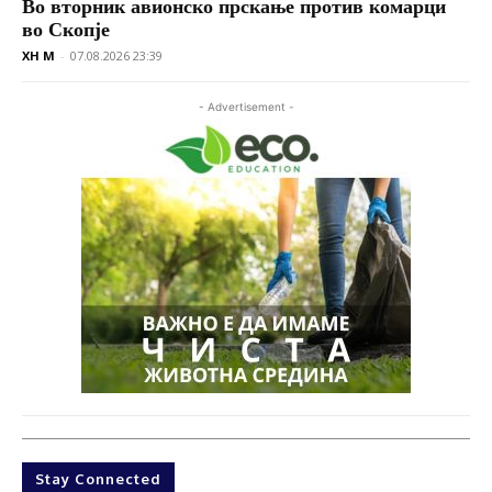
Во вторник авионско прскање против комарци
во Скопје
XH M
-
07.08.2026 23:39
- Advertisement -
Stay Connected