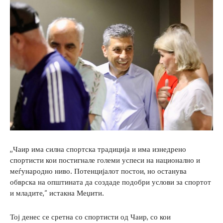
,,Чаир има силна спортска традиција и има изнедрено
спортисти кои постигнале големи успеси на национално и
меѓународно ниво. Потенцијалот постои, но останува
обврска на општината да создаде подобри услови за спортот
и младите,“ истакна Меџити.
Тој денес се сретна со спортисти од Чаир, со кои