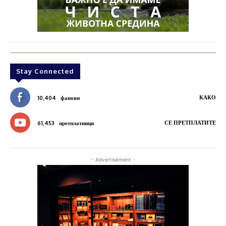
Stay Connected
КАКО
10,404
фанови
СЕ ПРЕТПЛАТИТЕ
61,453
претплатници
- Advertisement -