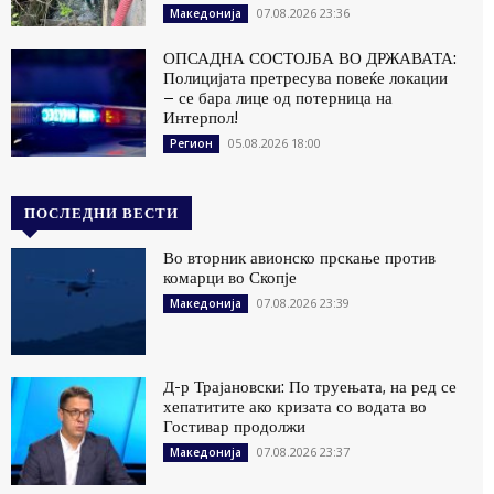
07.08.2026 23:36
Македонија
ОПСАДНА СОСТОЈБА ВО ДРЖАВАТА:
Полицијата претресува повеќе локации
– се бара лице од потерница на
Интерпол!
05.08.2026 18:00
Регион
ПОСЛЕДНИ ВЕСТИ
Во вторник авионско прскање против
комарци во Скопје
07.08.2026 23:39
Македонија
Д-р Трајановски: По труењата, на ред се
хепатитите ако кризата со водата во
Гостивар продолжи
07.08.2026 23:37
Македонија