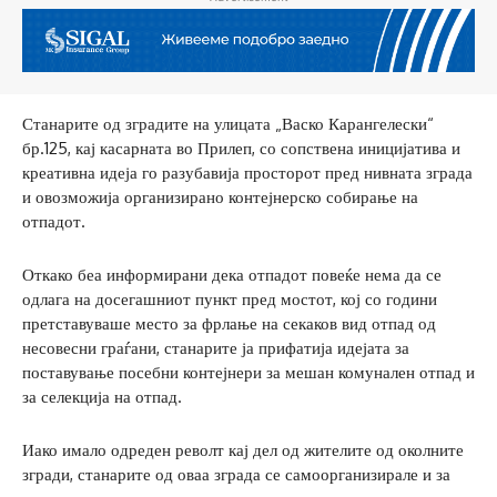
Станарите од зградите на улицата „Васко Карангелески“
бр.125, кај касарната во Прилеп, со сопствена иницијатива и
креативна идеја го разубавија просторот пред нивната зграда
и овозможија организирано контејнерско собирање на
отпадот.
Откако беа информирани дека отпадот повеќе нема да се
одлага на досегашниот пункт пред мостот, кој со години
претставуваше место за фрлање на секаков вид отпад од
несовесни граѓани, станарите ја прифатија идејата за
поставување посебни контејнери за мешан комунален отпад и
за селекција на отпад.
Иако имало одреден револт кај дел од жителите од околните
згради, станарите од оваа зграда се самоорганизирале и за