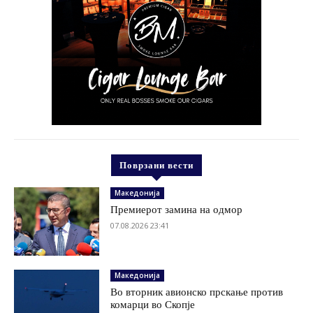
Поврзани вести
Македонија
Премиерот замина на одмор
07.08.2026 23:41
Македонија
Во вторник авионско прскање против
комарци во Скопје