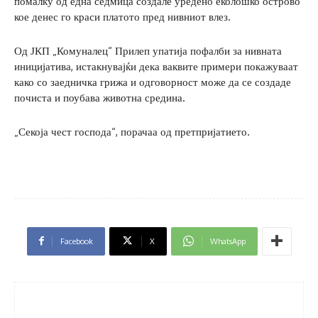
помалку од една седмица создале уредено еколошко острово
кое денес го краси платото пред нивниот влез.
Од ЈКП „Комуналец“ Прилеп упатија пофалби за нивната
иницијатива, истакнувајќи дека ваквите примери покажуваат
како со заедничка грижа и одговорност може да се создаде
почиста и поубава животна средина.
„Секоја чест господа“, порачаа од претпријатието.
Facebook
X
WhatsApp