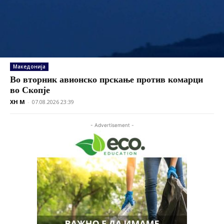
Македонија
Во вторник авионско прскање против комарци
во Скопје
XH M
-
07.08.2026 23:39
- Advertisement -