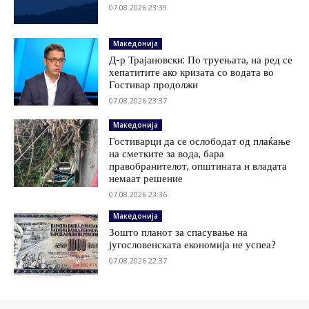
07.08.2026 23:39
Македонија
Д-р Трајановски: По труењата, на ред се
хепатитите ако кризата со водата во
Гостивар продолжи
07.08.2026 23:37
Македонија
Гостиварци да се ослободат од плаќање
на сметките за вода, бара
правобранителот, општината и владата
немаат решение
07.08.2026 23:36
Македонија
Зошто планот за спасување на
југословенската економија не успеа?
07.08.2026 22:37