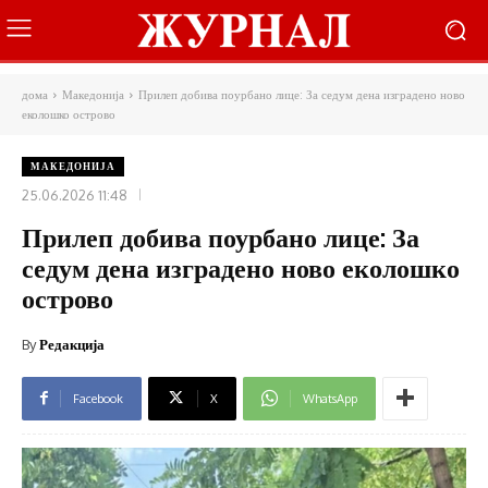
дома
Македонија
Прилеп добива поурбано лице: За седум дена изградено ново
еколошко острово
МАКЕДОНИЈА
25.06.2026 11:48
Прилеп добива поурбано лице: За
седум дена изградено ново еколошко
острово
By
Редакција
Facebook
X
WhatsApp