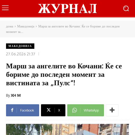
дома
Македонија
Марш за ангелите во Кочани: Ќе се бориме до последен
момент за...
МАКЕДОНИЈА
27.06.2026 21:37
Марш за ангелите во Кочани: Ќе се
бориме до последен момент за
вистината за „Пулс“!
By
XH M
Facebook
X
WhatsApp