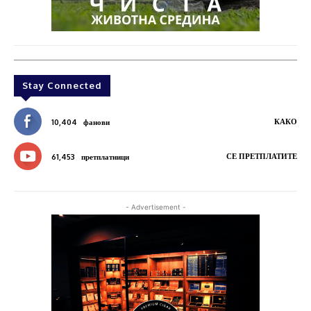
Stay Connected
КАКО
10,404
фанови
СЕ ПРЕТПЛАТИТЕ
61,453
претплатници
- Advertisement -