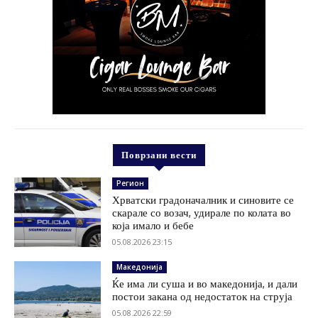
Поврзани вести
Регион
Хрватски градоначалник и синовите се
скарале со возач, удирале по колата во
која имало и бебе
05.08.2026 23:15
Македонија
Ќе има ли суша и во македонија, и дали
постои закана од недостаток на струја
05.08.2026 22:59