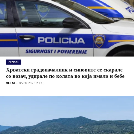
Регион
Хрватски градоначалник и синовите се скарале
со возач, удирале по колата во која имало и бебе
XH M
-
05.08.2026 23:15