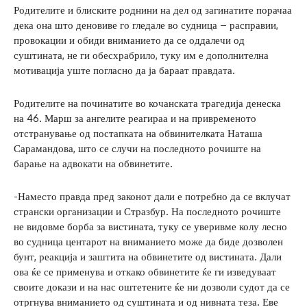
Родителите и блиските роднини на дел од загинатите порачаа
дека она што деновиве го гледале во судница – расправии,
провокации и обиди вниманието да се оддалечи од
суштината, не ги обесхрабрило, туку им е дополнителна
мотивација уште погласно да ја бараат правдата.
Родителите на починатите во кочанската трагедија денеска
на 46. Марш за ангелите реагираа и на привременото
отстранување од постапката на обвинителката Наташа
Сарамандова, што се случи на последното рочиште на
барање на адвокати на обвинетите.
-Наместо правда пред законот дали е потребно да се вклучат
странски организации и Стразбур. На последното рочиште
не видовме борба за вистината, туку се уверивме колу лесно
во судница центарот на вниманието може да биде дозволен
бунт, реакција и заштита на обвинетите од вистината. Дали
ова ќе се применува и откако обвинетите ќе ги изведуваат
своите докази и на нас оштетените ќе ни дозволи судот да се
отргнува вниманието од суштината и од нивната теза. Еве