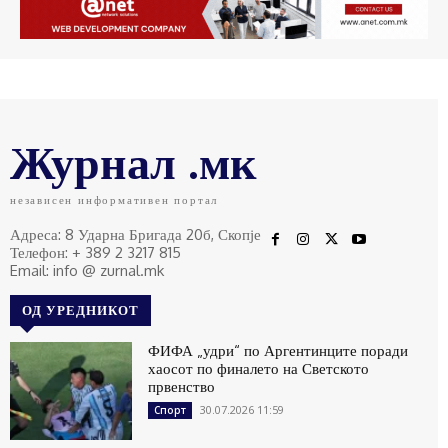
Журнал .мк
независен информативен портал
Адреса: 8 Ударна Бригада 20б, Скопје
Телефон: + 389 2 3217 815
Email: info @ zurnal.mk
ОД УРЕДНИКОТ
ФИФА „удри“ по Аргентинците поради
хаосот по финалето на Светското
првенство
30.07.2026 11:59
Спорт