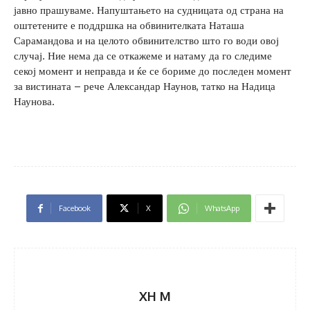
јавно прашуваме. Напуштањето на судницата од страна на
оштетените е поддршка на обвинителката Наташа
Сарамандова и на целото обвинителство што го води овој
случај. Ние нема да се откажеме и натаму да го следиме
секој момент и неправда и ќе се бориме до последен момент
за вистината – рече Александар Наунов, татко на Надица
Наунова.
Facebook
X
WhatsApp
XH M