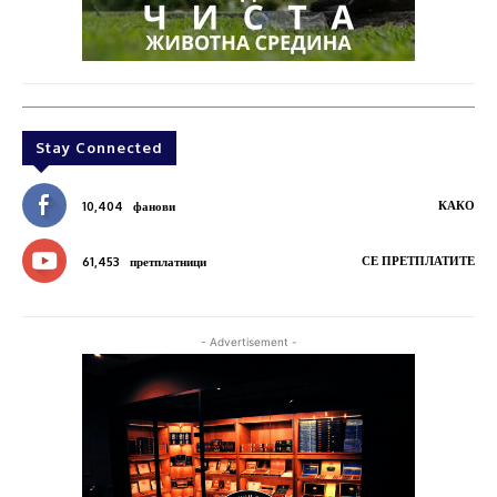
Stay Connected
КАКО
10,404
фанови
СЕ ПРЕТПЛАТИТЕ
61,453
претплатници
- Advertisement -