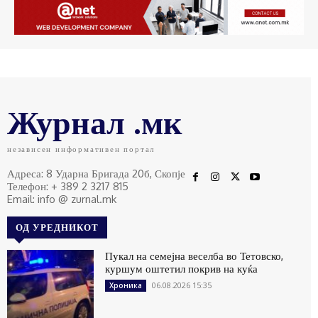
Журнал .мк
независен информативен портал
Адреса: 8 Ударна Бригада 20б, Скопје
Телефон: + 389 2 3217 815
Email: info @ zurnal.mk
ОД УРЕДНИКОТ
Пукал на семејна веселба во Тетовско,
куршум оштетил покрив на куќа
06.08.2026 15:35
Хроника