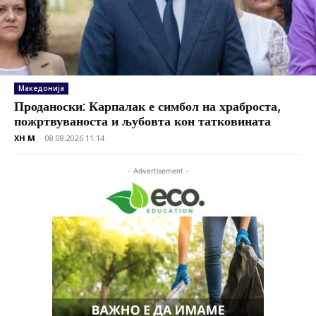
Македонија
Проданоски: Карпалак е симбол на храброста,
пожртвуваноста и љубовта кон татковината
XH M
-
08.08.2026 11:14
- Advertisement -