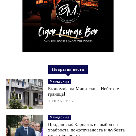
Поврзани вести
Македонија
Економија на Мицкоски – Небото е
граница!
08.08.2026 11:32
Македонија
Проданоски: Карпалак е симбол на
храброста, пожртвуваноста и љубовта
кон татковината