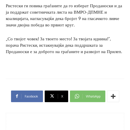
Ристески ги повика граѓаните да го изберат Проданоски и да
ја поддржат советничката листа на ВМРО-ДПМНЕ и
коалицијата, нагласувајќи дека бројот 9 на гласачкото ливче
значи двојна победа во првиот круг.
„Со твојот човек! За твоето место! За твојата иднина!“,
порача Ристески, истакнувајќи дека поддршката за
Проданоски е за доброто на граѓаните и развојот на Прилеп.
Facebook
X
WhatsApp