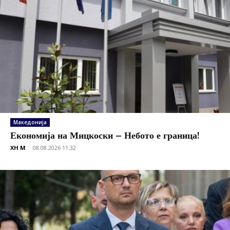
Македонија
Економија на Мицкоски – Небото е граница!
XH M
-
08.08.2026 11:32