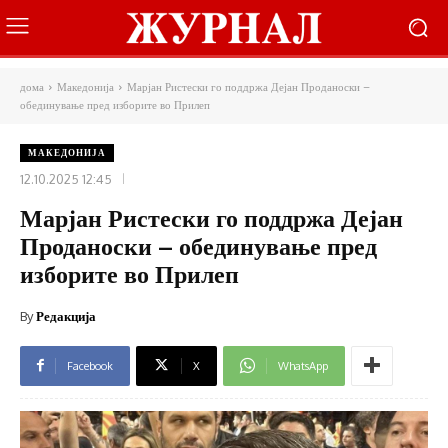
дома
Македонија
Марјан Ристески го поддржа Дејан Проданоски –
обединување пред изборите во Прилеп
МАКЕДОНИЈА
12.10.2025 12:45
Марјан Ристески го поддржа Дејан
Проданоски – обединување пред
изборите во Прилеп
By
Редакција
Facebook
X
WhatsApp