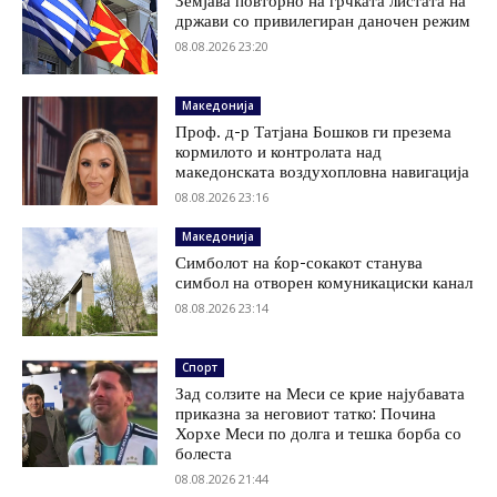
Земјава повторно на грчката листата на
држави со привилегиран даночен режим
08.08.2026 23:20
Македонија
Проф. д-р Татјана Бошков ги презема
кормилото и контролата над
македонската воздухопловна навигација
08.08.2026 23:16
Македонија
Симболот на ќор-сокакот станува
симбол на отворен комуникациски канал
08.08.2026 23:14
Спорт
Зад солзите на Меси се крие најубавата
приказна за неговиот татко: Почина
Хорхе Меси по долга и тешка борба со
болеста
08.08.2026 21:44