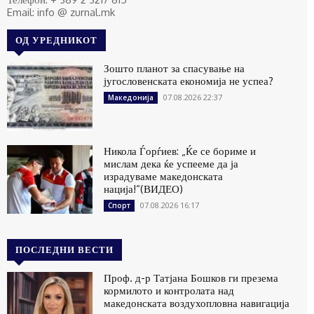
Email: info @ zurnal.mk
ОД УРЕДНИКОТ
Зошто планот за спасување на
југословенската економија не успеа?
07.08.2026 22:37
Македонија
Никола Ѓорѓиев: „Ќе се бориме и
мислам дека ќе успееме да ја
израдуваме македонската
нација!“(ВИДЕО)
07.08.2026 16:17
Спорт
ПОСЛЕДНИ ВЕСТИ
Проф. д-р Татјана Бошков ги презема
кормилото и контролата над
македонската воздухопловна навигација