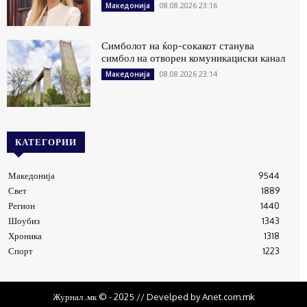
08.08.2026 23:16
Македонија
Симболот на ќор-сокакот станува
симбол на отворен комуникациски канал
08.08.2026 23:14
Македонија
КАТЕГОРИИ
Македонија
9544
Свет
1889
Регион
1440
Шоубиз
1343
Хроника
1318
Спорт
1223
Журнал .мк © - 2025 // Develped by Anet.com.mk