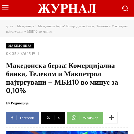
дома
Македонија
Македонска берза: Комерцијална банка, Телеком и Макпетрол
најтргувани – МБИ10 во минус...
МАКЕДОНИЈА
08.05.2026 15:19
Македонска берза: Комерцијална
банка, Телеком и Макпетрол
најтргувани – МБИ10 во минус за
0,10%
By
Редакција
Facebook
X
WhatsApp