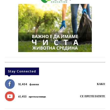
Stay Connected
КАКО
10,404
фанови
СЕ ПРЕТПЛАТИТЕ
61,453
претплатници