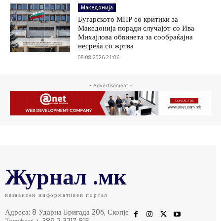
Македонија
Бугарското МНР со критики за
Македонија поради случајот со Ива
Михајлова обвинета за сообраќајна
несреќа со жртва
08.08.2026 21:06
- Advertisement -
Журнал .мк
независен информативен портал
Адреса: 8 Ударна Бригада 20б, Скопје
Телефон: + 389 2 3217 815