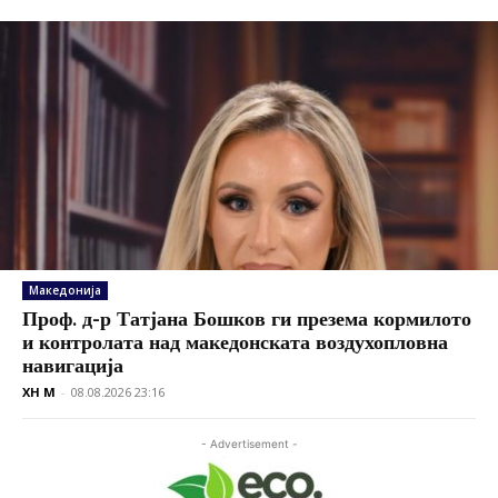
Македонија
Проф. д-р Татјана Бошков ги презема кормилото
и контролата над македонската воздухопловна
навигација
XH M
-
08.08.2026 23:16
- Advertisement -