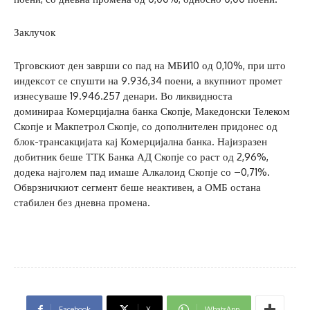
Заклучок
Трговскиот ден заврши со пад на МБИ10 од 0,10%, при што
индексот се спушти на 9.936,34 поени, а вкупниот промет
изнесуваше 19.946.257 денари. Во ликвидноста
доминираа Комерцијална банка Скопје, Македонски Телеком
Скопје и Макпетрол Скопје, со дополнителен придонес од
блок-трансакцијата кај Комерцијална банка. Најизразен
добитник беше ТТК Банка АД Скопје со раст од 2,96%,
додека најголем пад имаше Алкалоид Скопје со –0,71%.
Обврзничкиот сегмент беше неактивен, а ОМБ остана
стабилен без дневна промена.
Facebook
X
WhatsApp