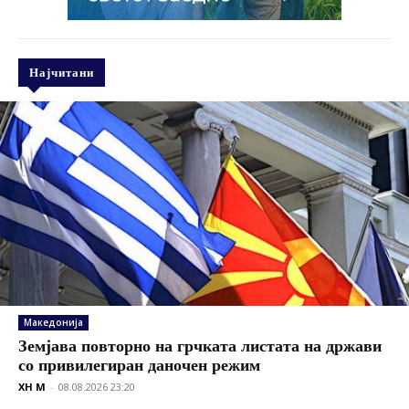
Најчитани
Македонија
Земјава повторно на грчката листата на држави
со привилегиран даночен режим
XH M
-
08.08.2026 23:20