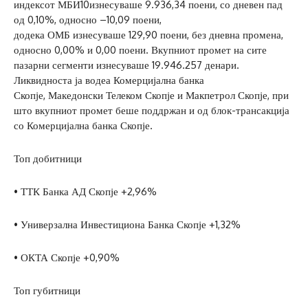
индексот МБИ10изнесуваше 9.936,34 поени, со дневен пад
од 0,10%, односно –10,09 поени,
додека ОМБ изнесуваше 129,90 поени, без дневна промена,
односно 0,00% и 0,00 поени. Вкупниот промет на сите
пазарни сегменти изнесуваше 19.946.257 денари.
Ликвидноста ја водеа Комерцијална банка
Скопје, Македонски Телеком Скопје и Макпетрол Скопје, при
што вкупниот промет беше поддржан и од блок-трансакција
со Комерцијална банка Скопје.
Топ добитници
• ТТК Банка АД Скопје +2,96%
• Универзална Инвестициона Банка Скопје +1,32%
• ОКТА Скопје +0,90%
Топ губитници