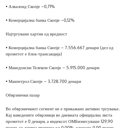
• Алкалоид Скопје –0,71%
• Комерцијална банка Скопје –0,12%
Најтргувани хартии од вредност
• Комерцијална банка Скопје – 7.556.667 денари (дел од
прометот е блок-трансакција)
• Македонски Телеком Скопје – 5.915.000 денари
• Макпетрол Скопје – 3.728.700 денари
Обврзнички пазар
Во обврзничкиот сегмент не е прикажано активно тргување.
Кај наведените обврзници во дневната официјална листа
прометот е 0 денари, а индексот ОМБизнесуваше 129,90
поени, со дневна промена од 0,00%, односно 0,00 поени.