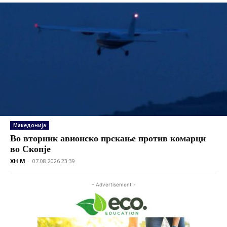
Македонија
Во вторник авионско прскање против комарци
во Скопје
XH M
-
07.08.2026 23:39
- Advertisement -