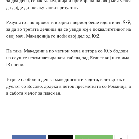
за два дена, сепак Македонија и преморена на овој меч успеа
да дојде до посакуваниот резултат.
Резултатот по првиот и вториот период беше идентичен 9-9,
за да во третата делница да се увиди кој е поквалитетниот на
овој меч. Македонија го доби овој дел од 10:2.
Па така, Македонија по четири меча е втора со 10.5 бодови
на сеуште некомплетираната табела, зад Египет кој што има
13 поени.
Утре е слободен ден за македонските кадети, в четврток е
дуелот со Косово, додека в петок пресметката со Романија, а
в сабота мечот за пласман.