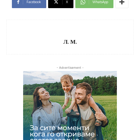
Facebook
X
WhatsApp
Л. М.
- Advertisement -