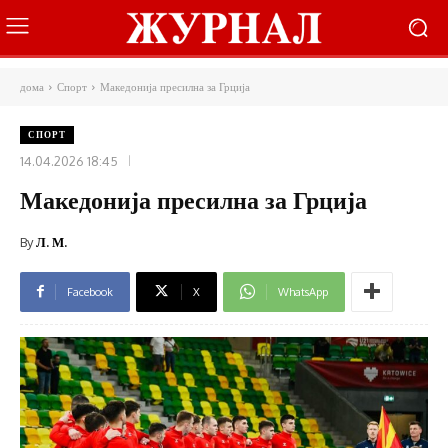
дома
Спорт
Македонија пресилна за Грција
СПОРТ
14.04.2026 18:45
Македонија пресилна за Грција
By
Л. М.
Facebook
X
WhatsApp