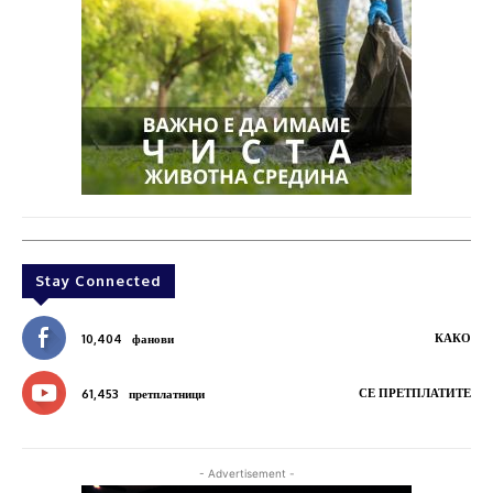
Stay Connected
КАКО
10,404
фанови
СЕ ПРЕТПЛАТИТЕ
61,453
претплатници
- Advertisement -