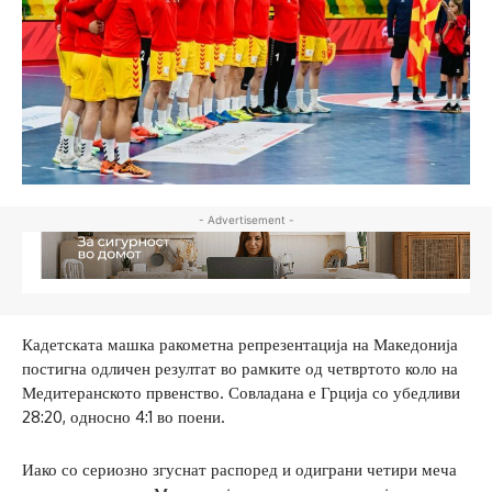
- Advertisement -
Кадетската машка ракометна репрезентација на Македонија
постигна одличен резултат во рамките од четвртото коло на
Медитеранското првенство. Совладана е Грција со убедливи
28:20, односно 4:1 во поени.
Иако со сериозно згуснат распоред и одиграни четири меча