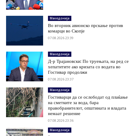
Македонија
Во вторник авионско прскање против
комарци во Скопје
07.08.2026 23:39
Македонија
Д-р Трајановски: По труењата, на ред се
хепатитите ако кризата со водата во
Гостивар продолжи
07.08.2026 23:37
Македонија
Гостиварци да се ослободат од плаќање
на сметките за вода, бара
правобранителот, општината и владата
немаат решение
07.08.2026 23:36
Македонија