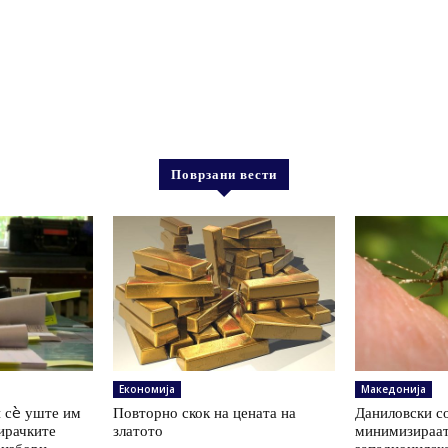
Поврзани вести
Економија
Македонија
 сè уште им
Повторно скок на цената на
Даниловски со
ирачките
златото
минимизираат