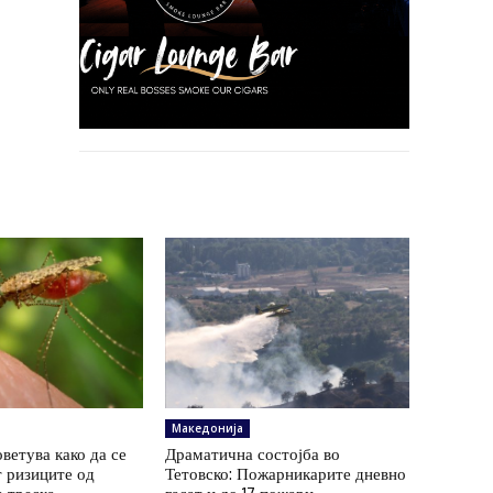
Македонија
ветува како да се
Драматична состојба во
 ризиците од
Тетовско: Пожарникарите дневно