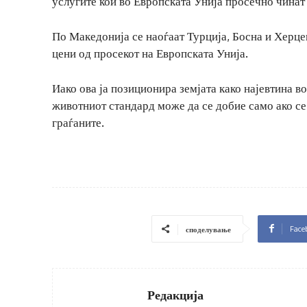
услугите кои во Европската Унија просечно чинат 
По Македонија се наоѓаат Турција, Босна и Херцег
цени од просекот на Европската Унија.
Иако ова ја позиционира земјата како најевтина в
животниот стандард може да се добие само ако се
граѓаните.
Face
споделување
Редакција