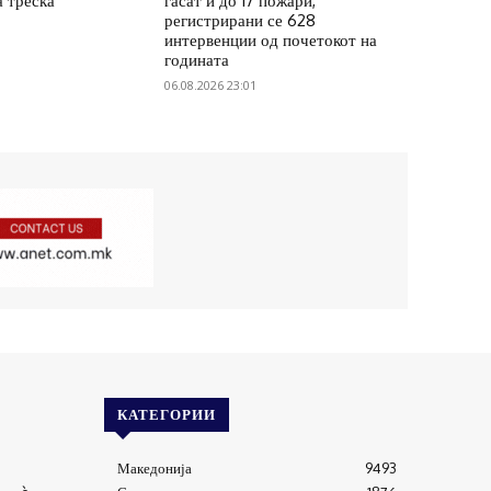
а треска
гасат и до 17 пожари,
регистрирани се 628
интервенции од почетокот на
годината
06.08.2026 23:01
КАТЕГОРИИ
Македонија
9493