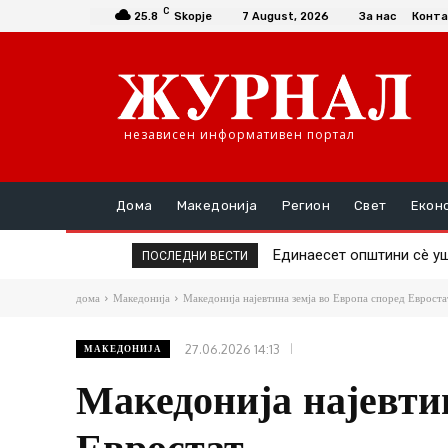
C
25.8
Skopje
7 August, 2026
За нас
Конта
независен информативен портал
Дома
Македонија
Регион
Свет
Екон
Единаесет општини сè уш
Повторно скок на цен
ПОСЛЕДНИ ВЕСТИ
дома
Македонија
Македонија најевтина земја во Европа според Евроста
27.06.2026 14:13
МАКЕДОНИЈА
Македонија најевти
Евростат