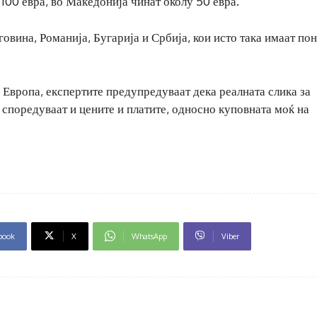
100 евра, во Македонија чинат околу 50 евра.
овина, Романија, Бугарија и Србија, кои исто така имаат по
о Европа, експертите предупредуваат дека реалната слика за
 споредуваат и цените и платите, односно куповната моќ на
book
X
WhatsApp
Viber