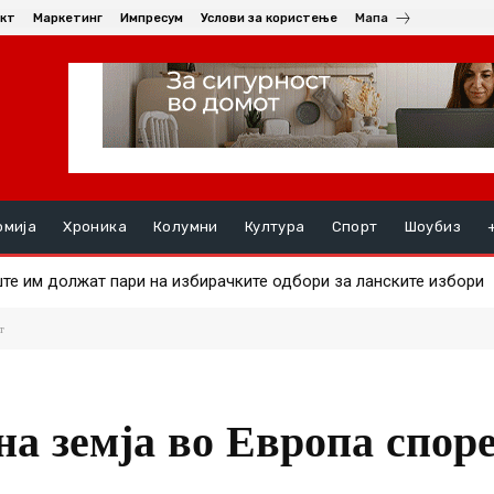
кт
Маркетинг
Импресум
Услови за користење
Мапа
омија
Хроника
Колумни
Култура
Спорт
Шоубиз
те им должат пари на избирачките одбори за ланските избори
ата на златото
т
на земја во Европа спор