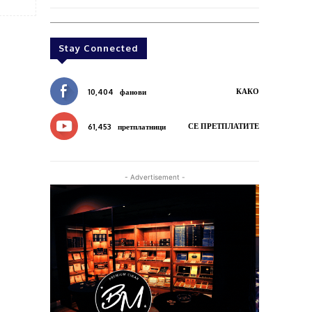
Stay Connected
КАКО
10,404
фанови
СЕ ПРЕТПЛАТИТЕ
61,453
претплатници
- Advertisement -