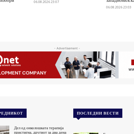
 избори
западнонилск
06.08.2026 23:07
06.08.2026 23:03
- Advertisement -
РЕДНИКОТ
ПОСЛЕДНИ ВЕСТИ
Дел од онколошката терапија
пристигна, другиот за два дена