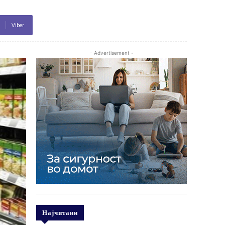
Viber
- Advertisement -
Најчитани