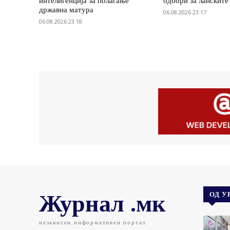
интелигенција за полагање
одбори за ланските
државна матура
06.08.2026 23:17
06.08.2026 23:18
Журнал .мк
ОД У
независен информативен портал