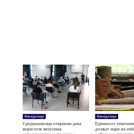
Македонија
Македонија
Средношколци откриени дека
Единаесет општини
користеле вештачка
должат пари на изб