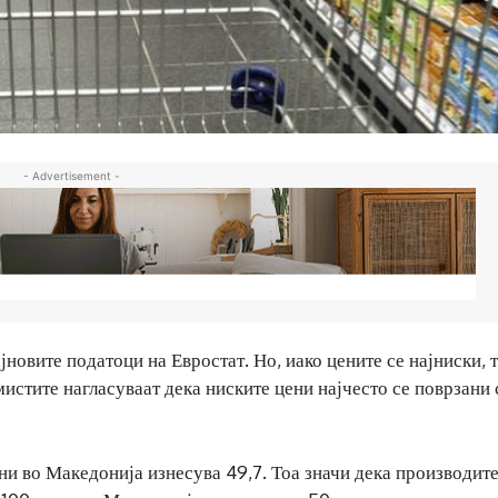
- Advertisement -
јновите податоци на Евростат. Но, иако цените се најниски, 
истите нагласуваат дека ниските цени најчесто се поврзани 
и во Македонија изнесува 49,7. Тоа значи дека производите