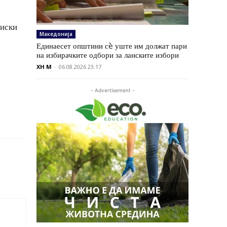
ниски
Македонија
Единаесет општини сè уште им должат пари
на избирачките одбори за ланските избори
XH M
-
06.08.2026 23:17
- Advertisement -