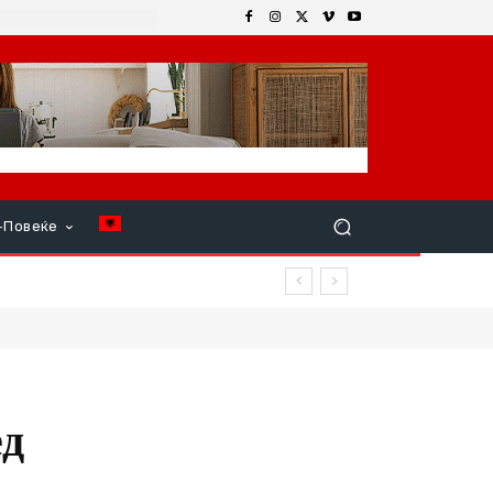
+Повеќе
ед