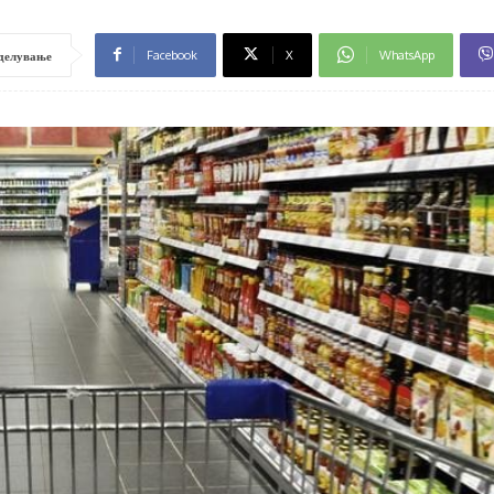
Facebook
X
WhatsApp
делување