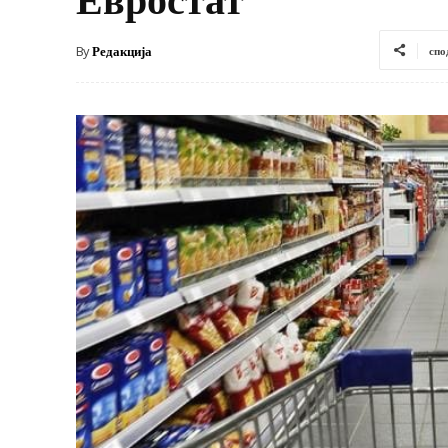
By
Редакција
спо