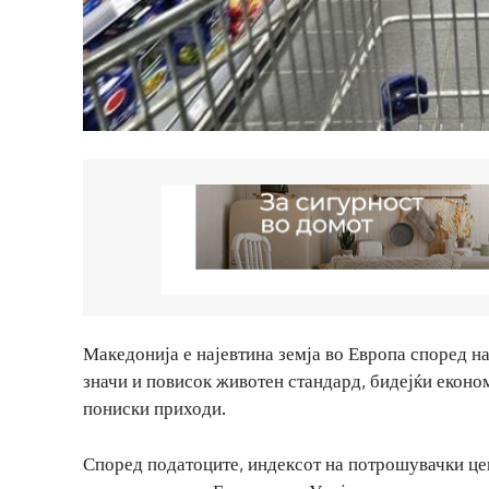
Македонија е најевтина земја во Европа според на
значи и повисок животен стандард, бидејќи економ
пониски приходи.
Според податоците, индексот на потрошувачки цен