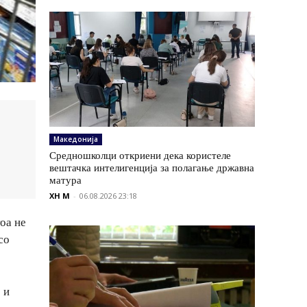
Македонија
Средношколци откриени дека користеле
вештачка интелигенција за полагање државна
матура
XH M
-
06.08.2026 23:18
тоа не
со
 и