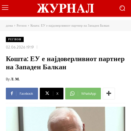
дома
Регион
Кошта: ЕУ е најдоверливиот партнер на Западен Балкан
РЕГИОН
02.06.2026 19:19
Кошта: ЕУ е најдоверливиот партнер
на Западен Балкан
By
Л. М.
Facebook
X
WhatsApp