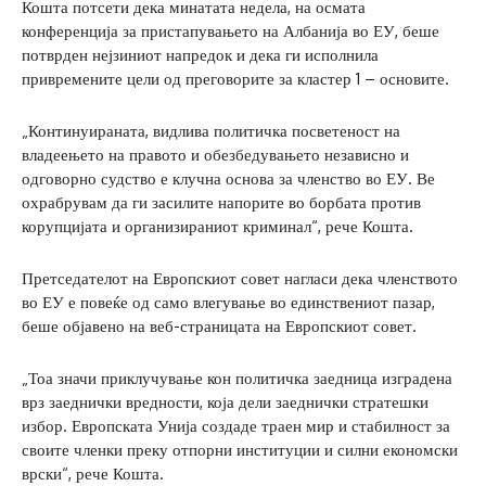
Кошта потсети дека минатата недела, на осмата
конференција за пристапувањето на Албанија во ЕУ, беше
потврден нејзиниот напредок и дека ги исполнила
привремените цели од преговорите за кластер 1 – основите.
„Континуираната, видлива политичка посветеност на
владеењето на правото и обезбедувањето независно и
одговорно судство е клучна основа за членство во ЕУ. Ве
охрабрувам да ги засилите напорите во борбата против
корупцијата и организираниот криминал“, рече Кошта.
Претседателот на Европскиот совет нагласи дека членството
во ЕУ е повеќе од само влегување во единствениот пазар,
беше објавено на веб-страницата на Европскиот совет.
„Тоа значи приклучување кон политичка заедница изградена
врз заеднички вредности, која дели заеднички стратешки
избор. Европската Унија создаде траен мир и стабилност за
своите членки преку отпорни институции и силни економски
врски“, рече Кошта.