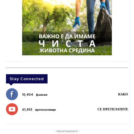
Stay Connected
КАКО
10,404
фанови
СЕ ПРЕТПЛАТИТЕ
61,453
претплатници
- Advertisement -