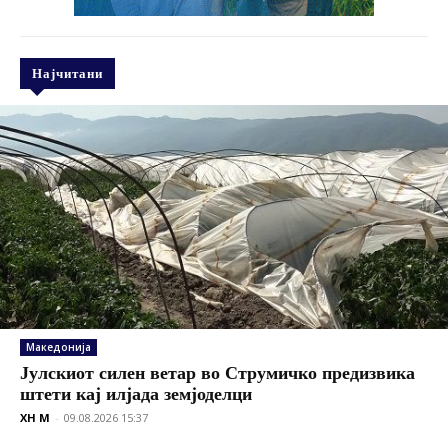
Најчитани
Македонија
Јулскиот силен ветар во Струмичко предизвика
штети кај илјада земјоделци
XH M
-
09.08.2026 15:37