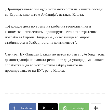
„Проширувањето им нуди исти можности на нашите соседи
во Европа, како што е Албанија“, истакна Кошта.
Тој додаде дека во време на глобална геополитичка и
економска неизвесност, „проширувањето е геостратешка
потреба за Европа“ бидејќи е „инвестиција во мирот,
стабилноста и безбедноста на континентот“.
Самитот ЕУ-Западен Балкан во петок во Тиват „ќе биде јасна
демонстрација на нашата решеност да ја унапредиме нашата
соработка и да го искористиме забрзувањето на
проширувањето на ЕУ“, рече Кошта.
Facebook
X
WhatsApp