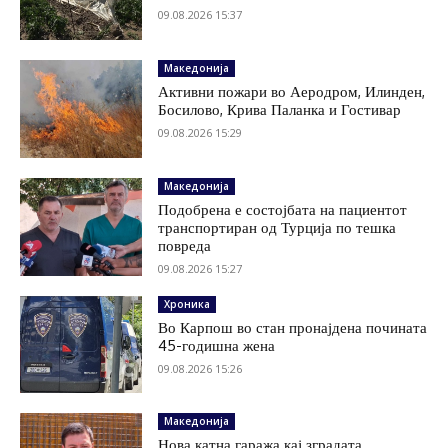
09.08.2026 15:37
Македонија
Активни пожари во Аеродром, Илинден,
Босилово, Крива Паланка и Гостивар
09.08.2026 15:29
Македонија
Подобрена е состојбата на пациентот
транспортиран од Турција по тешка
повреда
09.08.2026 15:27
Хроника
Во Карпош во стан пронајдена почината
45-годишна жена
09.08.2026 15:26
Македонија
Нова катна гаража кај зградата