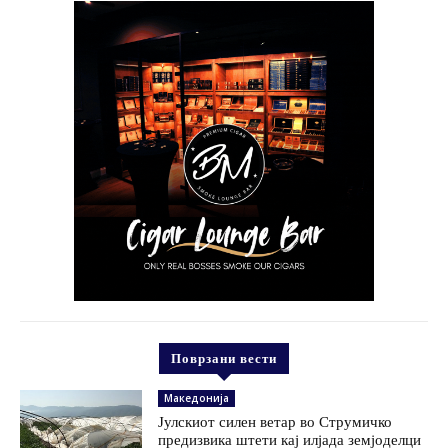
Поврзани вести
Македонија
Јулскиот силен ветар во Струмичко
предизвика штети кај илјада земјоделци