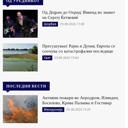
ОД УРЕДНИКОТ
Од Дојран до Охрид: Викенд во знакот
на Сергеј Ќетковиќ
05.08.2026 17:43
Шоубиз
Пресушуваат Рајна и Дунав, Европа се
соочува со катастрофални последици
05.08.2026 15:04
Свет
ПОСЛЕДНИ ВЕСТИ
Активни пожари во Аеродром, Илинден,
Босилово, Крива Паланка и Гостивар
09.08.2026 15:29
Македонија