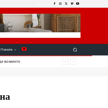
+Повеќе
де возилото
рна