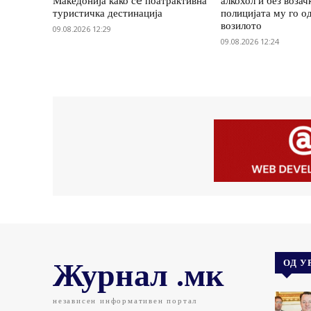
Македонија како сè поатрактивна
алкохол и без возач
туристичка дестинација
полицијата му го о
возилото
09.08.2026 12:29
09.08.2026 12:24
Журнал .мк
ОД У
независен информативен портал