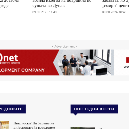
ка дозвола,
возила излегоа на површина по
забавата, но 
дзеде
сушата во Дунав
„смири“ цени
09.08.2026 11:40
09.08.2026 10:43
- Advertisement -
РЕДНИКОТ
ПОСЛЕДНИ ВЕСТИ
Николоски: На барање на
дијаспората ја воведовме