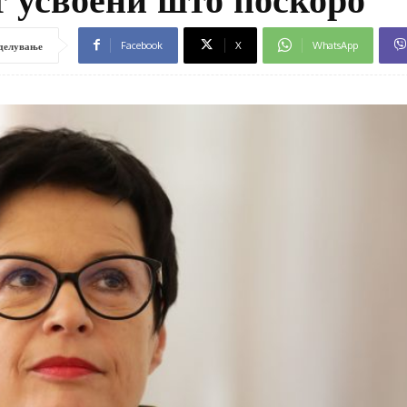
Facebook
X
WhatsApp
делување