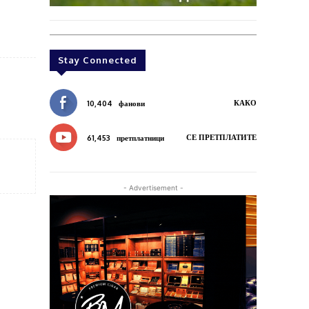
Stay Connected
КАКО
10,404
фанови
СЕ ПРЕТПЛАТИТЕ
61,453
претплатници
- Advertisement -