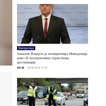
Македонија
Јамалов: Владата ја позиционира Македонија
како сè поатрактивна туристичка
дестинација
XH M
-
09.08.2026 12:29