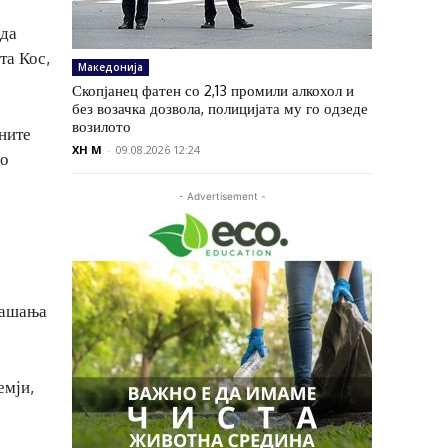
 да
та Кос,
Македонија
Скопјанец фатен со 2,13 промили алкохол и
без возачка дозвола, полицијата му го одзеде
возилото
ните
XH M
-
09.08.2026 12:24
со
- Advertisement -
рашања
емји,