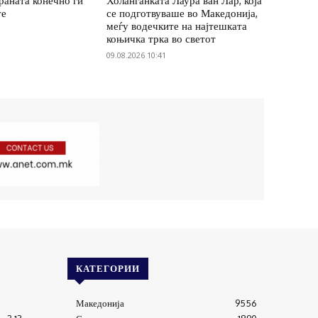
храната конечно ги
Холанѓанката Лаура ван Лар, која
те
се подготвуваше во Македонија,
меѓу водечките на најтешката
коњичка трка во светот
09.08.2026 10:41
КАТЕГОРИИ
Македонија
9556