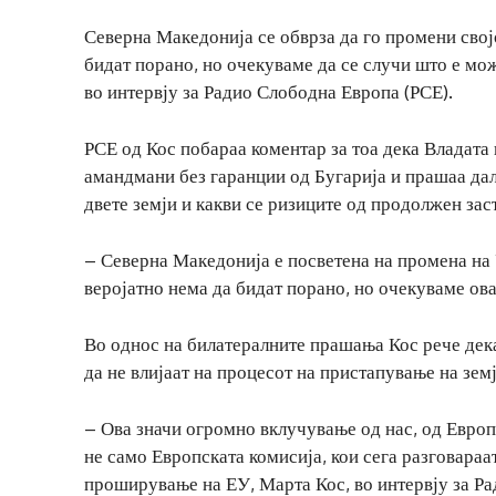
Северна Македонија се обврза да го промени својо
бидат порано, но очекуваме да се случи што е мо
во интервју за Радио Слободна Европа (РСЕ).
РСЕ од Кос побараа коментар за тоа дека Владата
амандмани без гаранции од Бугарија и прашаа да
двете земји и какви се ризиците од продолжен зас
– Северна Македонија е посветена на промена на 
веројатно нема да бидат порано, но очекуваме ова
Во однос на билатералните прашања Кос рече дек
да не влијаат на процесот на пристапување на зем
– Ова значи огромно вклучување од нас, од Европс
не само Европската комисија, кои сега разговараат
проширување на ЕУ, Марта Кос, во интервју за Р