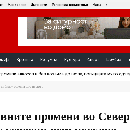
кт
Маркетинг
Импресум
Услови за користење
Мапа
омија
Хроника
Колумни
Култура
Спорт
Шоубиз
 промили алкохол и без возачка дозвола, полицијата му го одзе
ници и возила излегоа на површина по сушата во Дунав
 да бидат усвоени што поскоро
авните промени во Севе
т усвоени што поскоро