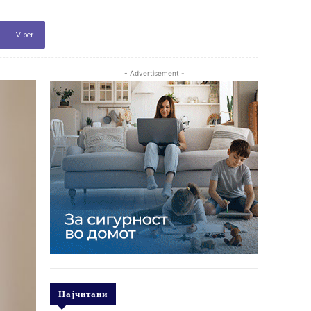
Viber
- Advertisement -
Најчитани