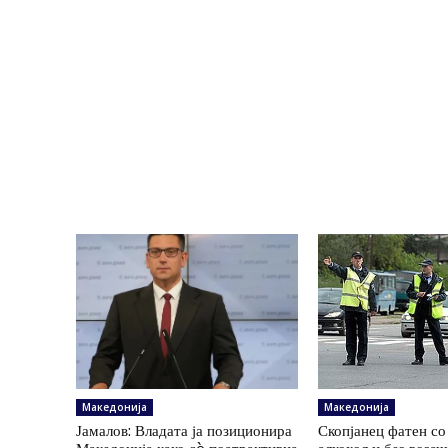
Македонија
Македонија
Јамалов: Владата ја позиционира
Скопјанец фатен со