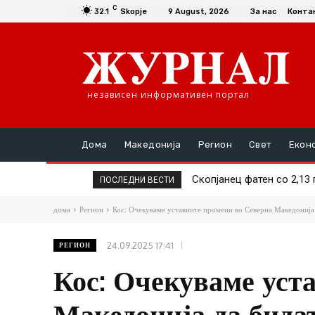
C
32.1
Skopje
9 August, 2026
За нас
Конта
независен информативен портал
Дома
Македонија
Регион
Свет
Екон
Скопјанец фатен со 2,13
Тела на хитлерови вој
ПОСЛЕДНИ ВЕСТИ
дома
Регион
Кос: Очекуваме уставните промени во Северна Македонија
24.09.2025 17:41
РЕГИОН
Кос: Очекуваме уст
Македонија да бида