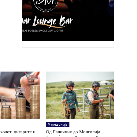
Македонија
холот, цигарите и
Од Галичник до Монголија –