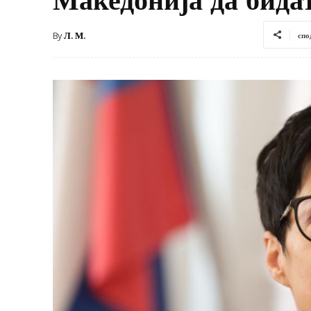
By
Л. М.
спо