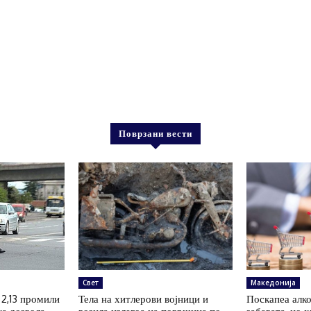
Поврзани вести
Свет
Македонија
 2,13 промили
Тела на хитлерови војници и
Поскапеа алко