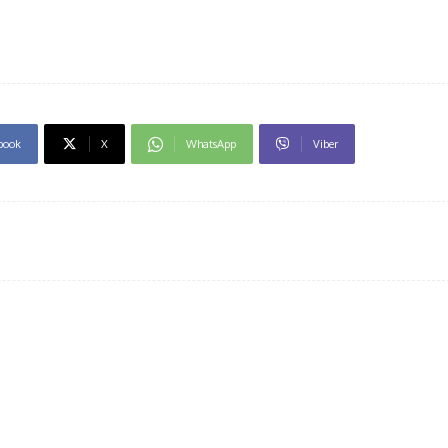
book
X
WhatsApp
Viber