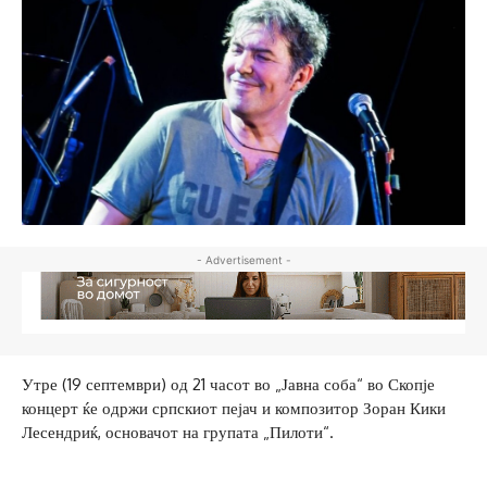
- Advertisement -
Утре (19 септември) од 21 часот во „Јавна соба“ во Скопје
концерт ќе одржи српскиот пејач и композитор Зоран Кики
Лесендриќ, основачот на групата „Пилоти“.