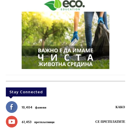
Stay Connected
КАКО
10,404
фанови
СЕ ПРЕТПЛАТИТЕ
61,453
претплатници