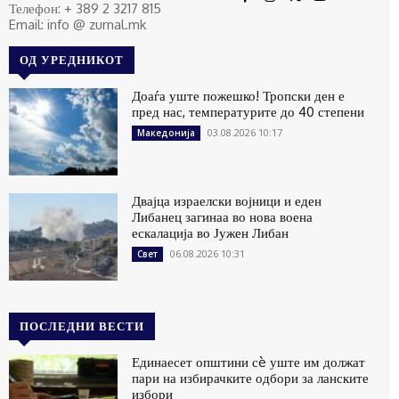
Телефон: + 389 2 3217 815
Email: info @ zurnal.mk
ОД УРЕДНИКОТ
Доаѓа уште пожешко! Тропски ден е
пред нас, температурите до 40 степени
03.08.2026 10:17
Македонија
Двајца израелски војници и еден
Либанец загинаа во нова воена
ескалација во Јужен Либан
06.08.2026 10:31
Свет
ПОСЛЕДНИ ВЕСТИ
Единаесет општини сè уште им должат
пари на избирачките одбори за ланските
избори