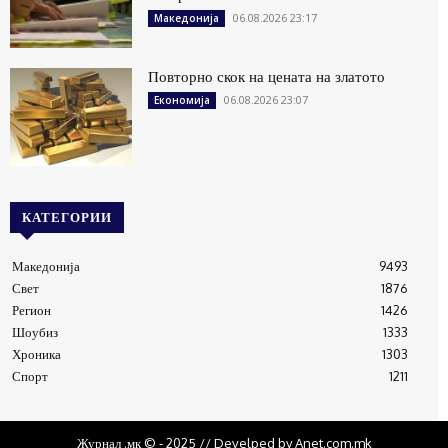
06.08.2026 23:17
Македонија
Повторно скок на цената на златото
06.08.2026 23:07
Економија
КАТЕГОРИИ
Македонија
9493
Свет
1876
Регион
1426
Шоубиз
1333
Хроника
1303
Спорт
1211
Журнал .мк © - 2025 // Develped by Anet.com.mk