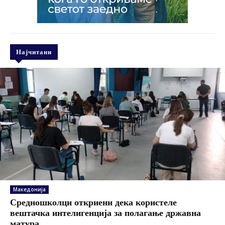
Најчитани
Македонија
Средношколци откриени дека користеле
вештачка интелигенција за полагање државна
матура