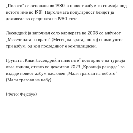
„Пилоти“ се основани во 1980, а првиот албум го снимија под
истото име во 1981. Најголемата популарност бендот ја
доживеал во средината на 1980-тите.
Лесендриќ ја започнал соло кариерата во 2008 со албумот
„Месечината на врата“ (Месец на врата), по кој сними уште
три албум, од кои последниот е компилациски.
Групата „Кики Лесендриќ и пилотите“ повторно е на турнеја
оваа година, откако во декември 2023 „Кроација рекордс“ го
издаде новиот албум насловен „Мали трагови на небото“
(Мали трагови на небу).
(Фото: Фејсбук)