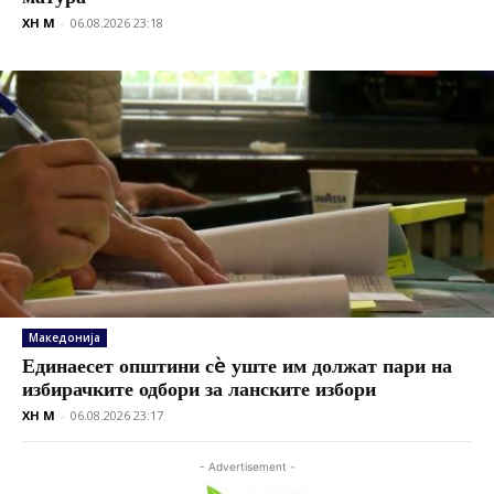
XH M
-
06.08.2026 23:18
Македонија
Единаесет општини сè уште им должат пари на
избирачките одбори за ланските избори
XH M
-
06.08.2026 23:17
- Advertisement -