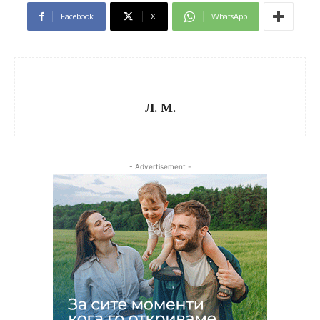
Facebook
X
WhatsApp
Л. М.
- Advertisement -