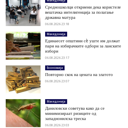
Македонија
Средношколци откриени дека користеле
вештачка интелигенција за полагање
државна матура
06.08.2026 23:18
Македонија
Единаесет општини сè уште им должат
пари на избирачките одбори за ланските
избори
06.08.2026 23:17
Економија
Повторно скок на цената на златото
06.08.2026 23:07
Македонија
Даниловски советува како да се
минимизираат ризиците од
западнонилска треска
06.08.2026 23:03