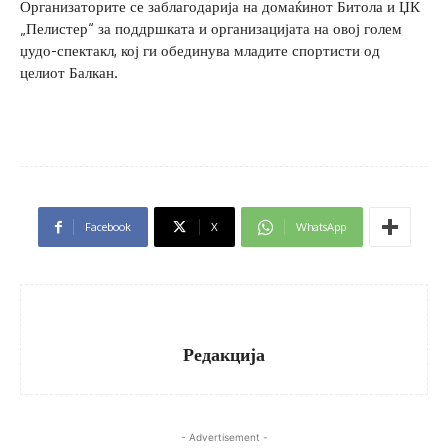
Организаторите се заблагодарија на домаќинот Битола и ЏК
„Пелистер“ за поддршката и организацијата на овој голем
џудо-спектакл, кој ги обединува младите спортисти од
целиот Балкан.
Facebook
X
WhatsApp
Редакција
- Advertisement -