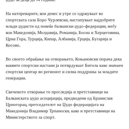
На натпреварите, кои денес и утре се одржуваат во
спортската сала Боро Чурлевски, настапуваат најдобрите
млади џудисти од повеќе балкански џудо-федерации, меѓу
кои Македонија, Молдавија, Романија, Босна и Херцеговина,
Црна Гора, Турција, Кипар, Албанија, Грција, Бугарија и
Косово.
Во своето обраќање на отворањето, Коњановски порача дека
ваквите спортски настани ја потврдуваат Битола како значаен
спортски центар во регионот и силна поддршка за младите
генерации.
Свеченото отворање го проследија и претставници на
Балканската џудо асоцијација, предводени од Бранислав
Црногорац, претседателот на Џудо федерацијата на
Македонија Владимир Трпаноски, како и претставници на
Министерството за спорт.