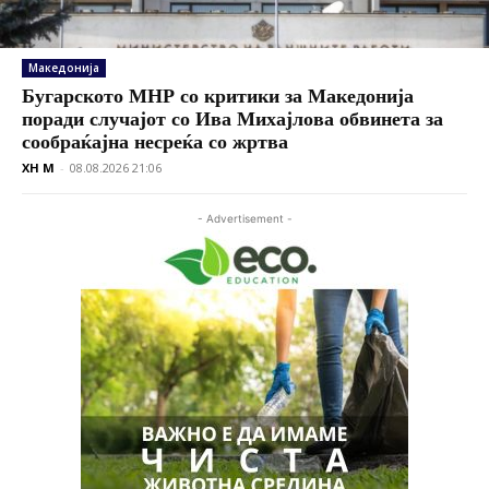
Македонија
Бугарското МНР со критики за Македонија
поради случајот со Ива Михајлова обвинета за
сообраќајна несреќа со жртва
XH M
-
08.08.2026 21:06
- Advertisement -