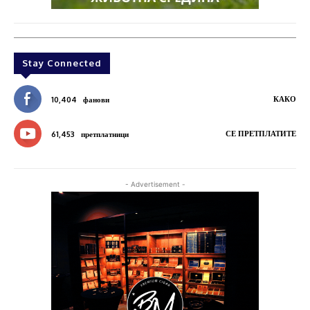
Stay Connected
КАКО
10,404
фанови
СЕ ПРЕТПЛАТИТЕ
61,453
претплатници
- Advertisement -