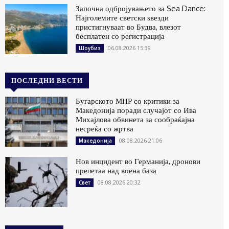
Започна одбројувањето за Sea Dance:
Најголемите светски ѕвезди
пристигнуваат во Будва, влезот
бесплатен со регистрација
06.08.2026 15:39
Шоубиз
ПОСЛЕДНИ ВЕСТИ
Бугарското МНР со критики за
Македонија поради случајот со Ива
Михајлова обвинета за сообраќајна
несреќа со жртва
08.08.2026 21:06
Македонија
Нов инцидент во Германија, дронови
прелетаа над воена база
08.08.2026 20:32
Свет