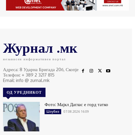
Журнал .мк
независен информативен портал
Адреса: 8 Ударна Бригада 20б, Скопје
Телефон: + 389 2 3217 815
Email: info @ zurnal.mk
ОД УРЕДНИКОТ
Фото: Мајкл Даглас е горд татко
07.08.2026 16:09
Шоубиз