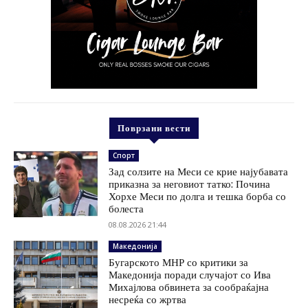
Поврзани вести
Спорт
Зад солзите на Меси се крие најубавата
приказна за неговиот татко: Почина
Хорхе Меси по долга и тешка борба со
болеста
08.08.2026 21:44
Македонија
Бугарското МНР со критики за
Македонија поради случајот со Ива
Михајлова обвинета за сообраќајна
несреќа со жртва