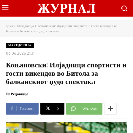
дома
Македонија
Коњановски: Илјадници спортисти и гости викендов во
Битола за балканскиот џудо спектакл
МАКЕДОНИЈА
06.06.2026 21:31
Коњановски: Илјадници спортисти и
гости викендов во Битола за
балканскиот џудо спектакл
By
Редакција
Facebook
X
WhatsApp