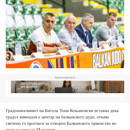
- Advertisement -
Градоначалникот на Битола Тони Коњановски истакна дека
градот викендов е центар на балканското џудо, откако
свечено го прогласи за отворен Балканското првенство во
џудо за деца до 14 години.