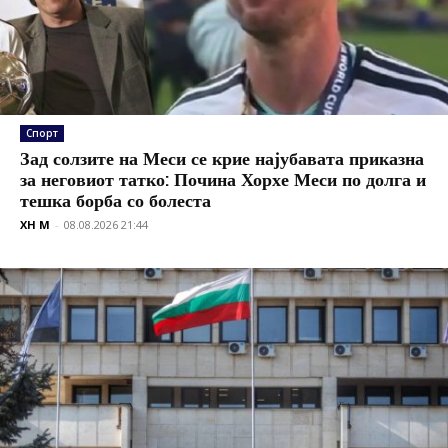
Спорт
Зад солзите на Меси се крие најубавата приказна
за неговиот татко: Почина Хорхе Меси по долга и
тешка борба со болеста
XH M
-
08.08.2026 21:44