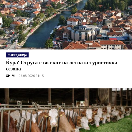
Македонија
Ќура: Струга е во екот на летната туристичка
сезона
XH M
-
06.08.2026 21:15