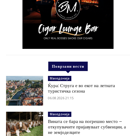
Поврзани вести
Македонија
Ќура: Струга е во екот на летната
туристичка сезона
06.08.2026 21:15
Македонија
Вината се бара на погрешно место –
откупувачите пријавуваат субвенции, а
не земјоделците