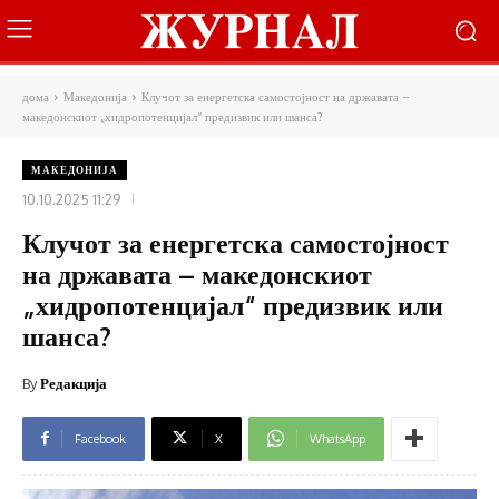
дома
Македонија
Клучот за енергетска самостојност на државата –
македонскиот „хидропотенцијал“ предизвик или шанса?
МАКЕДОНИЈА
10.10.2025 11:29
Клучот за енергетска самостојност
на државата – македонскиот
„хидропотенцијал“ предизвик или
шанса?
By
Редакција
Facebook
X
WhatsApp