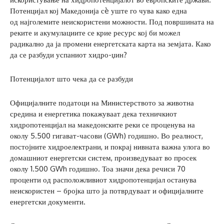
Потенцијал кој Македонија сè уште го чува како една
од најголемите неискористени можности. Под површината на
реките и акумулациите се крие ресурс кој би можел
радикално да ја промени енергетската карта на земјата. Како
да се разбуди успаниот хидро-џин?
Потенцијалот што чека да се разбуди
Официјалните податоци на Министерството за животна
средина и енергетика покажуваат дека техничкиот
хидропотенцијал на македонските реки се проценува на
околу 5.500 гигават-часови (GWh) годишно. Во реалност,
постојните хидроелектрани, и покрај нивната важна улога во
домашниот енергетски систем, произведуваат во просек
околу 1.500 GWh годишно. Тоа значи дека речиси 70
проценти од расположливиот хидропотенцијал останува
неискористен – бројка што ја потврдуваат и официјалните
енергетски документи.