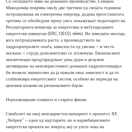
Со сегашното ниво на домашно производство, Северна
Македонија покрива околу две третини од својата годишна
потрошувачка на електрична енергија, додека преостанатата
третина се обезбедува преку увоз, покажуваат податоците на
Регулаторната комисија за енергетика и меѓународните
енергетски извештаи (ERC, OECD, wiiw). Во зимските месеци,
кога потрошувачката расте, а производството на
хидроцентралите опаѓа, зависноста од увозна – и често
поскапа – струја дополнително се зголемува. Економските
аналитичари предупредуваат дека дури и делумно
активирање на неискористениот домашен хидропотенцијал
би можело значително да ја намали оваа зависност и да го
стабилизира енергетскиот систем, особено во периоди на
ценовни шокови на регионалните берзи.
Нереализирани соништа и старите фиоки
Симболот на овој неискористен капацитет е проектот ХЕ
„Чебрен“ – еден од најстарите, но и најамбициозните
енергетски проекти во земјата, кој се уште чека на