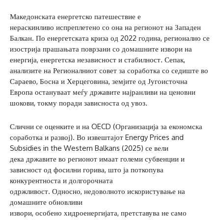
Македонската енергетско патешествие е
нераскинливо испреплетено со она на регионот на Западен
Балкан. По енергетската криза од 2022 година, регионално се
изострија прашањата поврзани со домашните извори на
енергија, енергетска независност и стабилност. Сепак,
анализите на Регионалниот совет за соработка со седиште во
Сараево, Босна и Херцеговина, земјите од Југоисточна
Европа остануваат меѓу државите најранливи на ценовни
шокови, токму поради зависноста од увоз.
Слични се оценките и на OECD (Организација за економска
соработка и развој). Во извештајот Energy Prices and
Subsidies in the Western Balkans (2025) се вели
дека државите во регионот имаат големи субвенции и
зависност од фосилни горива, што ја поткопува
конкурентноста и долгорочната
одржливост. Односно, недоволното искористување на
домашните обновливи
извори, особено хидроенергијата, претставува не само