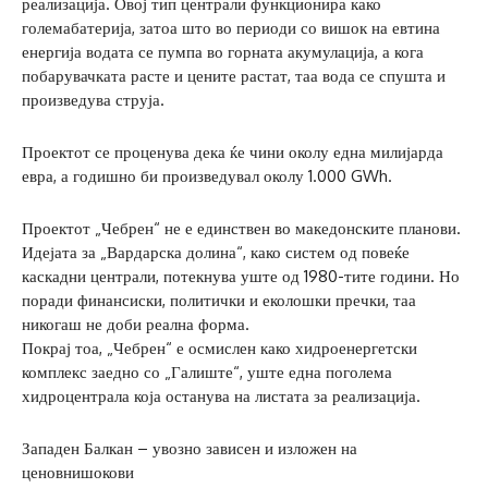
реализација. Овој тип централи функционира како
големабатерија, затоа што во периоди со вишок на евтина
енергија водата се пумпа во горната акумулација, а кога
побарувачката расте и цените растат, таа вода се спушта и
произведува струја.
Проектот се проценува дека ќе чини околу една милијарда
евра, а годишно би произведувал околу 1.000 GWh.
Проектот „Чебрен“ не е единствен во македонските планови.
Идејата за „Вардарска долина“, како систем од повеќе
каскадни централи, потекнува уште од 1980-тите години. Но
поради финансиски, политички и еколошки пречки, таа
никогаш не доби реална форма.
Покрај тоа, „Чебрен“ е осмислен како хидроенергетски
комплекс заедно со „Галиште“, уште една поголема
хидроцентрала која останува на листата за реализација.
Западен Балкан – увозно зависен и изложен на
ценовнишокови