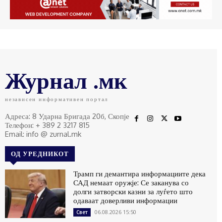
Журнал .мк
независен информативен портал
Адреса: 8 Ударна Бригада 20б, Скопје
Телефон: + 389 2 3217 815
Email: info @ zurnal.mk
ОД УРЕДНИКОТ
Трамп ги демантира информациите дека
САД немаат оружје: Се заканува со
долги затворски казни за луѓето што
одаваат доверливи информации
06.08.2026 15:50
Свет