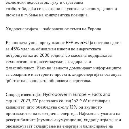
економски недостаток, туку и стратешка
слабост бидејќи се изложени на увозна зависност, ценовни
шокови и губење на конкурентска позиција.
Хидроенергијата – заборавениот темел на Европа
Европската унија преку планот REPowerEU ја постави целта
за 45% удел на обновливи извори во енергетската
потрошувачка до 2030 година, со масовна поддршка за
технологии што овозможуваат складирање и
флексибилност. Иако во јавноста доминираат информациите
за соларните и ветерните проекти, хидроенергијата останува
’рбетот на европската обновлива енергетика.
Според извештајот Hydropower in Europe – Facts and
Figures 2023, ЕУ располага со над 152 GW инсталиран
капацитет, што обезбедува околу 13% од вкупното
производство на електрична енергија. Најважна е улогата на
реверзибилните (пумпно-акумулациони) хидроцентрали, кои
овозможуваат складирање на енергија и балансирање на