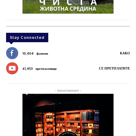
Stay Connected
КАКО
10,404
фанови
СЕ ПРЕТПЛАТИТЕ
61,453
претплатници
- Advertisement -