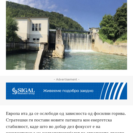
- Advertisement -
Европа ита да се ослободи од зависноста од фосилни горива.
Стратешки ги постави новите патишта кон енергетска
стабилност, каде што во добар дел фокусот е на
искористување на хидропотенцијалот во европските држави.