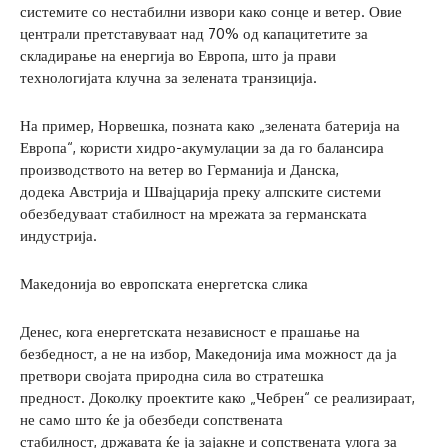
системите со нестабилни извори како сонце и ветер. Овие
централи претставуваат над 70% од капацитетите за
складирање на енергија во Европа, што ја прави
технологијата клучна за зелената транзиција.
На пример, Норвешка, позната како „зелената батерија на
Европа“, користи хидро-акумулации за да го балансира
производството на ветер во Германија и Данска,
додека Австрија и Швајцарија преку алпските системи
обезбедуваат стабилност на мрежата за германската
индустрија.
Македонија во европската енергетска слика
Денес, кога енергетската независност е прашање на
безбедност, а не на избор, Македонија има можност да ја
претвори својата природна сила во стратешка
предност. Доколку проектите како „Чебрен“ се реализираат,
не само што ќе ја обезбеди сопствената
стабилност, државата ќе ја зајакне и сопствената улога за